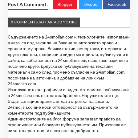
Post A Comment:
Blogger
Disqus
Facebook
0 COMMENTS SO FAR,ADD YOURS
Съдържанието на 24smolian.com и технологиите, използвани
в него, са под закрила на Закона за авторското право и
сродните му права. Всички статии, репортажи, интервюта и
други текстови, графични и видео материали, публикувани в
сайта, са собственост на 24smolian.com, освен ако изрично е
посочено друго. Допуска се публикуване на текстови
материали само след писмено съгласие на 24smolian.com,
посочване на източника и добавяне на линк към
24smolian.com.
Използването на графични и видео материали, публикувани
в 24smolian.com. е строго забранено. Нарушителите ще
бъдат санкционирани с цялата строгост на закона.
24smolian.comне носи отговорност за съдържанието на
коментарите под публикациите.
Администраторите на блог-форума запазват правото да
ограничават или блокират публикуването им. Призоваваме
ви за толерантност и спазване на добрия тон.