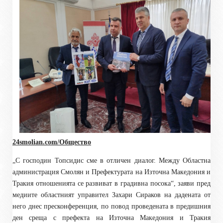
24smolian.com/Общество
„С господин Топсидис сме в отличен диалог. Между Областна
администрация Смолян и Префектурата на Източна Македония и
Тракия отношенията се развиват в градивна посока“, заяви пред
медиите областният управител Захари Сираков на дадената от
него днес пресконференция, по повод проведената в предишния
ден среща с префекта на Източна Македония и Тракия