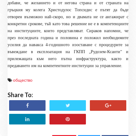
добави, че желанието и от негова страна и от страната на
гръцкия му колега Христодулос Топсидис е пътят да бъде
отворен възможно най-скоро, но и двамата не се ангажират с
конкретни срокове, тъй като това решение не е в компетенциите
на институциите, които представляват. Сираков напомни, че
през последната година и половина е положил необходимите
усилия да навакса 4-годишното изоставане с процедурите за
въвеждане в експлоатация на ГКПП „Рудозем-Ксанти“ и
прилежащата към него пътна инфраструктура, както и
предаването им на компетентните институции за управление
.
общество
Share To: