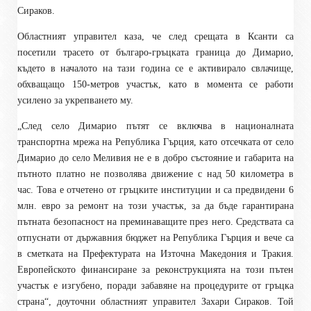
Сираков.
Областният управител каза, че след срещата в Ксанти са
посетили трасето от българо-гръцката граница до Димарио,
където в началото на тази година се е активирало свлачище,
обхващащо 150-метров участък, като в момента се работи
усилено за укрепването му.
„След село Димарио пътят се включва в националната
транспортна мрежа на Република Гърция, като отсечката от село
Димарио до село Меливия не е в добро състояние и габарита на
пътното платно не позволява движение с над 50 километра в
час. Това е отчетено от гръцките институции и са предвидени 6
млн. евро за ремонт на този участък, за да бъде гарантирана
пътната безопасност на преминаващите през него. Средствата са
отпуснати от държавния бюджет на Република Гърция и вече са
в сметката на Префектурата на Източна Македония и Тракия.
Европейското финансиране за реконструкцията на този пътен
участък е изгубено, поради забавяне на процедурите от гръцка
страна“, доуточни областният управител Захари Сираков. Той