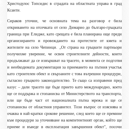
Христодулос Топсидис в сградата на областната управа в град
Ксанти.
Сираков уточни, че основната тема на разговор е била
откриването на отсечката от село Димарио до българо-гръцката
граница при Елидже, като срещата е била планирана още преди
организирането и провеждането на протестите от кмета и
жителите на село Чепинци. „От страна на гръцките партньори
получихме уверение, че освен строителните дейности, които
продължават да се извършват на трасето, в момента се подготвя
и необходимата документация за приемането на пътния участък
като строителен обект и свързаните с това вътрешни процедури,
съгласно гръцкото законодателство. Те също са изправени пред
казус – дали трасето ще бъде прието като международно, което
ще се поддържа и стопанисва от Министерството на транспорта,
или ще бъде част от националната пътна мрежа и ще се
стопанисва от областния управител. Този въпрос се изяснява и
очаква в най-кратки срокове решение, след което ще се премине
към процедури за уточняване на компетентният орган, който ще
приеме и въведе в експлоатация завършения обект
“, посочи