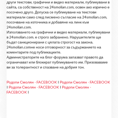
други текстови, графични и видео материали, публикувани в
сайта, са собственост на 24smolian.com, освен ако изрично е
посочено друго. Допуска се публикуване на текстови
материали само след писмено съгласие на 24smolian.com,
посочване на източника и добавяне на линк към
24smolian.com.
Използването на графични и видео материали, публикувани
в 24smolian.com. е строго забранено. Нарушителите ще
бъдат санкционирани с цялата строгост на закона.
24smolian.comне носи отговорност за съдържанието на
коментарите под публикациите.
Администраторите на блог-форума запазват правото да
ограничават или блокират публикуването им. Призоваваме
ви за толерантност и спазване на добрия тон.
Родопи Смолян - FACEBOOK
I
Родопи Смолян - FACEBOOK
I
Родопи Смолян - FACEBOOK
I
Родопи Смолян -
FACEBOOK
I