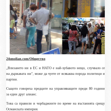
24smolian.com/Общество
„Влизането ни в ЕС и НАТО е най-хубавото нещо, случвало се
на държавата ни“, може да чуете от всякаква порода политици и
партии.
Същото говореха предците на управляващите преди 80 години
за един друг алианс.
Това са правили и чорбаджиите по време на въстанията срещу
Османската империя.