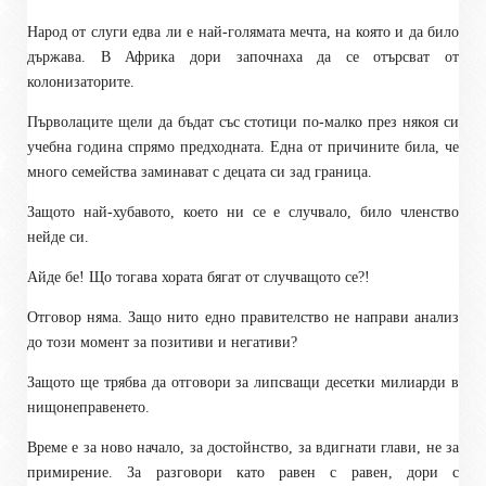
Народ от слуги едва ли е най-голямата мечта, на която и да било
държава. В Африка дори започнаха да се отърсват от
колонизаторите.
Първолаците щели да бъдат със стотици по-малко през
някоя си
учебна година спрямо
предходната
. Една от причините била, че
много семейства заминават с децата си зад граница.
Защото най-хубавото, което ни се е случвало, било членство
нейде си.
Айде бе! Що тогава хората бягат от случващото се?!
Отговор няма. Защо нито едно правителство не направи анализ
до този момент за позитиви и негативи?
Защото ще трябва да отговори за липсващи десетки милиарди в
нищонеправенето.
Време е за ново начало, за достойнство, за вдигнати глави, не за
примирение. За разговори като равен с равен, дори с