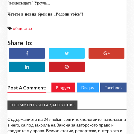
"вездесъщата" Урсула...
Четете
в новия брой на „Родопи
voice
“!
общество
Share To:
Post A Comment:
Blogger
Disqus
Facebook
0 COMMENTS SO FAR,ADD YOURS
Съдържанието на 24smolian.com и технологиите, използвани
в него, са под закрила на Закона за авторското право и
сродните му права. Всички статии, репортажи, интервюта и