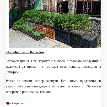
24smolian.com/Общество
Затворен цикъл. Оранжерията е в двора, а готовата продукция е
изложена за продан на тротоара пред къщата, превърнат в
„шоурум“.
Разсад за домати, пипер, карпузи. Цени няма, продавачът си
върши дейностите по двора. Има звънец за клиенти. Обикаля и
пазарите в региона със стоката.
общество