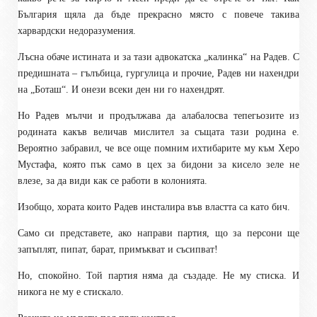
България щяла да бъде прекрасно място с повече такива
харвардски недоразумения.
Лъсна обаче истината и за тази адвокатска „калинка“ на Радев. С
предишната – гълъбица, гургулица и прочие, Радев ни нахендри
на „Боташ“. И онези всеки ден ни го нахендрят.
Но Радев мълчи и продължава да алабалосва тепегьозите из
родината какъв величав мислител за същата тази родина е.
Вероятно забравил, че все още помним ихтибарите му към Херо
Мустафа, която пък само в цех за бидони за кисело зеле не
влезе, за да види как се работи в колонията.
Изобщо, хората които Радев инсталира във властта са като бич.
Само си представете, ако направи партия, що за персони ще
запъплят, пипат, барат, примъкват и съсипват!
Но, спокойно. Той партия няма да създаде. Не му стиска. И
никога не му е стискало.