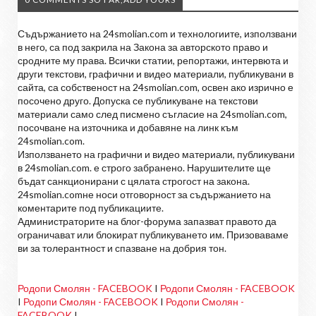
Съдържанието на 24smolian.com и технологиите, използвани
в него, са под закрила на Закона за авторското право и
сродните му права. Всички статии, репортажи, интервюта и
други текстови, графични и видео материали, публикувани в
сайта, са собственост на 24smolian.com, освен ако изрично е
посочено друго. Допуска се публикуване на текстови
материали само след писмено съгласие на 24smolian.com,
посочване на източника и добавяне на линк към
24smolian.com.
Използването на графични и видео материали, публикувани
в 24smolian.com. е строго забранено. Нарушителите ще
бъдат санкционирани с цялата строгост на закона.
24smolian.comне носи отговорност за съдържанието на
коментарите под публикациите.
Администраторите на блог-форума запазват правото да
ограничават или блокират публикуването им. Призоваваме
ви за толерантност и спазване на добрия тон.
Родопи Смолян - FACEBOOK
I
Родопи Смолян - FACEBOOK
I
Родопи Смолян - FACEBOOK
I
Родопи Смолян -
FACEBOOK
I