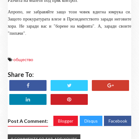
Разчита на мъпети под пряк контрол.
Апропо, не забравяйте защо този човек вдигна юмрука си.
Защото прокуратурата влезе в Президентството заради неговите
хора. Не заради вас и "борене на мафията". А, заради своите
"пипачи".
общество
Share To:
Post A Comment:
Blogger
Disqus
Facebook
0 COMMENTS SO FAR,ADD YOURS