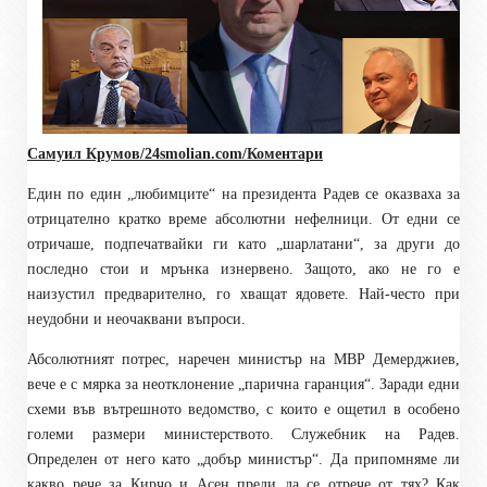
Самуил Крумов/24smolian
.com
/Коментари
Един по един „любимците“ на президента Радев се оказваха за
отрицателно кратко време абсолютни нефелници. От едни се
отричаше, подпечатвайки ги като „шарлатани“, за други до
последно стои и мрънка изнервено. Защото, ако не го е
наизустил предварително, го хващат ядовете. Най-често при
неудобни и неочаквани въпроси.
Абсолютният потрес, наречен министър на МВР Демерджиев,
вече е с мярка за неотклонение „парична гаранция“. Заради едни
схеми във вътрешното ведомство, с които е ощетил в особено
големи размери министерството. Служебник на Радев.
Определен от него като „добър министър“. Да припомняме ли
какво рече за Кирчо и Асен преди да се отрече от тях? Как