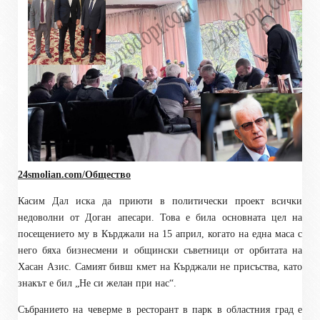
24smolian.com/Общество
Касим Дал иска да приюти в политически проект всички
недоволни от Доган апесари. Това е била основната цел на
посещението му в Кърджали на 15 април, когато на една маса с
него бяха бизнесмени и общински съветници от орбитата на
Хасан Азис. Самият бивш кмет на Кърджали не присъства, като
знакът е бил „Не си желан при нас“.
Събранието на чеверме в ресторант в парк в областния град е