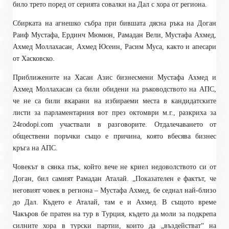
било трето поред от серията совалки на Дал с хора от региона.
Сбирката на агнешко събра при бившата дясна ръка на Доган
Раиф Мустафа, Ердинч Мюмюн, Рамадан Вели, Мустафа Ахмед,
Ахмед Моллахасан, Ахмед Юсеин, Расим Муса, както и апесари
от Хасковско.
Приближените на Хасан Азис бизнесмени Мустафа Ахмед и
Ахмед Моллахасан са били обидени на ръководството на АПС,
че не са били вкарани на избираеми места в кандидатските
листи за парламентарния вот през октомври м.г., разкриха за
24
rodopi.com
участвали в разговорите. Отдалечаването от
обществени поръчки също е причина, която вбесява бизнес
кръга на АПС.
Човекът в сянка пък, който вече не криел недоволството си от
Доган, бил самият Рамадан Аталай. „Показателен е фактът, че
неговият човек в региона – Мустафа Ахмед, бе седнал най-близо
до Дал. Където е Аталай, там е и Ахмед. В същото време
Чакъров бе пратен на тур в Турция, където да моли за подкрепа
силните хора в турски партии, които да „въздействат“ на