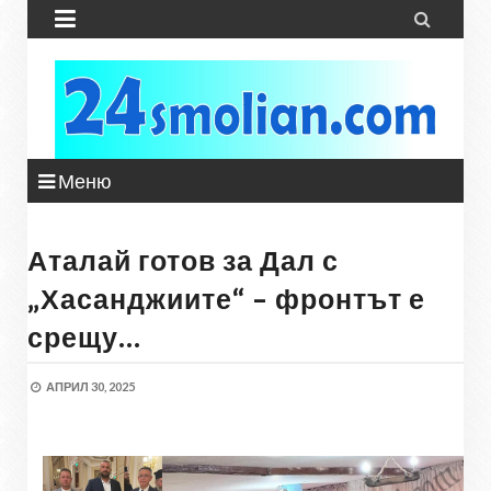


Меню
Аталай готов за Дал с
„Хасанджиите“ – фронтът е
срещу…
АПРИЛ 30, 2025