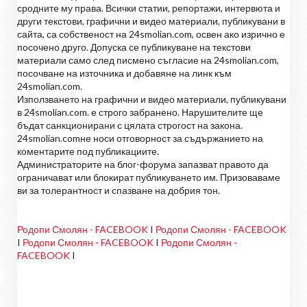
сродните му права. Всички статии, репортажи, интервюта и
други текстови, графични и видео материали, публикувани в
сайта, са собственост на 24smolian.com, освен ако изрично е
посочено друго. Допуска се публикуване на текстови
материали само след писмено съгласие на 24smolian.com,
посочване на източника и добавяне на линк към
24smolian.com.
Използването на графични и видео материали, публикувани
в 24smolian.com. е строго забранено. Нарушителите ще
бъдат санкционирани с цялата строгост на закона.
24smolian.comне носи отговорност за съдържанието на
коментарите под публикациите.
Администраторите на блог-форума запазват правото да
ограничават или блокират публикуването им. Призоваваме
ви за толерантност и спазване на добрия тон.
Родопи Смолян - FACEBOOK
I
Родопи Смолян - FACEBOOK
I
Родопи Смолян - FACEBOOK
I
Родопи Смолян -
FACEBOOK
I