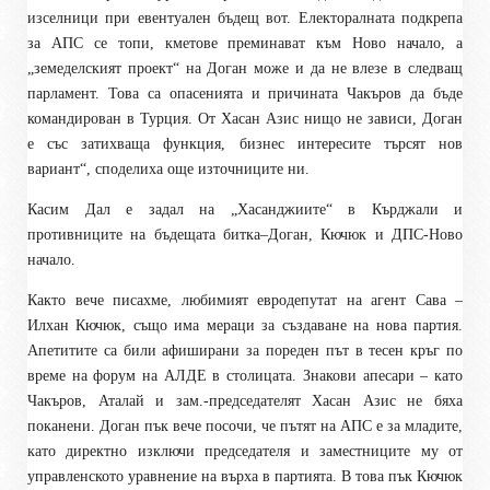
изселници при евентуален бъдещ вот. Електоралната подкрепа
за АПС се топи, кметове преминават към Ново начало, а
„земеделският проект“ на Доган може и да не влезе в следващ
парламент. Това са опасенията и причината Чакъров да бъде
командирован в Турция. От Хасан Азис нищо не зависи, Доган
е със затихваща функция, бизнес интересите търсят нов
вариант“, споделиха още източниците ни.
Касим Дал е задал на „Хасанджиите“ в Кърджали и
противниците на бъдещата битка–Доган, Кючюк и ДПС-Ново
начало.
Както вече писахме, любимият евродепутат на агент Сава –
Илхан Кючюк, също има мераци за създаване на нова партия.
Апетитите са били афиширани за пореден път в тесен кръг по
време на форум на АЛДЕ в столицата. Знакови апесари – като
Чакъров, Аталай и зам.-председателят Хасан Азис не бяха
поканени. Доган пък вече посочи, че пътят на АПС е за младите,
като директно изключи председателя и заместниците му от
управленското уравнение на върха в партията. В това пък Кючюк