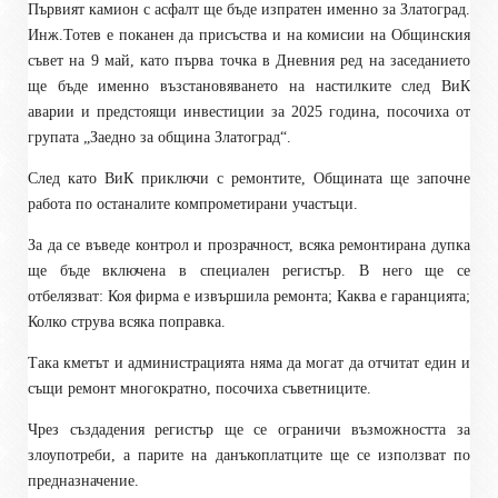
Първият камион с асфалт ще бъде изпратен именно за Златоград.
Инж.Тотев е поканен да присъства и на комисии на Общинския
съвет на 9 май, като първа точка в Дневния ред на заседанието
ще бъде именно възстановяването на настилките след ВиК
аварии и предстоящи инвестиции за 2025 година, посочиха от
групата „Заедно за община Златоград“.
След като ВиК приключи с ремонтите, Общината ще започне
работа по останалите компрометирани участъци.
За да се въведе контрол и прозрачност, всяка ремонтирана дупка
ще бъде включена в специален регистър. В него ще се
отбелязват: Коя фирма е извършила ремонта; Каква е гаранцията;
Колко струва всяка поправка.
Така кметът и администрацията няма да могат да отчитат един и
същи ремонт многократно, посочиха съветниците.
Чрез създадения регистър ще се ограничи възможността за
злоупотреби, а парите на данъкоплатците ще се използват по
предназначение.