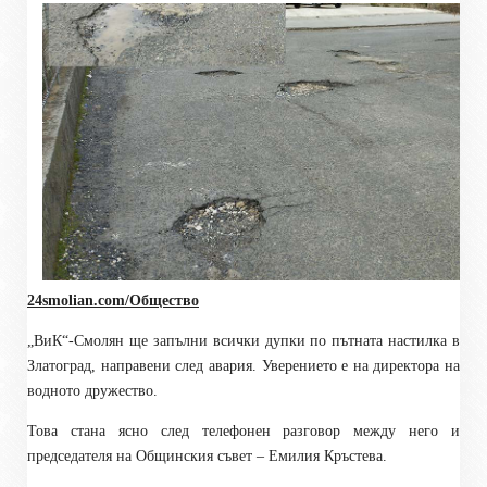
24smolian.com/Общество
„ВиК“-Смолян ще запълни всички дупки по пътната настилка в
Златоград, направени след авария. Уверението е на директора на
водното дружество.
Това стана ясно след телефонен разговор между него и
председателя на Общинския съвет – Емилия Кръстева.