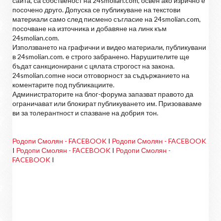
сайта, са собственост на 24smolian.com, освен ако изрично е
посочено друго. Допуска се публикуване на текстови
материали само след писмено съгласие на 24smolian.com,
посочване на източника и добавяне на линк към
24smolian.com.
Използването на графични и видео материали, публикувани
в 24smolian.com. е строго забранено. Нарушителите ще
бъдат санкционирани с цялата строгост на закона.
24smolian.comне носи отговорност за съдържанието на
коментарите под публикациите.
Администраторите на блог-форума запазват правото да
ограничават или блокират публикуването им. Призоваваме
ви за толерантност и спазване на добрия тон.
Родопи Смолян - FACEBOOK
I
Родопи Смолян - FACEBOOK
I
Родопи Смолян - FACEBOOK
I
Родопи Смолян -
FACEBOOK
I