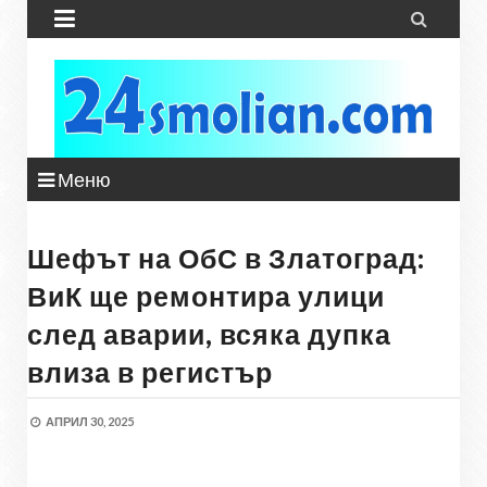


Меню
Шефът на ОбС в Златоград:
ВиК ще ремонтира улици
след аварии, всяка дупка
влиза в регистър
АПРИЛ 30, 2025