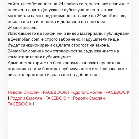
сайта, са собственост на 24smolian.com, освен ако изрично е
посочено друго. Допуска се публикуване на текстови
материали само след писмено съгласие на 24smolian.com,
посочване на източника и добавяне на линк към
24smolian.com.
Използването на графични и видео материали, публикувани
в 24smolian.com. е строго забранено. Нарушителите ще
бъдат санкционирани с цялата строгост на закона.
24smolian.comне носи отговорност за съдържанието на
коментарите под публикациите.
Администраторите на блог-форума запазват правото да
ограничават или блокират публикуването им. Призоваваме
ви за толерантност и спазване на добрия тон.
Родопи Смолян - FACEBOOK
I
Родопи Смолян - FACEBOOK
I
Родопи Смолян - FACEBOOK
I
Родопи Смолян -
FACEBOOK
I