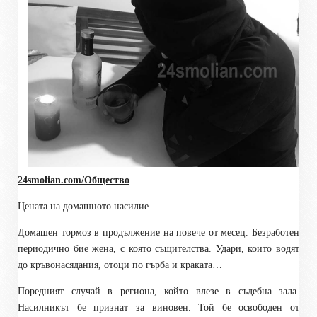
24smolian.com/Общество
Цената на домашното насилие
Домашен тормоз в продължение на повече от месец. Безработен
периодично бие жена, с която същителства. Удари, които водят
до кръвонасядания, отоци по гърба и краката…
Поредният случай в региона, който влезе в съдебна зала.
Насилникът бе признат за виновен. Той бе освободен от