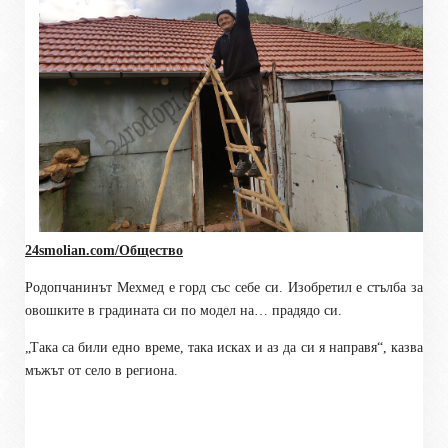
24smolian.com/Общество
Родопчанинът Мехмед е горд със себе си. Изобретил е стълба за
овошките в градината си по модел на… прадядо си.
„Така са били едно време, така исках и аз да си я направя“, казва
мъжът от село в региона.