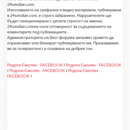
24smolian.com.
Използването на графични и видео материали, публикувани
в 24smolian.com. е строго забранено. Нарушителите ще
бъдат санкционирани с цялата строгост на закона.
24smolian.comне носи отговорност за съдържанието на
коментарите под публикациите.
Администраторите на блог-форума запазват правото да
ограничават или блокират публикуването им. Призоваваме
ви за толерантност и спазване на добрия тон.
Родопи Смолян - FACEBOOK
I
Родопи Смолян - FACEBOOK
I
Родопи Смолян - FACEBOOK
I
Родопи Смолян -
FACEBOOK
I