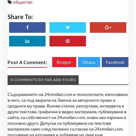
общество
Share To:
Post A Comment:
Blogger
Disqus
Facebook
0 COMMENTS SO FAR,ADD YOURS
Съдържанието на 24smolian.com и технологиите, използвани
в него, са под закрила на Закона за авторското право и
сродните му права. Всички статии, репортажи, интервюта и
други текстови, графични и видео материали, публикувани в
сайта, са собственост на 24smolian.com, освен ако изрично е
посочено друго. Допуска се публикуване на текстови
материали само след писмено съгласие на 24smolian.com,
посочване на източника и добавяне на линк към