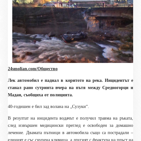
24smolian.com/Общество
Лек автомобил е паднал в коритото на река. Инцидентът е
станал рано сутринта вчера на пътя между Средногорци и
Мадан, съобщиха от полицията.
40-годишен е бил зад волана на „Сузуки“.
В резултат на инцидента водачът е получил травма на ръката,
след извършен медицински преглед е освободен за домашно
лечение. Двамата пътници в автомобила също са пострадали –
единият е със счупена ключица, а другият с фрактура на пръст на