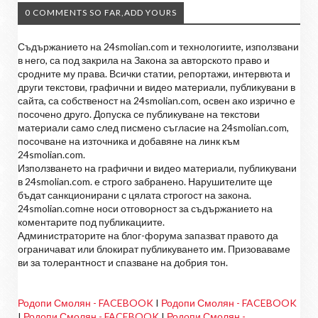
0 COMMENTS SO FAR,ADD YOURS
Съдържанието на 24smolian.com и технологиите, използвани
в него, са под закрила на Закона за авторското право и
сродните му права. Всички статии, репортажи, интервюта и
други текстови, графични и видео материали, публикувани в
сайта, са собственост на 24smolian.com, освен ако изрично е
посочено друго. Допуска се публикуване на текстови
материали само след писмено съгласие на 24smolian.com,
посочване на източника и добавяне на линк към
24smolian.com.
Използването на графични и видео материали, публикувани
в 24smolian.com. е строго забранено. Нарушителите ще
бъдат санкционирани с цялата строгост на закона.
24smolian.comне носи отговорност за съдържанието на
коментарите под публикациите.
Администраторите на блог-форума запазват правото да
ограничават или блокират публикуването им. Призоваваме
ви за толерантност и спазване на добрия тон.
Родопи Смолян - FACEBOOK
I
Родопи Смолян - FACEBOOK
I
Родопи Смолян - FACEBOOK
I
Родопи Смолян -