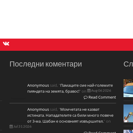
Последни коментари
Сл
Anonymous
said, "
Памаците сме най-големите
Aug 06 2026
пияндета на земята, бравос!
" on
Read Comment
Anonymous
said, "
Момчетата не казват
истината. Нападателите са били много повече
от 3-ма. Шабан е основният извършител.
" on
Jul 31 2026