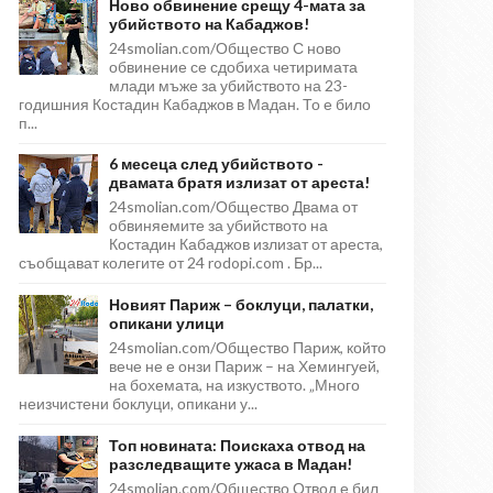
Ново обвинение срещу 4-мата за
убийството на Кабаджов!
24smolian.com/Общество С ново
обвинение се сдобиха четиримата
млади мъже за убийството на 23-
годишния Костадин Кабаджов в Мадан. То е било
п...
6 месеца след убийството -
двамата братя излизат от ареста!
24smolian.com/Общество Двама от
обвиняемите за убийството на
Костадин Кабаджов излизат от ареста,
съобщават колегите от 24 rodopi.com . Бр...
Новият Париж – боклуци, палатки,
опикани улици
24smolian.com/Общество Париж, който
вече не е онзи Париж – на Хемингуей,
на бохемата, на изкуството. „Много
неизчистени боклуци, опикани у...
Топ новината: Поискаха отвод на
разследващите ужаса в Мадан!
24smolian.com/Общество Отвод е бил