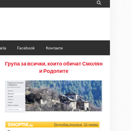

aria
Facebook
Контакти
Група за всички, които обичат Смолян
и Родопите