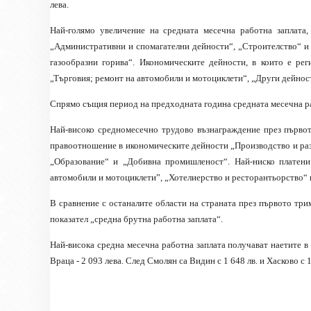
лева.
Най-голямо увеличение на средната месечна работна заплата,
„Административни и
спомагателни дейности“, „Строителство“ и
газообразни горива“. Икономическите
дейности, в които е ре
„Търговия; ремонт на автомобили и мотоциклети“, „Други дейнос
Спрямо същия период на предходната година средната месечна р
Най-високо средномесечно трудово възнаграждение през първо
правоотношение в
икономическите дейности „Производство и раз
„Образование“ и „Добивна
промишленост“. Най-ниско платени
автомобили и мотоциклети”, „Хотелиерство и ресторантьорство“
В сравнение с останалите области на страната през първото три
показател „средна брутна работна заплата“.
Най-висока средна месечна работна заплата получават наетите в об
Враца - 2 093 лева. След Смолян са Видин с 1 648 лв. и Хасково с 1