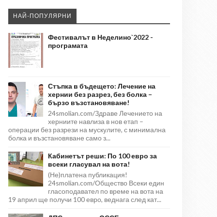
НАЙ-ПОПУЛЯРНИ
Фестивалът в Неделино`2022 -
програмата
Стъпка в бъдещето: Лечение на
хернии без разрез, без болка –
бързо възстановяване!
24smolian.com/Здраве Лечението на
херниите навлиза в нов етап –
операции без разрези на мускулите, с минимална
болка и възстановяване само з...
Кабинетът реши: По 100 евро за
всеки гласувал на вота!
(Не)платена публикация!
24smolian.com/Общество Всеки един
гласоподавател по време на вота на
19 април ще получи 100 евро, веднага след кат...