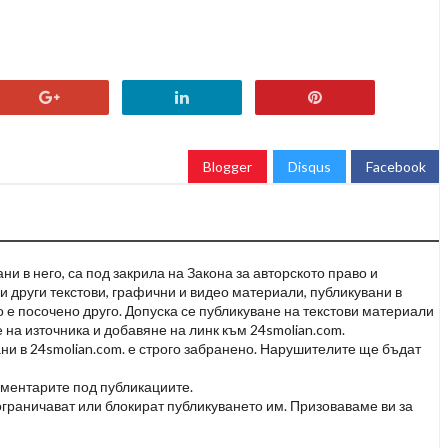
Blogger
Disqus
Facebook
и в него, са под закрила на Закона за авторското право и
и други текстови, графични и видео материали, публикувани в
но е посочено друго. Допуска се публикуване на текстови материали
 на източника и добавяне на линк към 24smolian.com.
ни в 24smolian.com. е строго забранено. Нарушителите ще бъдат
оментарите под публикациите.
граничават или блокират публикуването им. Призоваваме ви за