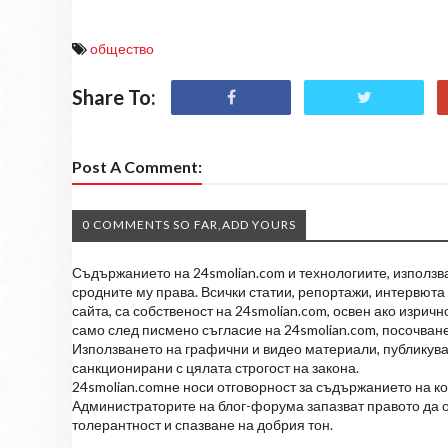
общество
Share To:
Post A Comment:
0 COMMENTS SO FAR,ADD YOURS
Съдържанието на 24smolian.com и технологиите, използван
сродните му права. Всички статии, репортажи, интервюта 
сайта, са собственост на 24smolian.com, освен ако изрич
само след писмено съгласие на 24smolian.com, посочване
Използването на графични и видео материали, публикува
санкционирани с цялата строгост на закона.
24smolian.comне носи отговорност за съдържанието на к
Администраторите на блог-форума запазват правото да о
толерантност и спазване на добрия тон.