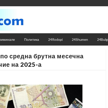
риминале
Политика
24Rodopi
24Shumen
24Bulg
по средна брутна месечна
чие на 2025-а