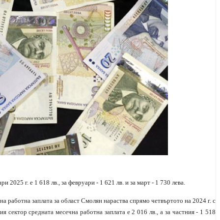
2025 г. е 1 618 лв., за февруари - 1 621 лв. и за март - 1 730 лева.
на работна заплата за
област Смолян нараства спрямо четвъртото на 2024 г. с
ния сектор средната месечна работна заплата е
2 016 лв., а за частния - 1 518