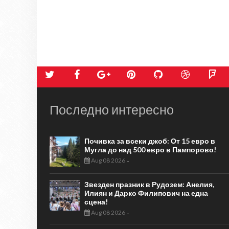
Последно интересно
Почивка за всеки джоб: От 15 евро в
Мугла до над 500 евро в Пампорово!
Aug 08 2026
-
Звезден празник в Рудозем: Анелия,
Илиян и Дарко Филипович на една
сцена!
Aug 08 2026
-