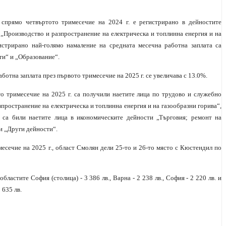
 спрямо
четвъртото тримесечие на 2024 г. е регистрирано в дейностите
 „Производство и разпространение на
електрическа и топлинна енергия и на
гистрирано най-голямо намаление на средната месечна работна
заплата са
ти“ и
„Образование“.
аботна заплата
през първото тримесечие на 2025 г. се увеличава с 13.0%.
то тримесечие на
2025 г. са получили наетите лица по трудово и служебно
пространение на електрическа и
топлинна енергия и на газообразни горива“,
 са били наетите лица в икономическите дейности
„Търговия; ремонт на
и „Други дейности“.
месечие на 2025 г., област Смолян дели 25-то и 26-то място с Кюстендил по
ластите София (столица) - 3 386 лв., Варна - 2 238 лв., София - 2 220 лв. и
 635 лв.