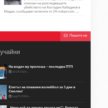
поискан на разследващите
убийството на Костадин Кабаджов в
Мадан, съобщават колегите от 24 rodopi.com . ...
Пишете ни
учайни
На водач му прилоша – последва ПТП
Jul 24 2026
-
Елитът на плажния волейбол за 5 дни в
Смолян!
Aug 01 2026
-
„Няма кой да лекува децата ни!“: Депутат