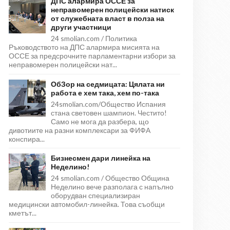
ДПС алармира ОССЕ за
неправомерен полицейски натиск
от служебната власт в полза на
други участници
24 smolian.com / Политика
Ръководството на ДПС алармира мисията на
ОССЕ за предсрочните парламентарни избори за
неправомерен полицейски нат...
ОбЗор на седмицата: Цялата ни
работа е хем така, хем по-така
24smolian.com/Общество Испания
стана световен шампион. Честито!
Само не мога да разбера, що
дивотиите на разни комплексари за ФИФА
конспира...
Бизнесмен дари линейка на
Неделино!
24 smolian.com / Общество Община
Неделино вече разполага с напълно
оборудван специализиран
медицински автомобил-линейка. Това съобщи
кметът...