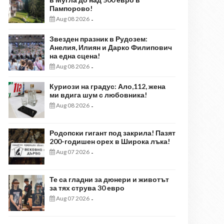
Пампорово!
Aug 08 2026
-
Звезден празник в Рудозем:
Анелия, Илиян и Дарко Филипович
на една сцена!
Aug 08 2026
-
Куриози на градус: Ало,112, жена
ми вдига шум с любовника!
Aug 08 2026
-
Родопски гигант под закрила! Пазят
200-годишен орех в Широка лъка!
Aug 07 2026
-
Те са гладни за дюнери и животът
за тях струва 30 евро
Aug 07 2026
-