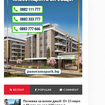
RECENT
POPULAR
COMMENT
Почивка за всеки джоб: От 15 евро
в Мугла до над 500 евро в