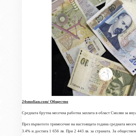
24smolian.com/ Общество
Средната брутна месечна работна заплата в област Смолян за януари 
През първотото тримесечие на
настоящата година
средната месеч
3.4% и достига 1 656 лв. При
2 443 лв. за страната. За обществе