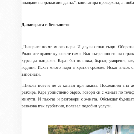
плащане на дължимия данък“, констатира проверката, а глоба
Далаверата и безсънието
„Цигарите носят много пари. И други стоки също. Оборотит
Родопите правят курсовете сами. Във вътрешността на странат
курса да направят. Карат без почивка, бързат, уморени, гл
години. Искат много пари в кратки срокове. Искат висок ст
запознати.
„Никога повече не се качвам при такива. Последният път 
разбира. Кара убийствено бързо, говори си с жената по теле
минути. И пак-газ и разговори с жената. Обсъждат бъдещат
разказва пък гурбетчия, ползвал подобни услуги.