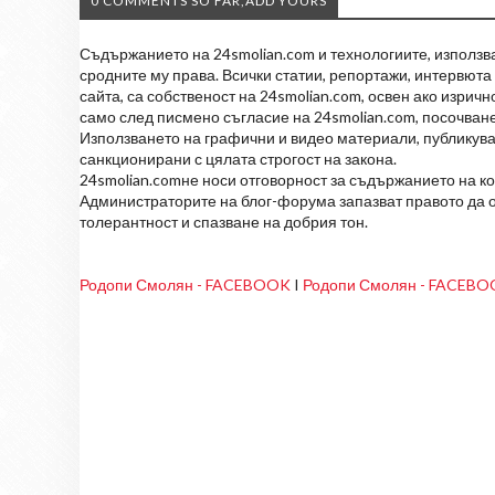
0 COMMENTS SO FAR,ADD YOURS
Съдържанието на 24smolian.com и технологиите, използван
сродните му права. Всички статии, репортажи, интервюта 
сайта, са собственост на 24smolian.com, освен ако изрич
само след писмено съгласие на 24smolian.com, посочване
Използването на графични и видео материали, публикува
санкционирани с цялата строгост на закона.
24smolian.comне носи отговорност за съдържанието на к
Администраторите на блог-форума запазват правото да о
толерантност и спазване на добрия тон.
Родопи Смолян - FACEBOOK
I
Родопи Смолян - FACEB