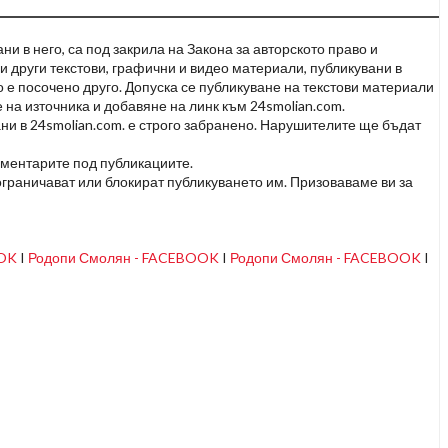
и в него, са под закрила на Закона за авторското право и
и други текстови, графични и видео материали, публикувани в
но е посочено друго. Допуска се публикуване на текстови материали
 на източника и добавяне на линк към 24smolian.com.
ни в 24smolian.com. е строго забранено. Нарушителите ще бъдат
оментарите под публикациите.
граничават или блокират публикуването им. Призоваваме ви за
OOK
I
Родопи Смолян - FACEBOOK
I
Родопи Смолян - FACEBOOK
I