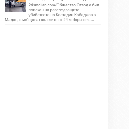
24smolian.com/Общество Отвод е бил
поискан на разследващите
убийството на Костадин Кабаджов в
Мадан, съобщават колегите от 24 rodopi.com . ...