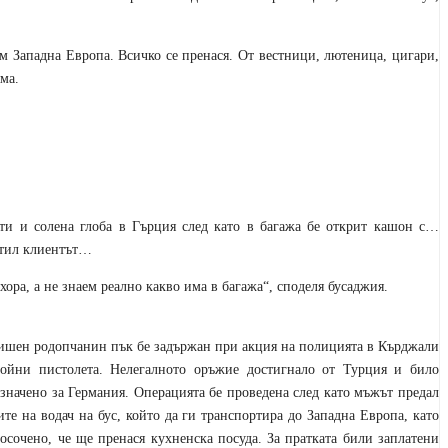
ъм Западна Европа. Всичко се пренася. От вестници, лютеница, цигари,
яма.
ати и солена глоба в Гърция след като в багажа бе открит кашон с…
атил клиентът…
 хора, а не знаем реално какво има в багажа“, споделя бусаджия.
ишен родопчанин пък бе задържан при акция на полицията в Кърджали
бойни пистолета. Нелегалното оръжие достигнало от Турция и било
значено за Германия. Операцията бе проведена след като мъжът предал
те на водач на бус, който да ги транспортира до Западна Европа, като
осочено, че ще пренася кухненска посуда. За пратката били заплатени