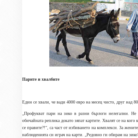
Парите и хвалбите
Един се хвали, че вади 4000 евро на месец чисто, друг над 80
„Профукват пари на зико в разни бърлоги нелегални. Не и
обичайната реплика докато зяпат картите. Хвалят се на кого 
се правите?!“, са част от избиването на комплекси. За женит
наблюденията си играч на карти. „Редовно ги обирам на зико“