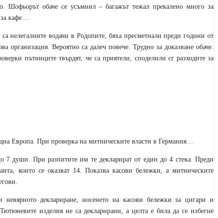
о. Шофьорът обаче се усъмнил – багажът тежал прекалено много за
 за кафе…
 са нелегалните водачи в Родопите, бяха пресметнали преди години от
ва организация. Вероятно са далеч повече. Трудно за доказване обаче.
оверки пътниците твърдят, че са приятели, споделили с
r
разходите за
падна Европа. При проверка на митническите власти в Германия…
о 7 души. При разпитите им те декларират от един до 4 стека. Преди
анта, които се оказват 14. Показва касови бележки, а митническите
егови.
и невярното деклариране, носенето на касови бележки за цигари и
 Тютюневите изделия не са декларирани, а целта е била да се избегне