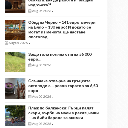
издръжка?!
Aug 05 2026
-
Обяд на Черно – 141 евро, вечеря
на Бяло – 130 евро! И докато се
мотат из менюта, ще настане
листопад…
Aug 05 2026
-
Защо гола поляна стигна 56 000
евро…
Aug 05 2026
-
Слънчака отвърна на гръцките
октоподи с… розов таратор за 6,50
евро
Aug 05 2026
-
Плаж по балкански: Гърци палят
скари, сърби на маси с ракия, наши
– на бийч барове за снимки
Aug 05 2026
-