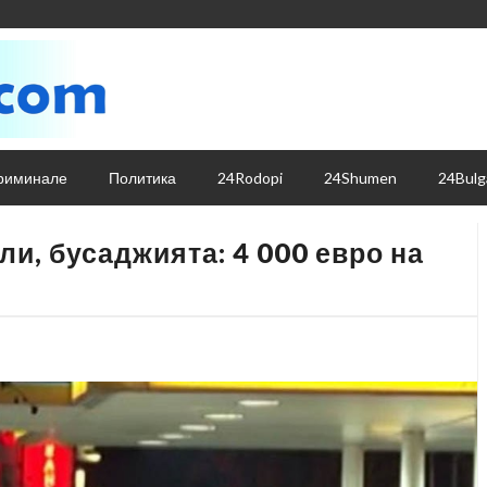
риминале
Политика
24Rodopi
24Shumen
24Bulg
ли, бусаджията: 4 000 евро на