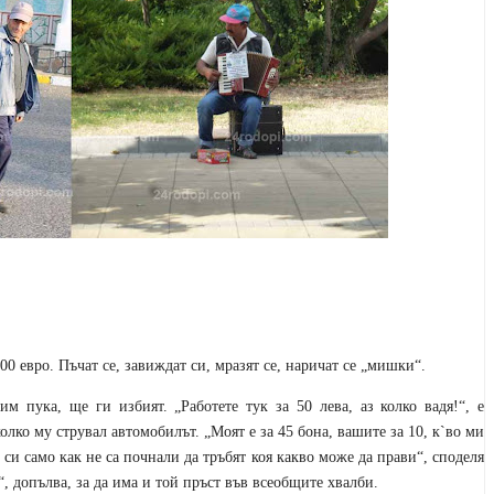
00 евро. Пъчат се, завиждат си, мразят се, наричат се „мишки“.
м пука, ще ги избият. „Работете тук за 50 лева, аз колко вадя!“, е
колко му струвал автомобилът. „Моят е за 45 бона, вашите за 10, к`во ми
е си само как не са почнали да тръбят коя какво може да прави“, споделя
, допълва, за да има и той пръст във всеобщите хвалби.