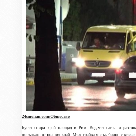
24smolian.com/Общество
Бусът спира край площад в Рим. Водачът слиза и разтова
поръчката от родния край. Мъж грабва малък бидон с кисело