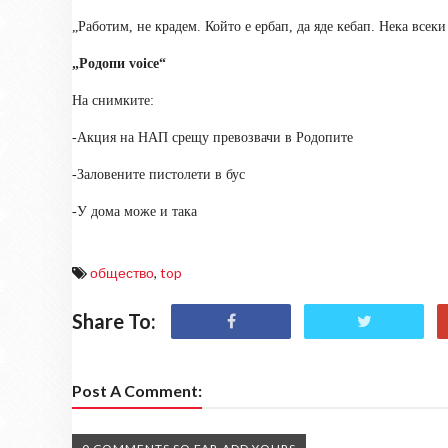
„Работим, не крадем. Който е ербап, да яде кебап. Нека всеки
„Родопи
voice
“
На снимките:
-Акция на НАП срещу превозвачи в Родопите
-Заловените пистолети в бус
-У дома може и така
общество
,
top
Share To:
Post A Comment: