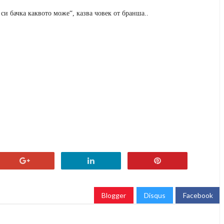
 си бачка каквото може“, казва човек от бранша..
Blogger
Disqus
Facebook