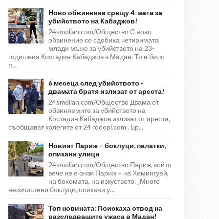
Ново обвинение срещу 4-мата за
убийството на Кабаджов!
24smolian.com/Общество С ново
обвинение се сдобиха четиримата
млади мъже за убийството на 23-
годишния Костадин Кабаджов в Мадан. То е било
п...
6 месеца след убийството -
двамата братя излизат от ареста!
24smolian.com/Общество Двама от
обвиняемите за убийството на
Костадин Кабаджов излизат от ареста,
съобщават колегите от 24 rodopi.com . Бр...
Новият Париж – боклуци, палатки,
опикани улици
24smolian.com/Общество Париж, който
вече не е онзи Париж – на Хемингуей,
на бохемата, на изкуството. „Много
неизчистени боклуци, опикани у...
Топ новината: Поискаха отвод на
разследващите ужаса в Мадан!