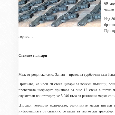
60 евр
чашки
Над 80
браншо
При пр
гориво…
Стекове с цигари
Мъж от родопско село. Занаят – превозва гурбетчии към За
Признава, че носи 28 стека цигари за всички пътници, общ
проверката шофьорът признава за още 12 стека в пътна ч
служители констатират, че 5 040 къса от различни марки са н
„Поради голямото количество, различните марки цигари 
информацията от спътник, се касае за търговски трансфер.