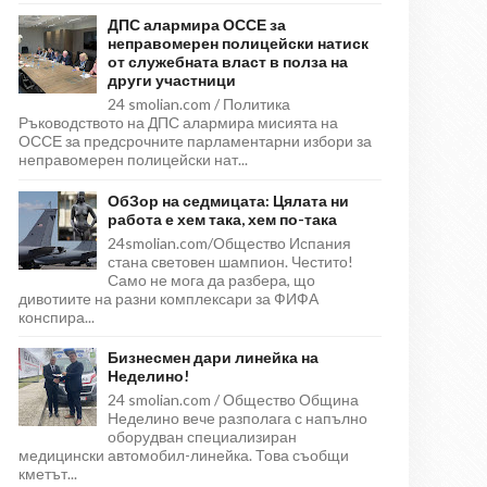
ДПС алармира ОССЕ за
неправомерен полицейски натиск
от служебната власт в полза на
други участници
24 smolian.com / Политика
Ръководството на ДПС алармира мисията на
ОССЕ за предсрочните парламентарни избори за
неправомерен полицейски нат...
ОбЗор на седмицата: Цялата ни
работа е хем така, хем по-така
24smolian.com/Общество Испания
стана световен шампион. Честито!
Само не мога да разбера, що
дивотиите на разни комплексари за ФИФА
конспира...
Бизнесмен дари линейка на
Неделино!
24 smolian.com / Общество Община
Неделино вече разполага с напълно
оборудван специализиран
медицински автомобил-линейка. Това съобщи
кметът...