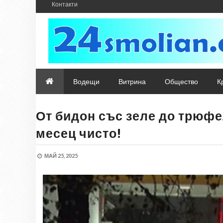
Контакти
Водещи
Витрина
Общество
К
От бидон със зеле до трюфе
месец чисто!
МАЙ 25, 2025