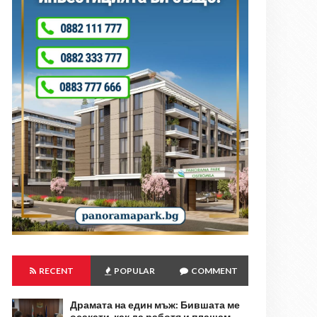
RECENT
POPULAR
COMMENT
Драмата на един мъж: Бившата ме
осакати, как да работя и плащам