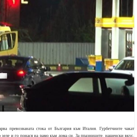
рва превозваната стока от България към Италия. Гурбетчиите чакат
 зеле и го понася на рамо към дома си. За празниците, нашенски вкус,