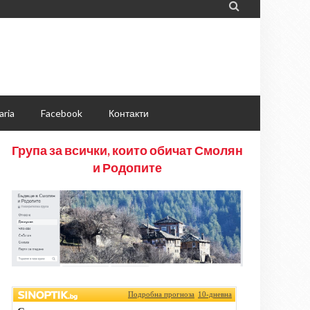

aria
Facebook
Контакти
Група за всички, които обичат Смолян
и Родопите