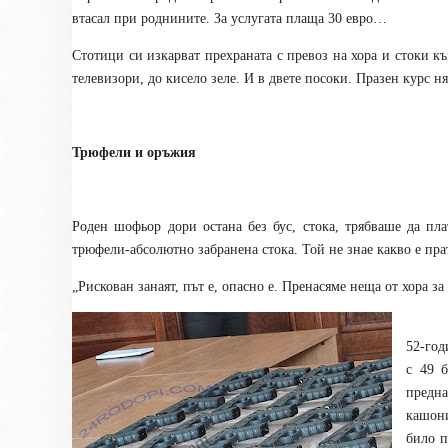
втасал при роднините. За услугата плаща 30 евро…
Стотици си изкарват прехраната с превоз на хора и стоки к
телевизори, до кисело зеле. И в двете посоки. Празен курс н
Трюфели и оръжия
Роден шофьор дори остана без бус, стока, трябваше да пл
трюфели-абсолютно забранена стока. Той не знае какво е пр
„Рискован занаят, път е, опасно е. Пренасяме неща от хора за
52-год
с 49 
предна
кашони
било п