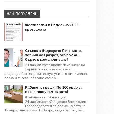
НАЙ-ПОПУЛЯРНИ
Фестивалът в Неделино`2022 -
програмата
Стъпка в бъдещето: Лечение на
хернии без разрез, без болка –
бързо възстановяване!
24smolian.com/Здраве Лечението на
херниите навлиза в нов етап –
операции без разрези на мускулите, с минимална
болка и възстановяване само з...
Кабинетът реши: По 100 евро за
всеки гласувал на вота!
(Не)платена публикация!
24smolian.com/Общество Всеки един
гласоподавател по време на вота на
19 април ще получи 100 евро, веднага след кат...