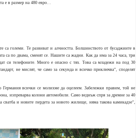
та е в размер на 480 евро…
е са големи. Те развиват и алчността. Болшинството от бусаджиите в
а са по двама, сменят се. Нашите са жадни. Как да има за 24 часа, три
едат си телефоните. Много е опасно с тях. Това са младежи на под 30
андарт, не мислят, че само за секунда и всичко приключва“, споделят
до Германия всички се молихме да оцелеем. Забележки правим, той не
фона, изпреварва колони автомобили. Само веднъж спря за дремне за 40
а сватба и новите пердета за новото жилище, няма такова камикадзе“,