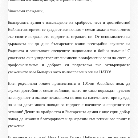
Уважаеми граждани,
Българската армия е въплъщение на храброст, чест и достойнство!
Нейният авторитет се гради от всички вас – смели мъже и жени, които
със своите подвизи сте гордост за страната ни! От основаването на
държавата ни до днес българските воини всеотдайно служите на
Родината и защитавате свещените национално и бойни знамена! С
участията си в умиротворителни мисии в конфликтни зони по света, с
професионализма и добрата си подготовка вие затвърждавате
уважението към България като пълноправен член на НАТО!
Ние, родопчани имаме привилегията в 101-ви Алпийски полк да
служат достойни и смели войници, които не само пораждат чувство
на сигурност и оказват незаменима помощ на населението при нужда,
но и ни дават много поводи за гордост с военните и спортните си
отличия! Денят на храбростта и Българската армия е още един добър
повод да изкажем благодарност и да изразим към всички вас почит и
уважение!
Пожелавам ви здраве! Нека Свети Георги Победоносец ви закриля и