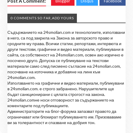
Post A Comment:
Blogger
Disqus
Facebook
0 COMMENTS SO FAR,ADD YOURS
Съдържанието на 24smolian.com и технологиите, използвани
в него, са под закрила на Закона за авторското право и
сродните му права. Всички статии, репортажи, интервюта и
други текстови, графични и видео материали, публикувани в
сайта, са собственост на 24smolian.com, освен ако изрично е
посочено друго. Допуска се публикуване на текстови
материали само след писмено съгласие на 24smolian.com,
посочване на източника и добавяне на линк към
24smolian.com.
Използването на графични и видео материали, публикувани
в 24smolian.com. е строго забранено. Нарушителите ще
бъдат санкционирани с цялата строгост на закона.
24smolian.comне носи отговорност за съдържанието на
коментарите под публикациите.
Администраторите на блог-форума запазват правото да
ограничават или блокират публикуването им. Призоваваме
ви за толерантност и спазване на добрия тон.