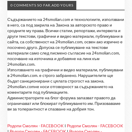
0 COMMENTS SO FAR,ADD YOURS
Съдържанието на 24smolian.com и технологиите, използвани
в него, са под закрила на Закона за авторското право и
сродните му права. Всички статии, репортажи, интервюта и
други текстови, графични и видео материали, публикувани в
сайта, са собственост на 24smolian.com, освен ако изрично е
посочено друго. Допуска се публикуване на текстови
материали само след писмено съгласие на 24smolian.com,
посочване на източника и добавяне на линк към
24smolian.com.
Използването на графични и видео материали, публикувани
в 24smolian.com. е строго забранено. Нарушителите ще
бъдат санкционирани с цялата строгост на закона.
24smolian.comне носи отговорност за съдържанието на
коментарите под публикациите.
Администраторите на блог-форума запазват правото да
ограничават или блокират публикуването им. Призоваваме
ви за толерантност и спазване на добрия тон.
Родопи Смолян - FACEBOOK
I
Родопи Смолян - FACEBOOK
I
Родопи Смолян - FACEBOOK
I
Родопи Смолян -