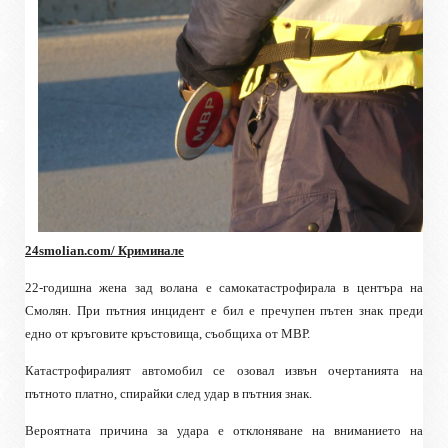
24smolian.com/ Криминале
22-годишна жена зад волана е самокатастрофирала в центъра на
Смолян. При пътния инцидент е бил е пречупен пътен знак преди
едно от кръговите кръстовища, съобщиха от МВР.
Катастрофиралият автомобил се озовал извън очертанията на
пътното платно, спирайки след удар в пътния знак.
Вероятната причина за удара е отклоняване на вниманието на