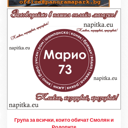
Група за всички, които обичат Смолян и
Родопите