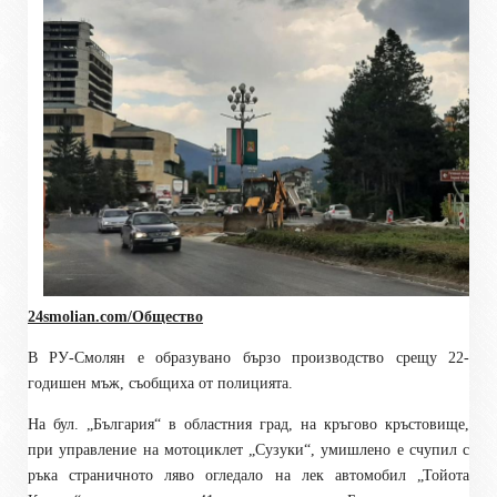
24smolian.com/Общество
В РУ-Смолян е образувано бързо производство срещу 22-
годишен мъж, съобщиха от полицията.
На бул. „България“ в областния град, на кръгово кръстовище,
при управление на мотоциклет „Сузуки“, умишлено е счупил с
ръка страничното ляво огледало на лек автомобил „Тойота