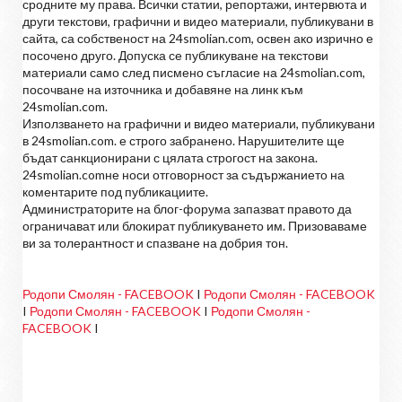
сродните му права. Всички статии, репортажи, интервюта и
други текстови, графични и видео материали, публикувани в
сайта, са собственост на 24smolian.com, освен ако изрично е
посочено друго. Допуска се публикуване на текстови
материали само след писмено съгласие на 24smolian.com,
посочване на източника и добавяне на линк към
24smolian.com.
Използването на графични и видео материали, публикувани
в 24smolian.com. е строго забранено. Нарушителите ще
бъдат санкционирани с цялата строгост на закона.
24smolian.comне носи отговорност за съдържанието на
коментарите под публикациите.
Администраторите на блог-форума запазват правото да
ограничават или блокират публикуването им. Призоваваме
ви за толерантност и спазване на добрия тон.
Родопи Смолян - FACEBOOK
I
Родопи Смолян - FACEBOOK
I
Родопи Смолян - FACEBOOK
I
Родопи Смолян -
FACEBOOK
I