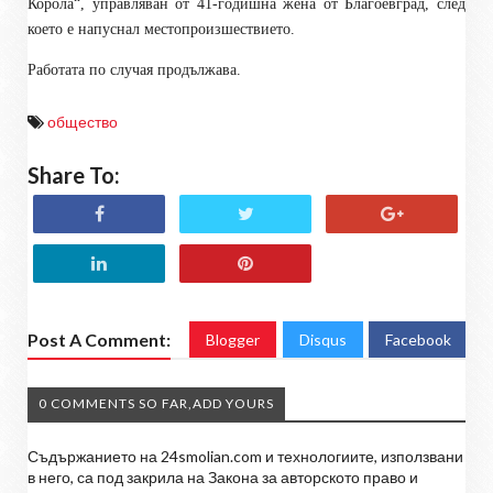
Корола“, управляван от 41-годишна жена от Благоевград, след
което е напуснал местопроизшествието.
Работата по случая продължава.
общество
Share To:
Post A Comment:
Blogger
Disqus
Facebook
0 COMMENTS SO FAR,ADD YOURS
Съдържанието на 24smolian.com и технологиите, използвани
в него, са под закрила на Закона за авторското право и