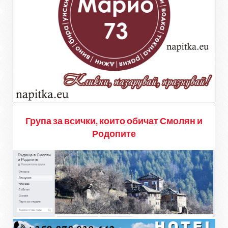
Група за всички, които обичат Смолян и
Родопите