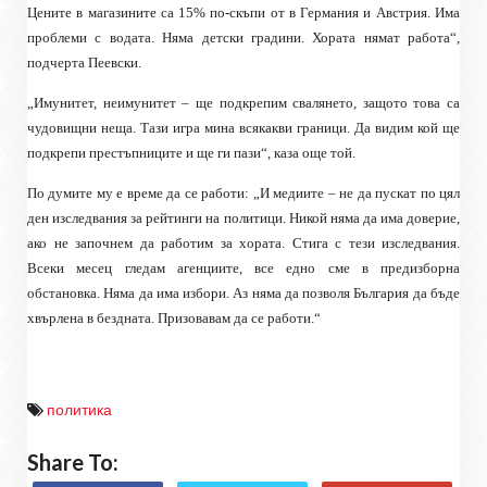
Цените в магазините са 15% по-скъпи от в Германия и Австрия. Има
проблеми с водата. Няма детски градини. Хората нямат работа“,
подчерта
Пеевски
.
„Имунитет, неимунитет – ще подкрепим свалянето, защото това са
чудовищни неща. Тази игра мина всякакви граници. Да видим кой ще
подкрепи престъпниците и ще ги пази“, каза още той.
По думите му е време да се работи: „И медиите – не да пускат по цял
ден изследвания за рейтинги на политици. Никой няма да има доверие,
ако не започнем да работим за хората. Стига с тези изследвания.
Всеки месец гледам агенциите, все едно сме в предизборна
обстановка. Няма да има избори. Аз няма да позволя България да бъде
хвърлена в бездната. Призовавам да се работи.“
политика
Share To: