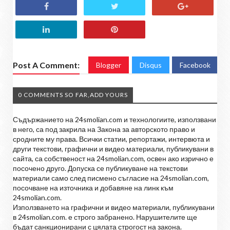
Post A Comment:
Blogger
Disqus
Facebook
0 COMMENTS SO FAR,ADD YOURS
Съдържанието на 24smolian.com и технологиите, използвани
в него, са под закрила на Закона за авторското право и
сродните му права. Всички статии, репортажи, интервюта и
други текстови, графични и видео материали, публикувани в
сайта, са собственост на 24smolian.com, освен ако изрично е
посочено друго. Допуска се публикуване на текстови
материали само след писмено съгласие на 24smolian.com,
посочване на източника и добавяне на линк към
24smolian.com.
Използването на графични и видео материали, публикувани
в 24smolian.com. е строго забранено. Нарушителите ще
бъдат санкционирани с цялата строгост на закона.