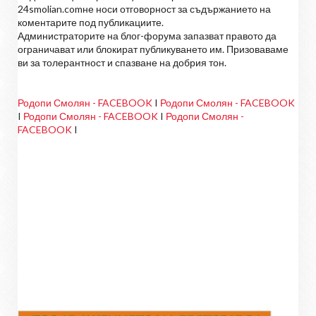
24smolian.comне носи отговорност за съдържанието на
коментарите под публикациите.
Администраторите на блог-форума запазват правото да
ограничават или блокират публикуването им. Призоваваме
ви за толерантност и спазване на добрия тон.
Родопи Смолян - FACEBOOK
I
Родопи Смолян - FACEBOOK
I
Родопи Смолян - FACEBOOK
I
Родопи Смолян -
FACEBOOK
I