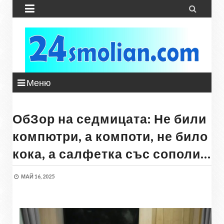


Меню
ОбЗор на седмицата: Не били
компютри, а компоти, не било
кока, а салфетка със сополи…
МАЙ 16, 2025