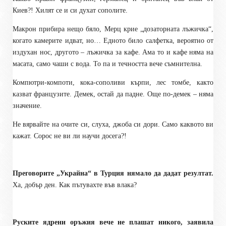
Киев?! Хилят се и си духат сополите.
Макрон прибира нещо бяло, Мерц крие „дозаторната лъжичка“,
когато камерите идват, но… Едното било салфетка, вероятно от
издухан нос, другото – лъжичка за кафе. Ама то и кафе няма на
масата, само чаши с вода. То па и течността вече съмнителна.
Компютри-компоти, кока-сополиви кърпи, лес томбе, както
казват французите. Демек, остай да падне. Още по-демек – няма
значение.
Не вярвайте на очите си, слуха, джоба си дори. Само каквото ви
кажат. Сорос не ви ли научи досега?!
Преговорите „Украйна“ в Турция нямало да дадат резултат.
Ха, добър ден. Как пътувахте във влака?
Руските ядрени оръжия вече не плашат никого, заяви
ла