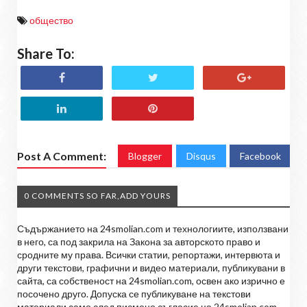
общество
Share To:
Post A Comment:
Blogger
Disqus
Facebook
0 COMMENTS SO FAR,ADD YOURS
Съдържанието на 24smolian.com и технологиите, използвани
в него, са под закрила на Закона за авторското право и
сродните му права. Всички статии, репортажи, интервюта и
други текстови, графични и видео материали, публикувани в
сайта, са собственост на 24smolian.com, освен ако изрично е
посочено друго. Допуска се публикуване на текстови
материали само след писмено съгласие на 24smolian.com,