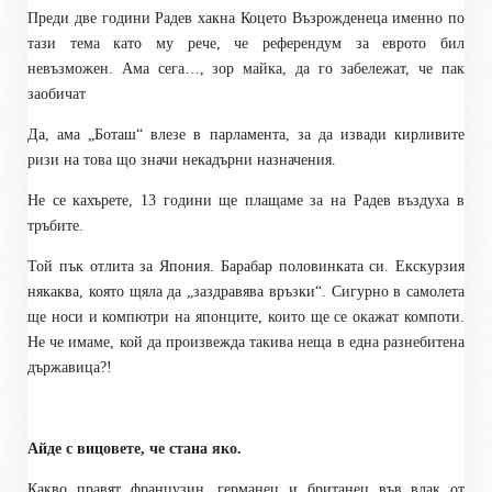
Преди две години Радев хакна Коцето Възрожденеца именно по
тази тема като му рече, че референдум за еврото бил
невъзможен. Ама сега…, зор майка, да го забележат, че пак
заобичат
Да, ама „Боташ“ влезе в парламента, за да извади кирливите
ризи на това що значи некадърни назначения.
Не се кахърете, 13 години ще плащаме за на Радев въздуха в
тръбите.
Той пък отлита за Япония. Барабар половинката си. Екскурзия
някаква, която щяла да „заздравява връзки“. Сигурно в самолета
ще носи и компютри на японците, които ще се окажат компоти.
Не че имаме, кой да произвежда такива неща в една разнебитена
държавица?!
Айде с вицовете, че стана яко.
Какво правят французин, германец и британец във влак от