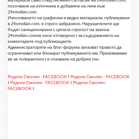
посочване на източника и добавяне на линк към
24smolian.com.
Използването на графични и видео материали, публикувани
в 24smolian.com. е строго забранено. Нарушителите ще
бъдат санкционирани с цялата строгост на закона.
24smolian.comне носи отговорност за съдържанието на
коментарите под публикациите.
Администраторите на блог-форума запазват правото да
ограничават или блокират публикуването им. Призоваваме
ви за толерантност и спазване на добрия тон.
Родопи Смолян - FACEBOOK
I
Родопи Смолян - FACEBOOK
I
Родопи Смолян - FACEBOOK
I
Родопи Смолян -
FACEBOOK
I