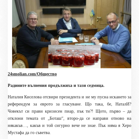
24smolian.com/Общество
Радините вълнения продължиха и тази седмица.
Наталия Киселова отсвири президента и не му пусна искането за
референдум за еврото за гласуване. Що така, бе, НаталИ?
Човекът си прави кризисен пиар, пък ти?! Щото, първо – да
отклони темата от „Боташ“, второ-да се направи отново на
някакъв…, какъв и той сигурно вече не знае. Пък няма я Херо
Мустафа да го съветва.