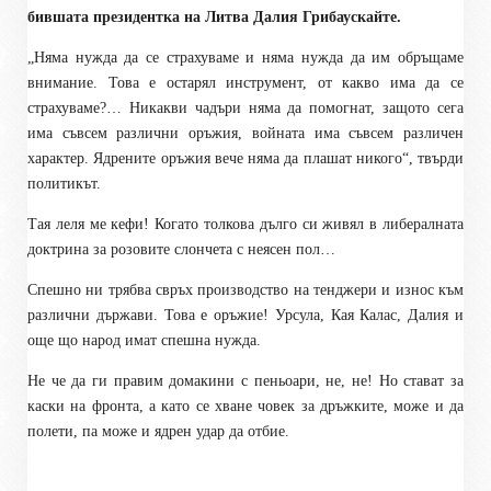
бившата президентка на Литва Далия Грибаускайте.
„Няма нужда да се страхуваме и няма нужда да им обръщаме
внимание. Това е остарял инструмент, от какво има да се
страхуваме?… Никакви чадъри няма да помогнат, защото сега
има съвсем различни оръжия, войната има съвсем различен
характер. Ядрените оръжия вече няма да плашат никого“, твърди
политикът.
Тая леля ме кефи! Когато толкова дълго си живял в либералната
доктрина за розовите слончета с неясен пол…
Спешно ни трябва свръх производство на тенджери и износ към
различни държави. Това е оръжие! Урсула, Кая Калас, Далия и
още що народ имат спешна нужда.
Не че да ги правим домакини с пеньоари, не, не! Но стават за
каски на фронта, а като се хване човек за дръжките, може и да
полети, па може и ядрен удар да отбие.