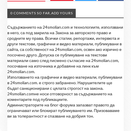
0 COMMENTS SO FAR,ADD YOURS
Съдържанието на 24smolian.com и технологиите, използвани
в него, са под закрила на Закона за авторското право и
сродните му права. Всички статии, репортажи, интервюта и
други текстови, графични и видео материали, публикувани в
сайта, са собственост на 24smolian.com, освен ако изрично е
посочено друго. Допуска се публикуване на текстови
материали само след писмено съгласие на 24smolian.com,
посочване на източника и добавяне на линк към
24smolian.com.
Използването на графични и видео материали, публикувани
в 24smolian.com. е строго забранено. Нарушителите ще
бъдат санкционирани с цялата строгост на закона.
24smolian.comне носи отговорност за съдържанието на
коментарите под публикациите.
Администраторите на блог-форума запазват правото да
ограничават или блокират публикуването им. Призоваваме
ви за толерантност и спазване на добрия тон.