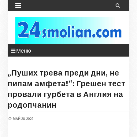


Меню
„Пуших трева преди дни, не
пипам амфета!“: Грешен тест
провали гурбета в Англия на
родопчанин
МАЙ 28, 2025