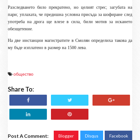
Разследването било прекратено, но целият стрес; загубата на
пари; уплахата, че предишна условна присъда за шофиране след
употреба на дрога ще влезе в сила, били мотив за искането
обезщетение.
На две инстанции магистратите в Смолян определиха такова да
му бъде изплатено в размер на 1500 лева.
общество
Share To:
Post A Comment:
Blogger
Disqus
Facebook