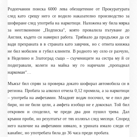
Родопчанин поиска 6000 лева обезщетение от Прокуратурата
след като срещу него се водило наказателно производство за
шофиране след употреба на наркотици. Наложена му била мярка
за неотлконение „Подписка“, която провалила пътуване до
Англия, където си намерил работа. Трябвало да продължи да си
вади прехраната в в страната като заврчик, но с отнета книжка
не бил мобилен и губил клиенти. В родното му село се разчуло,
в Неделино и Златоград също – съучениците на сестра му й се
подигравали, колеги на майка му го наричали „пропаднал
наркоман“…
Мъжът бил спрян за проверка докато шофирал автомобила си в
региона. Пробата за алкохол отчела 0,12 промила, а за наркотици
– употреба на амфетамин. Младият водач посочил, че е пил две
бири, но не били цели, а амфета изобщо не е докосвал. Той бил
откровен и споделил, че преди два дни пушил трева. Дал
кръвни проби, но резултатът от тях излязъл след месеци. Според
него наличие на амфетамин нямало, в урината имало следи от
канабис, но употребата била до 36 часа преди пробата.