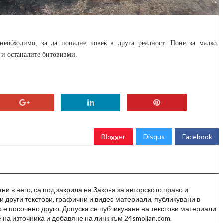
еобходимо, за да попадне човек в друга реалност. Поне за малко.
 и останалите битовизми.
Blogger
Disqus
Facebook
и в него, са под закрила на Закона за авторското право и
и други текстови, графични и видео материали, публикувани в
но е посочено друго. Допуска се публикуване на текстови материали
 на източника и добавяне на линк към 24smolian.com.