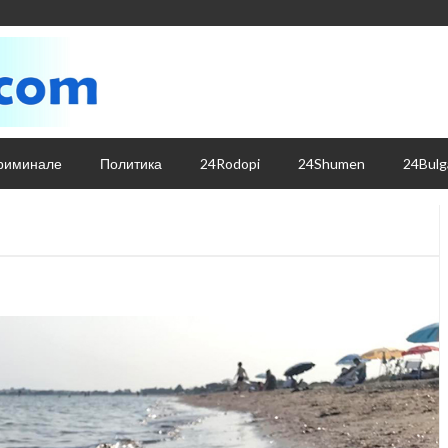
риминале
Политика
24Rodopi
24Shumen
24Bulg