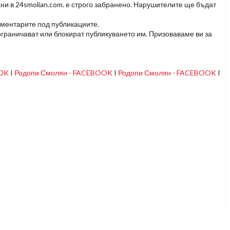
ни в 24smolian.com. е строго забранено. Нарушителите ще бъдат
оментарите под публикациите.
граничават или блокират публикуването им. Призоваваме ви за
OOK
I
Родопи Смолян - FACEBOOK
I
Родопи Смолян - FACEBOOK
I