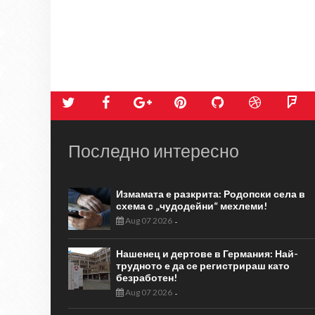
Последно интересно
Измамата е разкрита: Родопски села в
схема с „чудодейни“ мехлеми!
Aug 07 2026
-
Нашенец и дертове в Германия: Най-
трудното е да се регистрираш като
безработен!
Aug 07 2026
-