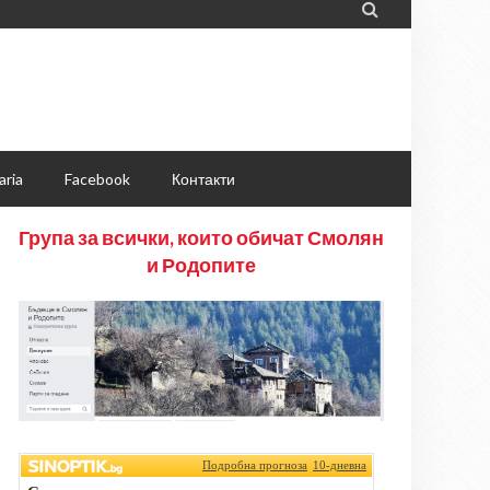

aria
Facebook
Контакти
Група за всички, които обичат Смолян
и Родопите