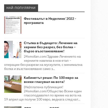
НАЙ-ПОПУЛЯРНИ
Фестивалът в Неделино`2022 -
програмата
Стъпка в бъдещето: Лечение на
хернии без разрез, без болка –
бързо възстановяване!
24smolian.com/Здраве Лечението на
херниите навлиза в нов етап –
операции без разрези на мускулите, с минимална
болка и възстановяване само з...
Кабинетът реши: По 100 евро за
всеки гласувал на вота!
(Не)платена публикация!
24smolian.com/Общество Всеки един
гласоподавател по време на вота на
19 април ще получи 100 евро, веднага след кат...