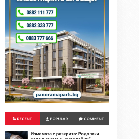
RECENT
POPULAR
COMMENT
Измамата е разкрита: Родопски
села в схема с „чудодейни“