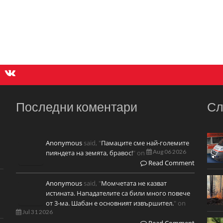
Последни коментари
Сл
Anonymous
said, "
Памаците сме най-големите
Aug 06 2026
пияндета на земята, бравос!
" on
Read Comment
Anonymous
said, "
Момчетата не казват
истината. Нападателите са били много повече
от 3-ма. Шабан е основният извършител.
" on
Jul 31 2026