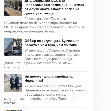
ДПС алармира ОССЕ за
неправомерен полицейски натиск
от служебната власт в полза на
други участници
24 smolian.com / Политика
Ръководството на ДПС алармира мисията на
ОССЕ за предсрочните парламентарни избори за
неправомерен полицейски нат...
ОбЗор на седмицата: Цялата ни
работа е хем така, хем по-така
24smolian.com/Общество Испания
стана световен шампион. Честито!
Само не мога да разбера, що
дивотиите на разни комплексари за ФИФА
конспира...
Бизнесмен дари линейка на
Неделино!
24 smolian.com / Общество Община
Неделино вече разполага с напълно
оборудван специализиран
медицински автомобил-линейка. Това съобщи
кметът...