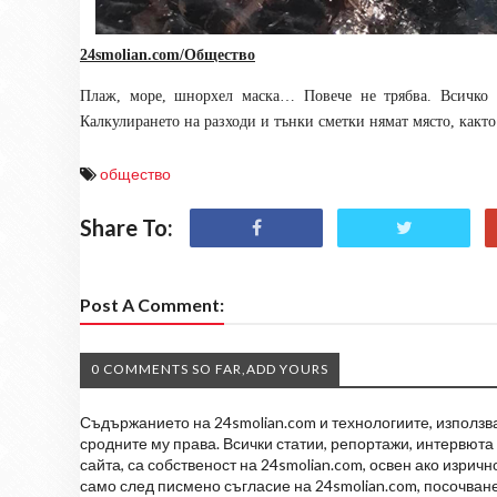
24smolian.com/Общество
Плаж, море, шнорхел маска… Повече не трябва. Всичко н
Калкулирането на разходи и тънки сметки нямат място, както
общество
Share To:
Post A Comment:
0 COMMENTS SO FAR,ADD YOURS
Съдържанието на 24smolian.com и технологиите, използван
сродните му права. Всички статии, репортажи, интервюта 
сайта, са собственост на 24smolian.com, освен ако изрич
само след писмено съгласие на 24smolian.com, посочване