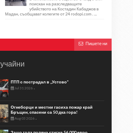
поискан на разследващите
убийството на Костадин Кабаджов в
Мадан, съобщават колегите от 24 rodopi.com . ...
Пишете ни
учайни
ПТП с пострадал в „Устово“
Jul 31 2026
-
Огнеборци и местни гасиха пожар край
Бръщен, спасени са 50 дка гора!
Aug 03 2026
-
Защо гола поляна стигна 56 000 евро…