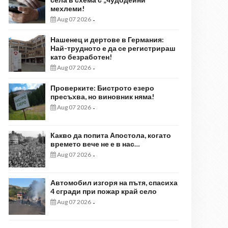
мехлеми!
Aug 07 2026
-
Нашенец и дертове в Германия:
Най-трудното е да се регистрираш
като безработен!
Aug 07 2026
-
Проверките: Бистрото езеро
пресъхва, но виновник няма!
Aug 07 2026
-
Какво да попита Апостола, когато
времето вече не е в нас…
Aug 07 2026
-
Автомобил изгоря на пътя, спасиха
4 сгради при пожар край село
Aug 07 2026
-