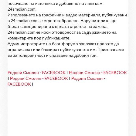
посочване на източника и добавяне на линк към
24smolian.com.
Използването на графични и видео материали, публикувани
в 24smolian.com. е строго забранено. Нарушителите ще
бъдат санкционирани с цялата строгост на закона.
24smolian.comне носи отговорност за съдържанието на
коментарите под публикациите.
Администраторите на блог-форума запазват правото да
ограничават или блокират публикуването им. Призоваваме
ви за толерантност и спазване на добрия тон.
Родопи Смолян - FACEBOOK
I
Родопи Смолян - FACEBOOK
I
Родопи Смолян - FACEBOOK
I
Родопи Смолян -
FACEBOOK
I