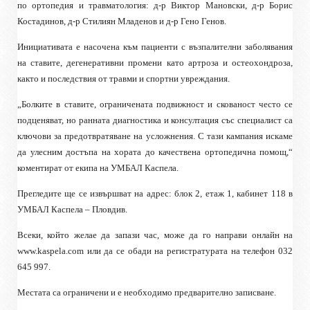
по ортопедия и травматология: д-р Виктор Мановски, д-р Борис
Костадинов, д-р Стилиян Младенов и д-р Гено Генов.
Инициативата е насочена към пациенти с възпалителни заболявания
на ставите, дегенеративни промени като артроза и остеохондроза,
както и последствия от травми и спортни увреждания.
„Болките в ставите, ограничената подвижност и скованост често се
подценяват, но ранната диагностика и консултация със специалист са
ключови за предотвратяване на усложнения. С тази кампания искаме
да улесним достъпа на хората до качествена ортопедична помощ,“
коментират от екипа на УМБАЛ Каспела.
Прегледите ще се извършват на адрес: блок 2, етаж 1, кабинет 118 в
УМБАЛ Каспела – Пловдив.
Всеки, който желае да запази час, може да го направи онлайн на
www.kaspela.com или да се обади на регистратурата на телефон 032
645 997.
Местата са ограничени и е необходимо предварително записване.