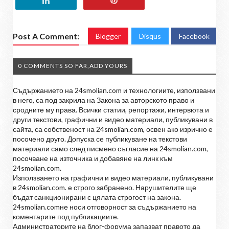
Post A Comment:
Blogger
Disqus
Facebook
0 COMMENTS SO FAR,ADD YOURS
Съдържанието на 24smolian.com и технологиите, използвани
в него, са под закрила на Закона за авторското право и
сродните му права. Всички статии, репортажи, интервюта и
други текстови, графични и видео материали, публикувани в
сайта, са собственост на 24smolian.com, освен ако изрично е
посочено друго. Допуска се публикуване на текстови
материали само след писмено съгласие на 24smolian.com,
посочване на източника и добавяне на линк към
24smolian.com.
Използването на графични и видео материали, публикувани
в 24smolian.com. е строго забранено. Нарушителите ще
бъдат санкционирани с цялата строгост на закона.
24smolian.comне носи отговорност за съдържанието на
коментарите под публикациите.
Администраторите на блог-форума запазват правото да