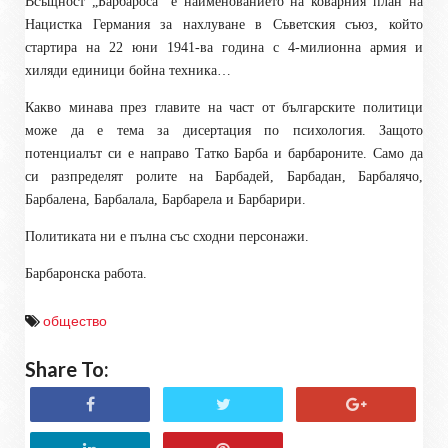
Всъщност „Барбароса“ е наименованието на коварния план на
Нацистка Германия за нахлуване в Съветския съюз, който
стартира на 22 юни 1941-ва година с 4-милионна армия и
хиляди единици бойна техника…
Какво минава през главите на част от българските политици
може да е тема за дисертация по психология. Защото
потенциалът си е направо Татко Барба и барбароните. Само да
си разпределят ролите на Барбадей, Барбадан, Барбалячо,
Барбалена, Барбалала, Барбарела и Барбарири.
Политиката ни е пълна със сходни персонажи.
Барбаронска работа.
общество
Share To: