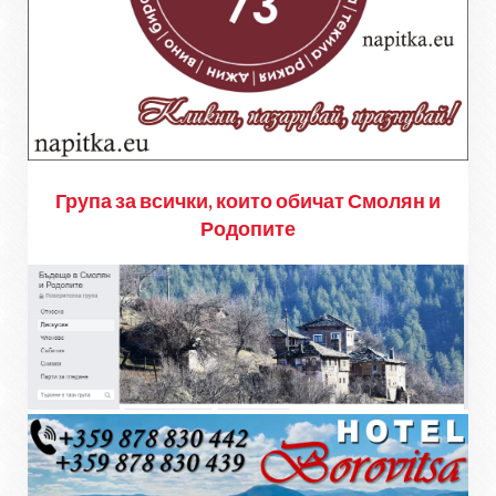
Група за всички, които обичат Смолян и
Родопите