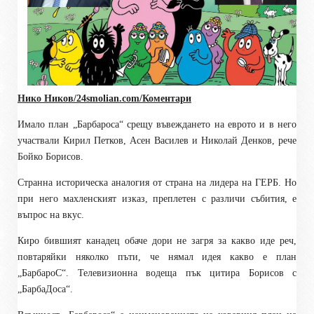
Нико Ников/24smolian
.com
/Коментари
Имало план „Барбароса“ срещу въвеждането на еврото и в него
участвали Кирил Петков, Асен Василев и Николай Денков, рече
Бойко Борисов.
Странна историческа аналогия от страна на лидера на ГЕРБ. Но
при него махленският изказ, преплетен с различи събития, е
въпрос на вкус.
Киро бившият канадец обаче дори не загря за какво иде реч,
повтаряйки няколко пъти, че нямал идея какво е план
„БарбароС“. Телевизионна водеща пък цитира Борисов с
„БарбаДоса“.