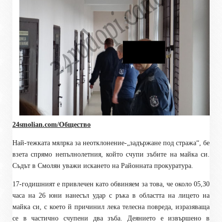
24smolian.com/Общество
Най-тежката мялрка за неотклонение-„задържане под стража“, бе
взета спрямо непълнолетния, който счупи зъбите на майка си.
Съдът в Смолян уважи искането на Районната прокуратура.
17-годишният е привлечен като обвиняем за това, че около 05,30
часа на 26 юни нанесъл удар с ръка в областта на лицето на
майка си, с което й причинил лека телесна повреда, изразяваща
се в частично счупени два зъба. Деянието е извършено в