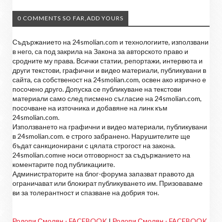
0 COMMENTS SO FAR,ADD YOURS
Съдържанието на 24smolian.com и технологиите, използвани
в него, са под закрила на Закона за авторското право и
сродните му права. Всички статии, репортажи, интервюта и
други текстови, графични и видео материали, публикувани в
сайта, са собственост на 24smolian.com, освен ако изрично е
посочено друго. Допуска се публикуване на текстови
материали само след писмено съгласие на 24smolian.com,
посочване на източника и добавяне на линк към
24smolian.com.
Използването на графични и видео материали, публикувани
в 24smolian.com. е строго забранено. Нарушителите ще
бъдат санкционирани с цялата строгост на закона.
24smolian.comне носи отговорност за съдържанието на
коментарите под публикациите.
Администраторите на блог-форума запазват правото да
ограничават или блокират публикуването им. Призоваваме
ви за толерантност и спазване на добрия тон.
Родопи Смолян - FACEBOOK
I
Родопи Смолян - FACEBOOK