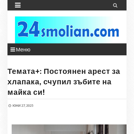


Меню
Темата+: Постоянен арест за
хлапака, счупил зъбите на
майка си!
ЮНИ 27, 2025