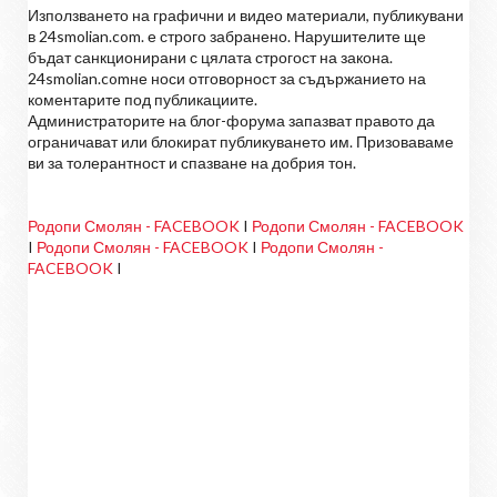
Използването на графични и видео материали, публикувани
в 24smolian.com. е строго забранено. Нарушителите ще
бъдат санкционирани с цялата строгост на закона.
24smolian.comне носи отговорност за съдържанието на
коментарите под публикациите.
Администраторите на блог-форума запазват правото да
ограничават или блокират публикуването им. Призоваваме
ви за толерантност и спазване на добрия тон.
Родопи Смолян - FACEBOOK
I
Родопи Смолян - FACEBOOK
I
Родопи Смолян - FACEBOOK
I
Родопи Смолян -
FACEBOOK
I