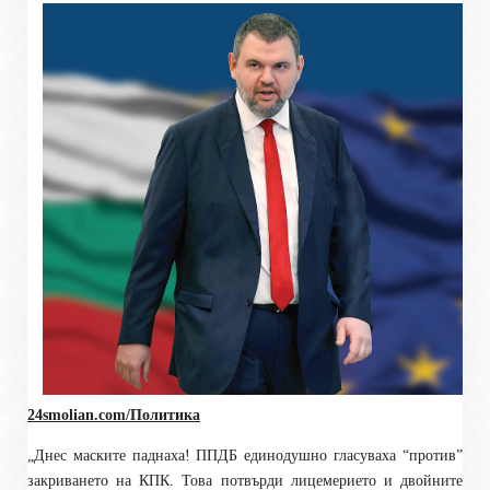
24smolian.com/Политика
„Днес маските паднаха! ППДБ единодушно гласуваха “против”
закриването на КПК. Това потвърди лицемерието и двойните