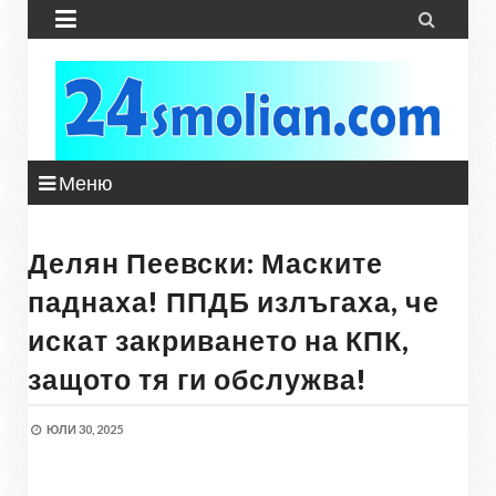


Меню
Делян Пеевски: Маските
паднаха! ППДБ излъгаха, че
искат закриването на КПК,
защото тя ги обслужва!
ЮЛИ 30, 2025