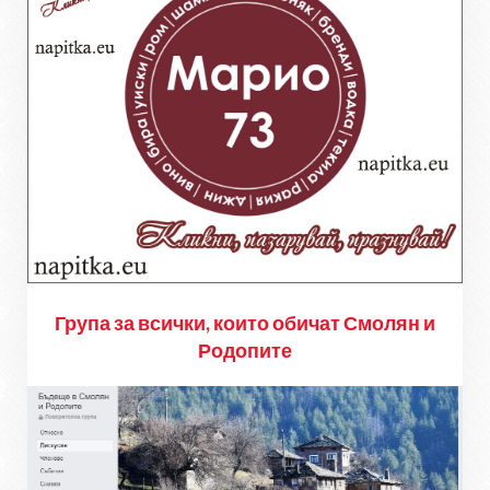
Група за всички, които обичат Смолян и
Родопите