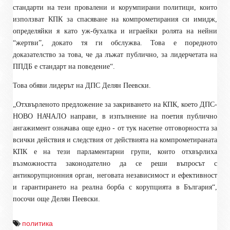
стандарти на тези провалени и корумпирани политици, които
използват КПК за спасяване на компрометирания си имидж,
определяйки я като уж-бухалка и играейки ролята на нейни
“жертви”, докато тя ги обслужва. Това е поредното
доказателство за това, че да лъжат публично, за лидерчетата на
ППДБ е стандарт на поведение“.
Това обяви лидерът на ДПС Делян Пеевски.
„Отхвърленото предложение за закриването на КПК, което ДПС-
НОВО НАЧАЛО направи, в изпълнение на поетия публично
ангажимент означава още едно - от тук насетне отговорността за
всички действия и следствия от действията на компрометираната
КПК е на тези парламентарни групи, които отхвърлиха
възможността законодателно да се реши въпросът с
антикорупционния орган, неговата независимост и ефективност
и гарантирането на реална борба с корупцията в България“,
посочи още Делян Пеевски.
политика