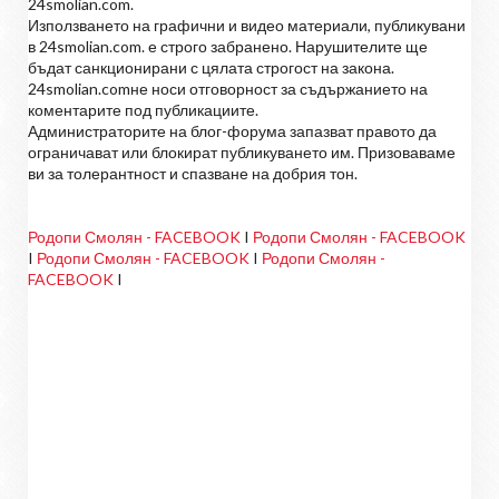
24smolian.com.
Използването на графични и видео материали, публикувани
в 24smolian.com. е строго забранено. Нарушителите ще
бъдат санкционирани с цялата строгост на закона.
24smolian.comне носи отговорност за съдържанието на
коментарите под публикациите.
Администраторите на блог-форума запазват правото да
ограничават или блокират публикуването им. Призоваваме
ви за толерантност и спазване на добрия тон.
Родопи Смолян - FACEBOOK
I
Родопи Смолян - FACEBOOK
I
Родопи Смолян - FACEBOOK
I
Родопи Смолян -
FACEBOOK
I