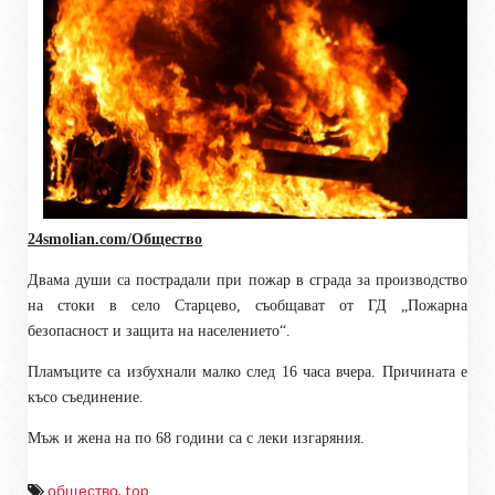
24smolian.com/Общество
Двама души са пострадали при
пожар в сграда за производство
на стоки в с
ело
Старцево,
съобщават от ГД „Пожарна
безопасност и защита на населението“.
Пламъците са избухнали малко след 16 часа вчера. Причината е
късо съединение.
Мъж и жена на по 68 години са с леки изгаряния.
общество
,
top