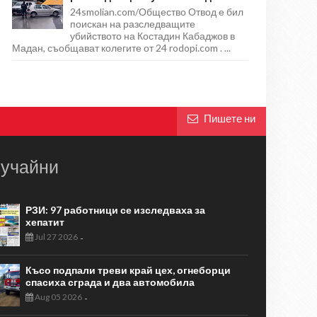
24smolian.com/Общество Отвод е бил
поискан на разследващите
убийството на Костадин Кабаджов в
Мадан, съобщават колегите от 24 rodopi.com . ...
Пишете ни
учайни
РЗИ: 97 работници се изследваха за
хепатит
Jul 27 2026
-
Късо подпали треви край цех, огнеборци
спасиха сграда и два автомобила
Aug 05 2026
-