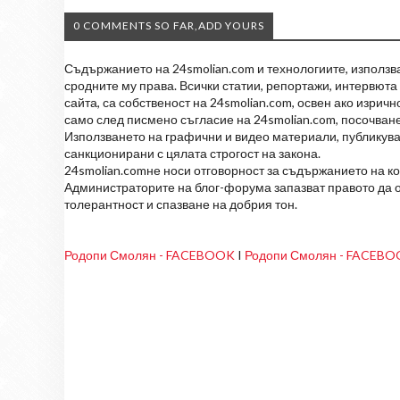
0 COMMENTS SO FAR,ADD YOURS
Съдържанието на 24smolian.com и технологиите, използван
сродните му права. Всички статии, репортажи, интервюта 
сайта, са собственост на 24smolian.com, освен ако изрич
само след писмено съгласие на 24smolian.com, посочване
Използването на графични и видео материали, публикува
санкционирани с цялата строгост на закона.
24smolian.comне носи отговорност за съдържанието на к
Администраторите на блог-форума запазват правото да о
толерантност и спазване на добрия тон.
Родопи Смолян - FACEBOOK
I
Родопи Смолян - FACEB