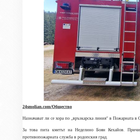
24smolian.com/Общество
Назначават ли се хора по „връзкарска линия“ в Пожарната в 
За това пита кметът на Неделино Боян Кехайов. Причи
противопожарната служба в родопския град.