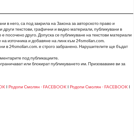
и в него, са под закрила на Закона за авторското право и
и други текстови, графични и видео материали, публикувани в
но е посочено друго. Допуска се публикуване на текстови материали
 на източника и добавяне на линк към 24smolian.com.
ни в 24smolian.com. е строго забранено. Нарушителите ще бъдат
оментарите под публикациите.
граничават или блокират публикуването им. Призоваваме ви за
OOK
I
Родопи Смолян - FACEBOOK
I
Родопи Смолян - FACEBOOK
I