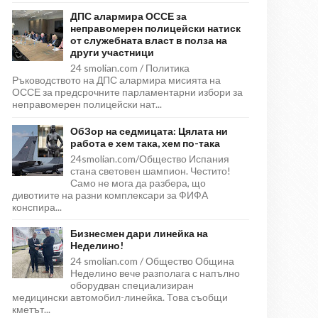
ДПС алармира ОССЕ за
неправомерен полицейски натиск
от служебната власт в полза на
други участници
24 smolian.com / Политика
Ръководството на ДПС алармира мисията на
ОССЕ за предсрочните парламентарни избори за
неправомерен полицейски нат...
ОбЗор на седмицата: Цялата ни
работа е хем така, хем по-така
24smolian.com/Общество Испания
стана световен шампион. Честито!
Само не мога да разбера, що
дивотиите на разни комплексари за ФИФА
конспира...
Бизнесмен дари линейка на
Неделино!
24 smolian.com / Общество Община
Неделино вече разполага с напълно
оборудван специализиран
медицински автомобил-линейка. Това съобщи
кметът...