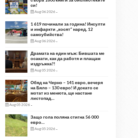
си!
Aug 06 2026
-
1 619 починали за година! Инсулти
и инфаркти „косят“ наред, 12
самоубийства!
Aug 06 2026
-
Драмата на един мъж: Бившата ме
осакати, как да работя и плащам
издръжка?!
Aug 05 2026
-
Обяд на Черно – 141 евро, вечеря
на Бяло – 130 евро! И докато се
мотат из менюта, ще настане
листопад…
Aug 05 2026
-
Защо гола поляна стигна 56 000
евро…
Aug 05 2026
-