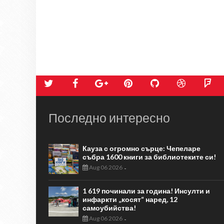
Последно интересно
Кауза с огромно сърце: Чепеларе
събра 1600 книги за библиотеките си!
Aug 06 2026
-
1 619 починали за година! Инсулти и
инфаркти „косят“ наред, 12
самоубийства!
Aug 06 2026
-