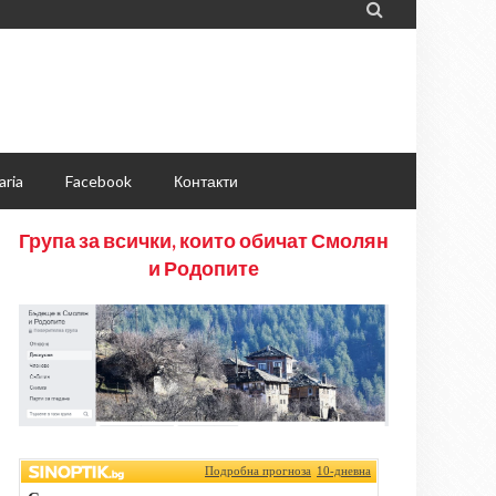

aria
Facebook
Контакти
Група за всички, които обичат Смолян
и Родопите