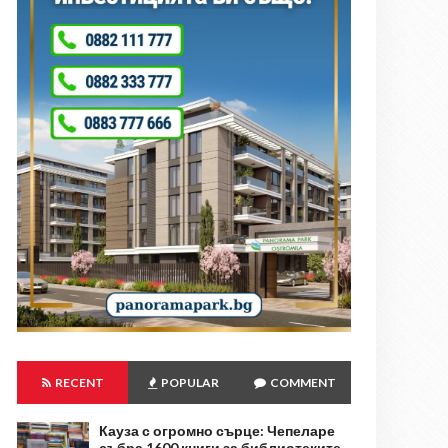
RECENT
POPULAR
COMMENT
Кауза с огромно сърце: Чепеларе
събра 1600 книги за библиотеките