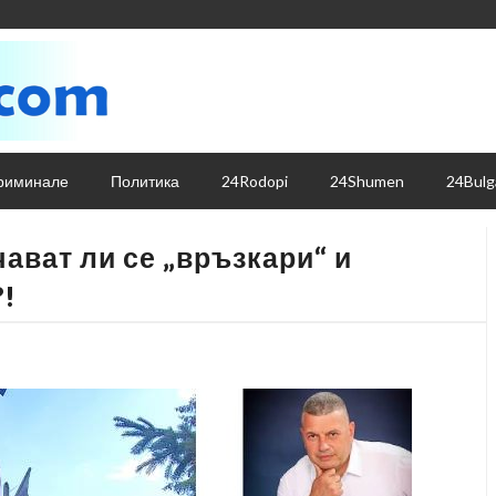
риминале
Политика
24Rodopi
24Shumen
24Bulg
ават ли се „връзкари“ и
?!