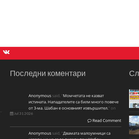
Последни коментари
Сл
Anonymous
said, "
Момчетата не казват
истината. Нападателите са били много повече
от 3-ма. Шабан е основният извършител.
" on
Jul 31 2026
Read Comment
Anonymous
said, "
Двамата малоумници са