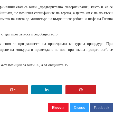
финалния етап са били „предварително фаворизирани“, както и че се
общината, не познават спецификите на терена, а целта им е на по-късен
писмото на кмета до министъра на вътрешните работи и шефа на Главна
 с
цел прозрачност пред обществото.
нения за прозрачността на проведената конкурсна процедура. При
иране на конкурса и провеждане на нов, при пълна прозрачност“, се
 4-те позиции са били 69, а от общината 15.
Blogger
Disqus
Facebook