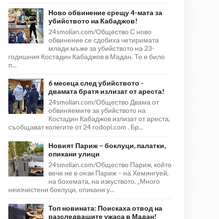
Ново обвинение срещу 4-мата за
убийството на Кабаджов!
24smolian.com/Общество С ново
обвинение се сдобиха четиримата
млади мъже за убийството на 23-
годишния Костадин Кабаджов в Мадан. То е било
п...
6 месеца след убийството -
двамата братя излизат от ареста!
24smolian.com/Общество Двама от
обвиняемите за убийството на
Костадин Кабаджов излизат от ареста,
съобщават колегите от 24 rodopi.com . Бр...
Новият Париж – боклуци, палатки,
опикани улици
24smolian.com/Общество Париж, който
вече не е онзи Париж – на Хемингуей,
на бохемата, на изкуството. „Много
неизчистени боклуци, опикани у...
Топ новината: Поискаха отвод на
разследващите ужаса в Мадан!