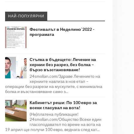
НАЙ-ПОПУЛЯРНИ
Фестивалът в Неделино`2022 -
програмата
Стъпка в бъдещето: Лечение на
хернии без разрез, без болка –
бързо възстановяване!
24smolian.com/Здраве Лечението на
херниите навлиза в нов етап –
операции без разрези на мускулите, с минимална
болка и възстановяване само з...
Кабинетът реши: По 100 евро за
всеки гласувал на вота!
(Не)платена публикация!
24smolian.com/Общество Всеки един
гласоподавател по време на вота на
19 април ще получи 100 евро, веднага след кат...