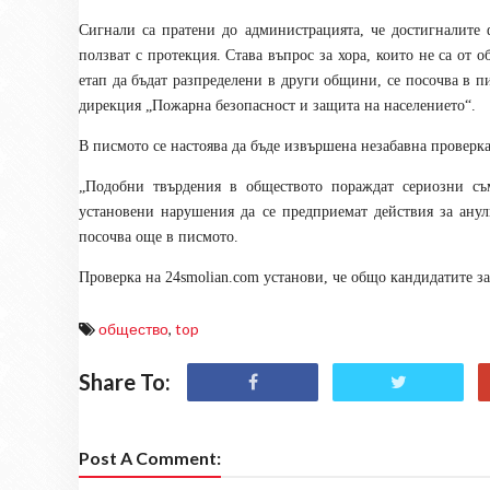
Сигнали са пратени до администрацията, че достигналите 
ползват с протекция. Става въпрос за хора, които не са от 
етап да бъдат разпределени в други общини, се посочва в 
дирекция „Пожарна безопасност и защита на населението“.
В писмото се настоява да бъде извършена незабавна проверка
„Подобни твърдения в обществото пораждат сериозни съм
установени нарушения да се предприемат действия за анул
посочва още в писмото.
Проверка на 24smolian.com установи, че общо кандидатите за
общество
,
top
Share To:
Post A Comment: