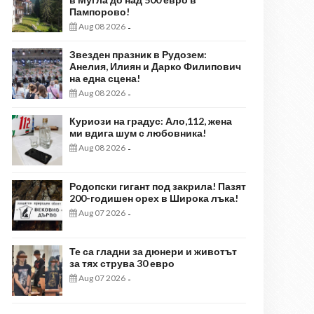
Пампорово!
Aug 08 2026
-
Звезден празник в Рудозем:
Анелия, Илиян и Дарко Филипович
на една сцена!
Aug 08 2026
-
Куриози на градус: Ало,112, жена
ми вдига шум с любовника!
Aug 08 2026
-
Родопски гигант под закрила! Пазят
200-годишен орех в Широка лъка!
Aug 07 2026
-
Те са гладни за дюнери и животът
за тях струва 30 евро
Aug 07 2026
-