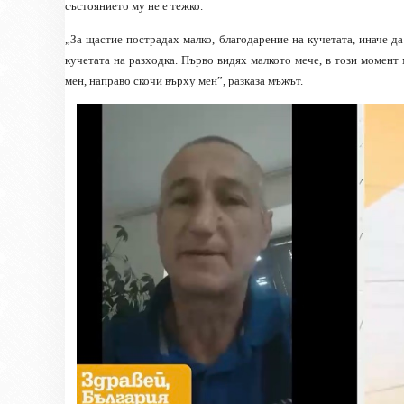
състоянието му не е тежко.
„За щастие пострадах малко, благодарение на кучетата, иначе д
кучетата на разходка. Първо видях малкото мече, в този момент 
мен, направо скочи върху мен”, разказа мъжът.