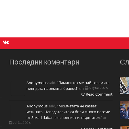
Последни коментари
Сл
Anonymous
said, "
Памаците сме най-големите
Aug 06 2026
пияндета на земята, бравос!
" on
Read Comment
Anonymous
said, "
Момчетата не казват
истината. Нападателите са били много повече
от 3-ма. Шабан е основният извършител.
" on
Jul 31 2026