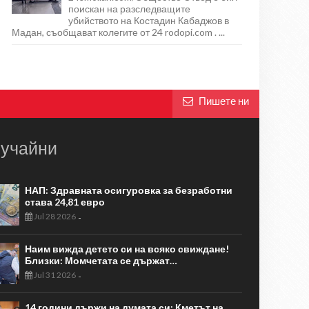
поискан на разследващите
убийството на Костадин Кабаджов в
Мадан, съобщават колегите от 24 rodopi.com . ...
Пишете ни
учайни
НАП: Здравната осигуровка за безработни
става 24,81 евро
Jul 28 2026
-
Наим вижда детето си на всяко свиждане!
Близки: Момчетата се държат…
Jul 31 2026
-
14 години държи на думата си: Кметът на