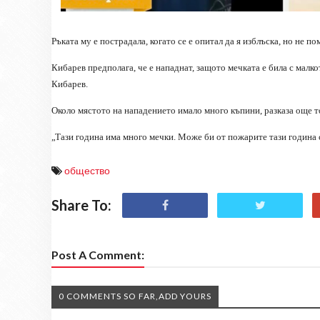
Ръката му е пострадала, когато се е опитал да я изблъска, но не п
Кибарев предполага, че е нападнат, защото мечката е била с малк
Кибарев.
Около мястото на нападението имало много къпини, разказа още т
„Тази година има много мечки. Може би от пожарите тази година 
общество
Share To:
Post A Comment:
0 COMMENTS SO FAR,ADD YOURS