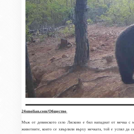
24smolian.com/Общество
Мъж от девинското село Лясково е бил нападнат от мечка с ма
животните, които се хвърлили върху мечката, той е успял да 