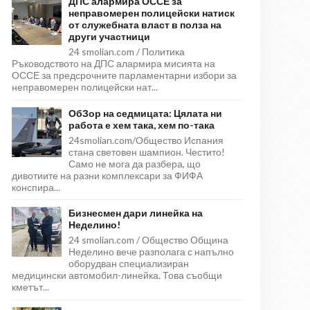
ДПС алармира ОССЕ за
неправомерен полицейски натиск
от служебната власт в полза на
други участници
24 smolian.com / Политика
Ръководството на ДПС алармира мисията на
ОССЕ за предсрочните парламентарни избори за
неправомерен полицейски нат...
ОбЗор на седмицата: Цялата ни
работа е хем така, хем по-така
24smolian.com/Общество Испания
стана световен шампион. Честито!
Само не мога да разбера, що
дивотиите на разни комплексари за ФИФА
конспира...
Бизнесмен дари линейка на
Неделино!
24 smolian.com / Общество Община
Неделино вече разполага с напълно
оборудван специализиран
медицински автомобил-линейка. Това съобщи
кметът...