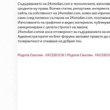
Съдържанието на 24smolian.com и технологиите, използван
сродните му права. Всички статии, репортажи, интервюта 
сайта, са собственост на 24smolian.com, освен ако изрич
само след писмено съгласие на 24smolian.com, посочване
Използването на графични и видео материали, публикува
санкционирани с цялата строгост на закона.
24smolian.comне носи отговорност за съдържанието на к
Администраторите на блог-форума запазват правото да о
толерантност и спазване на добрия тон.
Родопи Смолян - FACEBOOK
I
Родопи Смолян - FACEB