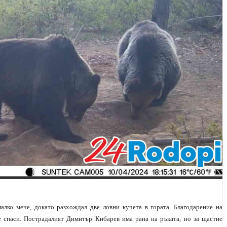
лко мече, докато разхождал две ловни кучета в гората. Благодарение на
се спаси. Пострадалият Димитър Кибарев има рана на ръката, но за щастие