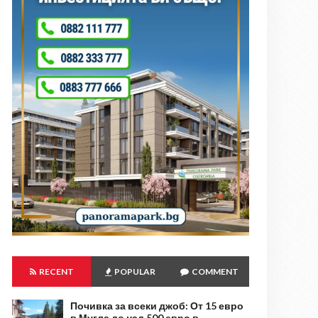
RECENT
POPULAR
COMMENT
Почивка за всеки джоб: От 15 евро
в Мугла до над 500 евро в