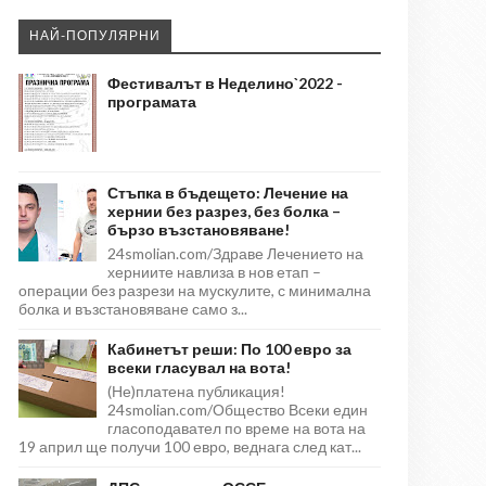
НАЙ-ПОПУЛЯРНИ
Фестивалът в Неделино`2022 -
програмата
Стъпка в бъдещето: Лечение на
хернии без разрез, без болка –
бързо възстановяване!
24smolian.com/Здраве Лечението на
херниите навлиза в нов етап –
операции без разрези на мускулите, с минимална
болка и възстановяване само з...
Кабинетът реши: По 100 евро за
всеки гласувал на вота!
(Не)платена публикация!
24smolian.com/Общество Всеки един
гласоподавател по време на вота на
19 април ще получи 100 евро, веднага след кат...