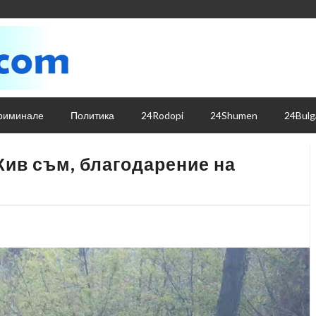
риминале
Политика
24Rodopi
24Shumen
24Bulg
Жив съм, благодарение на