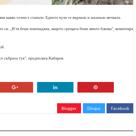
омни какво точно е станало. Едното куче се върнало и захапало мечката.
ото си. „И тя беше изненадана, защото срещата беше много близка”, коментира
ой.
се събраха тук”, предполага Кибарев.
Blogger
Disqus
Facebook