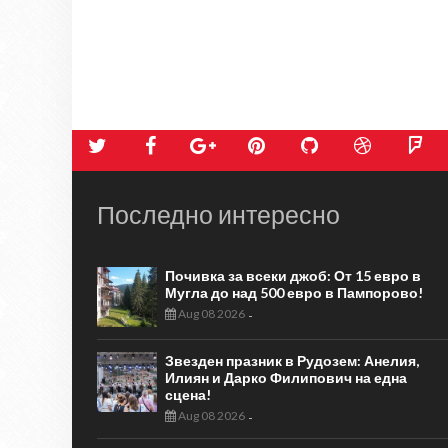
Последно интересно
Почивка за всеки джоб: От 15 евро в
Мугла до над 500 евро в Пампорово!
Aug 08 2026
-
Звезден празник в Рудозем: Анелия,
Илиян и Дарко Филипович на една
сцена!
Aug 08 2026
-