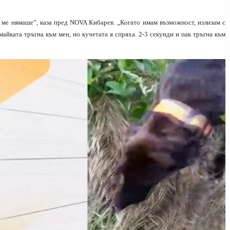
а ме нямаше”, каза пред NOVA Кибарев. „Когато имам възможност, излизам с
майката тръгна към мен, но кучетата я спряха. 2-3 секунди и пак тръгна към