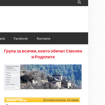

aria
Facebook
Контакти
Група за всички, които обичат Смолян
и Родопите