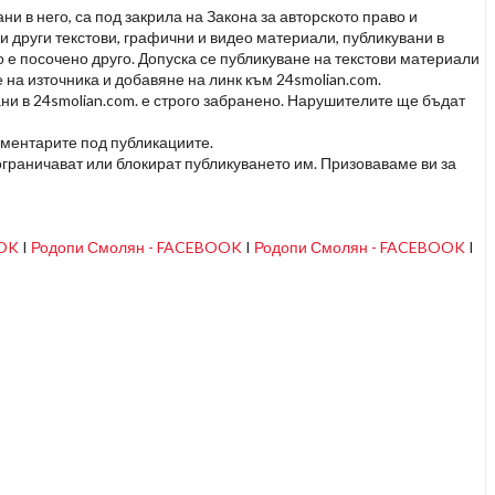
и в него, са под закрила на Закона за авторското право и
и други текстови, графични и видео материали, публикувани в
но е посочено друго. Допуска се публикуване на текстови материали
 на източника и добавяне на линк към 24smolian.com.
ни в 24smolian.com. е строго забранено. Нарушителите ще бъдат
оментарите под публикациите.
граничават или блокират публикуването им. Призоваваме ви за
OOK
I
Родопи Смолян - FACEBOOK
I
Родопи Смолян - FACEBOOK
I