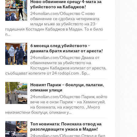
Ново обвинение срещу 4-мата за
убийството на Кабаджов!
24smolian.com/Общество С ново
обвинение се сдобиха четиримата
млади мъже за убийството на 23-
годишния Костадин Кабаджов в Мадан. То е било
п...
6 месеца след убийството -
двамата братя излизат от ареста!
24smolian.com/Общество Двама от
обвиняемите за убийството на
Костадин Кабаджов излизат от ареста,
съобщават колегите от 24 rodopi.com . Бр...
Новият Париж – боклуци, палатки,
опикани улици
24smolian.com/Общество Париж, който
вече не е онзи Париж – на Хемингуей,
на бохемата, на изкуството. „Много
неизчистени боклуци, опикани у...
Топ новината: Поискаха отвод на
разследващите ужаса в Мадан!
24smolian.com/Общество Отвод е бил