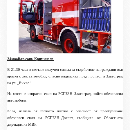
24smolian.com/ Криминале
В 21.30 часа в петък е получен сигнал за съдействие на граждани във
връзка с лек автомобил, опасно надвиснал пред пропаст в Златоград
на ул. „Вихър“.
На място е изпратен екип на РСПБЗН–Златоград, който обезопасил
автомобила.
Кола, излязла от пътното платно с опасност от преобръщане
обезопаси екип на РСПБЗН–Доспат, съобщиха от Областната
дирекция на МВР.