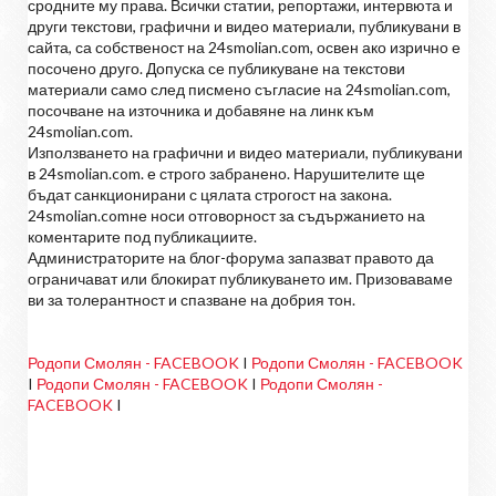
сродните му права. Всички статии, репортажи, интервюта и
други текстови, графични и видео материали, публикувани в
сайта, са собственост на 24smolian.com, освен ако изрично е
посочено друго. Допуска се публикуване на текстови
материали само след писмено съгласие на 24smolian.com,
посочване на източника и добавяне на линк към
24smolian.com.
Използването на графични и видео материали, публикувани
в 24smolian.com. е строго забранено. Нарушителите ще
бъдат санкционирани с цялата строгост на закона.
24smolian.comне носи отговорност за съдържанието на
коментарите под публикациите.
Администраторите на блог-форума запазват правото да
ограничават или блокират публикуването им. Призоваваме
ви за толерантност и спазване на добрия тон.
Родопи Смолян - FACEBOOK
I
Родопи Смолян - FACEBOOK
I
Родопи Смолян - FACEBOOK
I
Родопи Смолян -
FACEBOOK
I