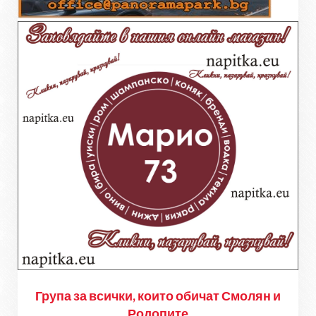
Група за всички, които обичат Смолян и
Родопите