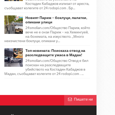
Костадин Кабаджов излизат от ареста,
съобщават колегите от 24 rodopi.com . Бр...
Новият Париж – боклуци, палатки,
опикани улици
24smolian.com/Общество Париж, който
вече не е онзи Париж – на Хемингуей,
на бохемата, на изкуството. „Много
неизчистени боклуци, опикани у...
Топ новината: Поискаха отвод на
разследващите ужаса в Мадан!
24smolian.com/Общество Отвод е бил
поискан на разследващите
убийството на Костадин Кабаджов в
Мадан, съобщават колегите от 24 rodopi.com . ...
Пишете ни