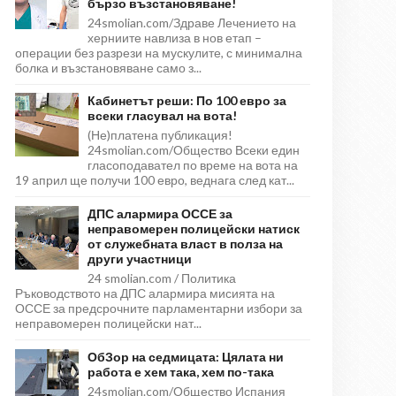
бързо възстановяване!
24smolian.com/Здраве Лечението на
херниите навлиза в нов етап –
операции без разрези на мускулите, с минимална
болка и възстановяване само з...
Кабинетът реши: По 100 евро за
всеки гласувал на вота!
(Не)платена публикация!
24smolian.com/Общество Всеки един
гласоподавател по време на вота на
19 април ще получи 100 евро, веднага след кат...
ДПС алармира ОССЕ за
неправомерен полицейски натиск
от служебната власт в полза на
други участници
24 smolian.com / Политика
Ръководството на ДПС алармира мисията на
ОССЕ за предсрочните парламентарни избори за
неправомерен полицейски нат...
ОбЗор на седмицата: Цялата ни
работа е хем така, хем по-така
24smolian.com/Общество Испания