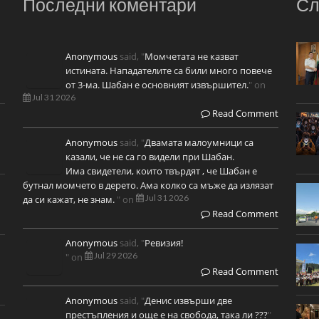
Последни коментари
Сл
Anonymous
said, "
Момчетата не казват
истината. Нападателите са били много повече
от 3-ма. Шабан е основният извършител.
" on
Jul 31 2026
Read Comment
Anonymous
said, "
Двамата малоумници са
казали, че не са го видели при Шабан.
Има свидетели, които твърдят , че Шабан е
бутнал момчето в дерето. Ама колко са мъже да излязат
Jul 31 2026
да си кажат, не знам.
" on
Read Comment
Anonymous
said, "
Ревизия!
Jul 29 2026
" on
Read Comment
Anonymous
said, "
Денис извърши две
престъпления и още е на свобода, така ли ???
"