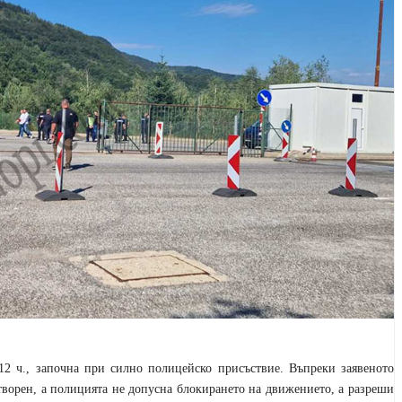
12 ч., започна при силно полицейско присъствие. Въпреки заявеното
творен, а полицията не допусна блокирането на движението, a разреши