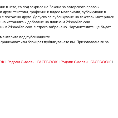
и в него, са под закрила на Закона за авторското право и
и други текстови, графични и видео материали, публикувани в
но е посочено друго. Допуска се публикуване на текстови материали
 на източника и добавяне на линк към 24smolian.com.
ни в 24smolian.com. е строго забранено. Нарушителите ще бъдат
оментарите под публикациите.
граничават или блокират публикуването им. Призоваваме ви за
OOK
I
Родопи Смолян - FACEBOOK
I
Родопи Смолян - FACEBOOK
I