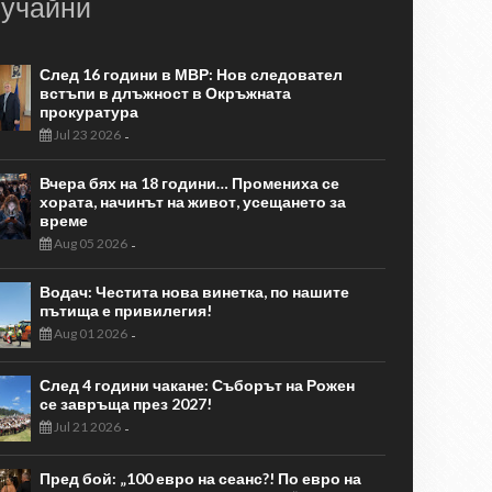
учайни
След 16 години в МВР: Нов следовател
встъпи в длъжност в Окръжната
прокуратура
Jul 23 2026
-
Вчера бях на 18 години… Промениха се
хората, начинът на живот, усещането за
време
Aug 05 2026
-
Водач: Честита нова винетка, по нашите
пътища е привилегия!
Aug 01 2026
-
След 4 години чакане: Съборът на Рожен
се завръща през 2027!
Jul 21 2026
-
Пред бой: „100 евро на сеанс?! По евро на