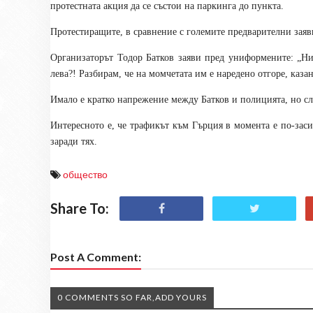
протестната акция да се състои на паркинга до пункта.
Протестиращите, в сравнение с големите предварителни заяв
Организаторът Тодор Батков заяви пред униформените: „Ни
лева?! Разбирам, че на момчетата им е наредено отгоре, казан
Имало е кратко напрежение между Батков и полицията, но сл
Интересното е, че трафикът към Гърция в момента е по-зас
заради тях.
общество
Share To:
Post A Comment:
0 COMMENTS SO FAR,ADD YOURS