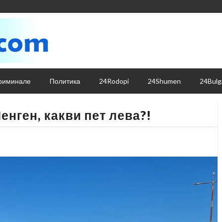
риминале
Политика
24Rodopi
24Shumen
24Bulg
енген, какви пет лева?!