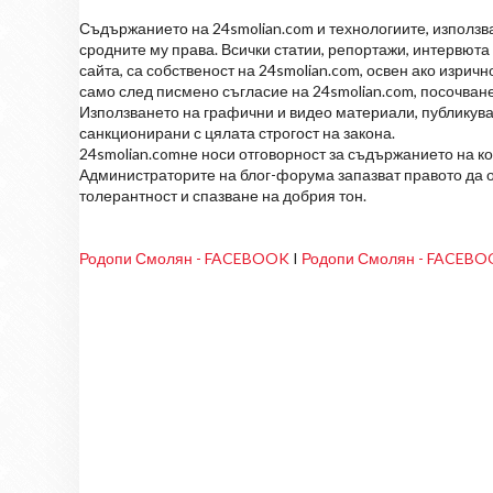
Съдържанието на 24smolian.com и технологиите, използван
сродните му права. Всички статии, репортажи, интервюта 
сайта, са собственост на 24smolian.com, освен ако изрич
само след писмено съгласие на 24smolian.com, посочване
Използването на графични и видео материали, публикува
санкционирани с цялата строгост на закона.
24smolian.comне носи отговорност за съдържанието на к
Администраторите на блог-форума запазват правото да о
толерантност и спазване на добрия тон.
Родопи Смолян - FACEBOOK
I
Родопи Смолян - FACEB