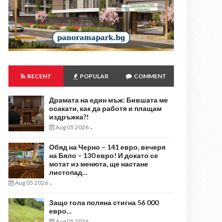
RECENT
POPULAR
COMMENT
Драмата на един мъж: Бившата ме
осакати, как да работя и плащам
издръжка?!
Aug 05 2026
-
Обяд на Черно – 141 евро, вечеря
на Бяло – 130 евро! И докато се
мотат из менюта, ще настане
листопад…
Aug 05 2026
-
Защо гола поляна стигна 56 000
евро…
Aug 05 2026