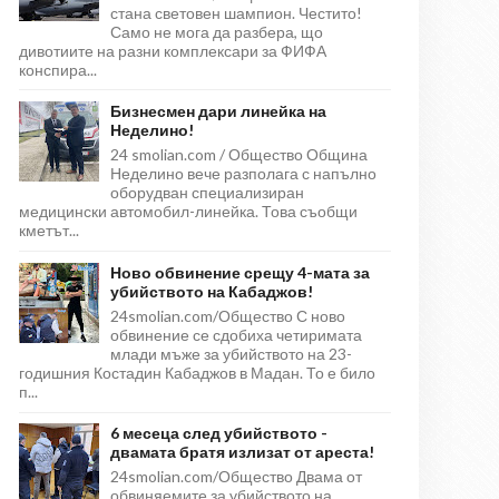
стана световен шампион. Честито!
Само не мога да разбера, що
дивотиите на разни комплексари за ФИФА
конспира...
Бизнесмен дари линейка на
Неделино!
24 smolian.com / Общество Община
Неделино вече разполага с напълно
оборудван специализиран
медицински автомобил-линейка. Това съобщи
кметът...
Ново обвинение срещу 4-мата за
убийството на Кабаджов!
24smolian.com/Общество С ново
обвинение се сдобиха четиримата
млади мъже за убийството на 23-
годишния Костадин Кабаджов в Мадан. То е било
п...
6 месеца след убийството -
двамата братя излизат от ареста!
24smolian.com/Общество Двама от
обвиняемите за убийството на