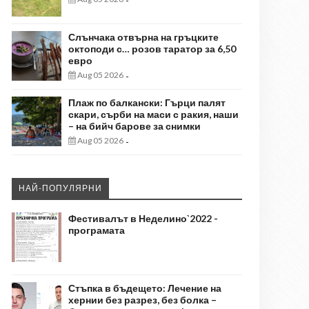
-
Слънчака отвърна на гръцките
октоподи с… розов таратор за 6,50
евро
Aug 05 2026
-
Плаж по балкански: Гърци палят
скари, сърби на маси с ракия, наши
– на бийч барове за снимки
Aug 05 2026
-
НАЙ-ПОПУЛЯРНИ
Фестивалът в Неделино`2022 -
програмата
Стъпка в бъдещето: Лечение на
хернии без разрез, без болка –