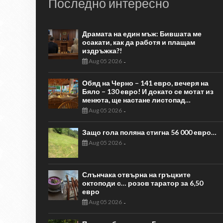
Последно интересно
Драмата на един мъж: Бившата ме
осакати, как да работя и плащам
издръжка?!
Aug 05 2026
-
Обяд на Черно – 141 евро, вечеря на
Бяло – 130 евро! И докато се мотат из
менюта, ще настане листопад…
Aug 05 2026
-
Защо гола поляна стигна 56 000 евро…
Aug 05 2026
-
Слънчака отвърна на гръцките
октоподи с… розов таратор за 6,50
евро
Aug 05 2026
-