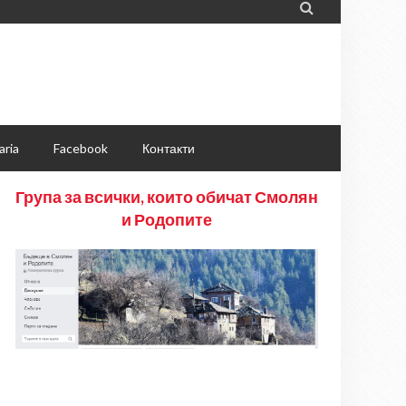

aria
Facebook
Контакти
Група за всички, които обичат Смолян
и Родопите