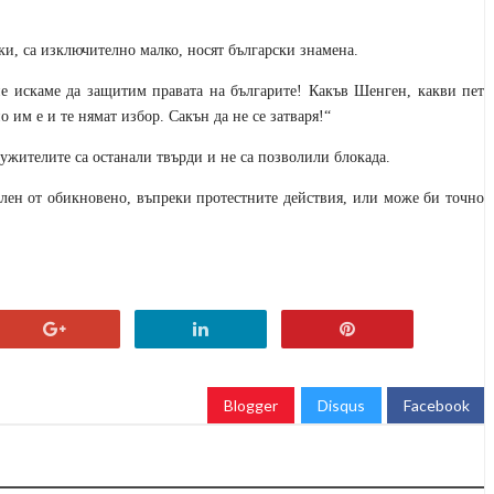
ки, са изключително малко, носят български знамена.
е искаме да защитим правата на българите! Какъв Шенген, какви пет
о им е и те нямат избор. Сакън да не се затваря!“
ужителите са останали твърди и не са позволили блокада.
илен от обикновено, въпреки протестните действия, или може би точно
Blogger
Disqus
Facebook