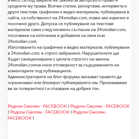
сродните му права. Всички статии, репортажи, интервюта и
други текстови, графични и видео материали, публикувани в
сайта, са собственост на 24smolian.com, освен ако изрично е
посочено друго. Допуска се публикуване на текстови
материали само след писмено съгласие на 24smolian.com,
посочване на източника и добавяне на линк към
24smolian.com.
Използването на графични и видео материали, публикувани
в 24smolian.com. е строго забранено. Нарушителите ще
бъдат санкционирани с цялата строгост на закона.
24smolian.comне носи отговорност за съдържанието на
коментарите под публикациите.
Администраторите на блог-форума запазват правото да
ограничават или блокират публикуването им. Призоваваме
ви за толерантност и спазване на добрия тон.
Родопи Смолян - FACEBOOK
I
Родопи Смолян - FACEBOOK
I
Родопи Смолян - FACEBOOK
I
Родопи Смолян -
FACEBOOK
I