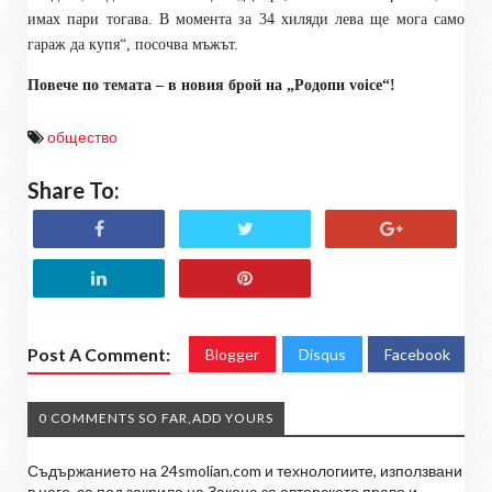
имах пари тогава. В момента за 34 хиляди лева ще мога само
гараж да купя“, посочва мъжът.
Повече по темата – в новия брой на „Родопи
voice
“!
общество
Share To:
Post A Comment:
Blogger
Disqus
Facebook
0 COMMENTS SO FAR,ADD YOURS
Съдържанието на 24smolian.com и технологиите, използвани
в него, са под закрила на Закона за авторското право и