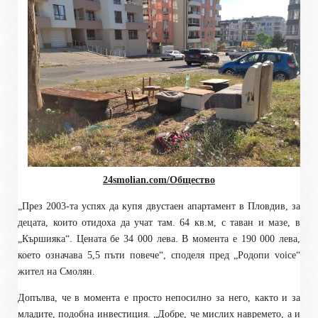
24smolian.com/Общество
„През 2003-та успях да купя двустаен апартамент в Пловдив, за
децата, които отидоха да учат там. 64 кв.м, с таван и мазе, в
„Кършияка“. Цената бе 34 000 лева. В момента е 190 000 лева,
което означава 5,5 пъти повече“, споделя пред „Родопи
voice
“
жител на Смолян.
Допълва, че в момента е просто непосилно за него, както и за
младите, подобна инвестиция. „Добре, че мислих навремето, а и