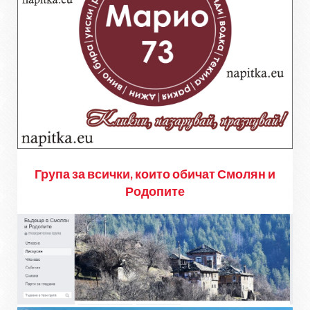
Група за всички, които обичат Смолян и
Родопите