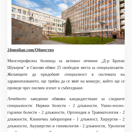
24smolian.com/Общество
Многопрофилна болница за активно лечение „Д-р Братан
Шукеров“ в Смолян обяви 25 свободни места за специализанти.
Желаещите да придобият специалност в системата на
здравеопазването, ще трябва да се явят на конкурс, който ще се
проведе чрез писмен изпит и събеседване.
Лечебното заведение обявява кандидатстване за следните
специалности: Нервни болести - 2 длъжности, Ушно-носно-
гърлени болести - 2 длъжности, Ортопедия и Травматология - 2
длъжности, Клинична лаборатория - 1 длъжност, Хирургия - 2
длъжности, Акушерство и гинекология - 2 длъжности, Урология