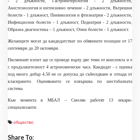
- 2 длъжности, Гастроентерология - 2 длъжности,
Анестезиология и интензивно лечение - 2 длъжности, Вътрешни
болести - 1 длъжност, Пневмология и фтизиатрия - 2 длъжности,
Инфекциозни болести - 1 длъжност, Педиатрия - 2 длъжности,
Образна диагностика – 1 длъжност, Очни болести - 1 длъжност.
Желаещите могат да кандидатстват по обявените позиции от 17
септември до 20 октомври.
Писменият изпит ще се проведе върху две теми от конспекта и е
с продължителност 4 астрономически часа. Кандидат - с оценка
под много добър 4,50 не се допуска до събеседване и отпада от
класирането. Оценяването се извършва по шестобалната
система.
Към момента в МБАЛ – Смолян работят 13 лекари-
специализанти.
общество
Share To: