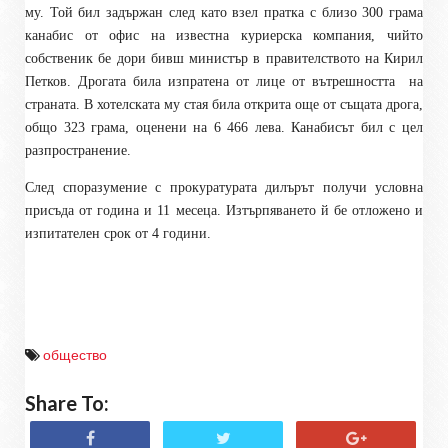
му. Той бил задържан след като взел пратка с близо 300 грама
канабис от офис на известна куриерска компания, чийто
собственик бе дори бивш министър в правителството на Кирил
Петков. Дрогата била изпратена от лице от вътрешността
на
страната. В хотелската му стая била открита още от същата дрога,
общо 323 грама, оценени на 6 466 лева. Канабисът бил с цел
разпространение.
След споразумение с прокуратурата дилърът получи условна
присъда от година и 11 месеца. Изтърпяването й бе отложено и
изпитателен срок от 4 години.
общество
Share To: