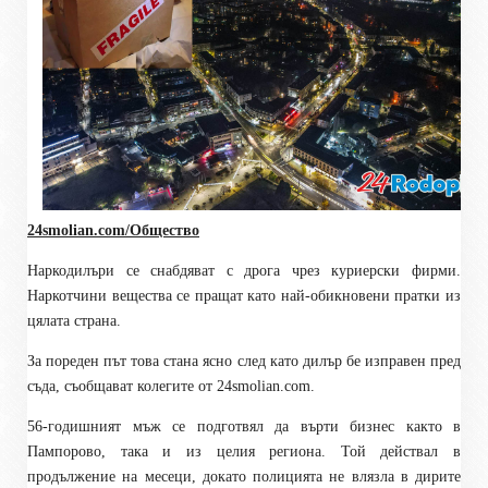
24smolian.com/Общество
Наркодилъри се снабдяват с дрога чрез куриерски фирми.
Наркотчини вещества се пращат като най-обикновени пратки из
цялата страна.
За пореден път това стана ясно след като дилър бе изправен пред
съда, съобщават колегите от 24
smolian.com
.
56-годишният мъж се подготвял да върти бизнес както в
Пампорово, така и из целия региона. Той действал в
продължение на месеци, докато полицията не влязла в дирите