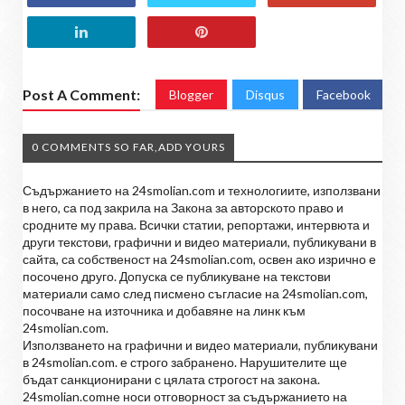
Post A Comment:
Blogger
Disqus
Facebook
0 COMMENTS SO FAR,ADD YOURS
Съдържанието на 24smolian.com и технологиите, използвани
в него, са под закрила на Закона за авторското право и
сродните му права. Всички статии, репортажи, интервюта и
други текстови, графични и видео материали, публикувани в
сайта, са собственост на 24smolian.com, освен ако изрично е
посочено друго. Допуска се публикуване на текстови
материали само след писмено съгласие на 24smolian.com,
посочване на източника и добавяне на линк към
24smolian.com.
Използването на графични и видео материали, публикувани
в 24smolian.com. е строго забранено. Нарушителите ще
бъдат санкционирани с цялата строгост на закона.
24smolian.comне носи отговорност за съдържанието на