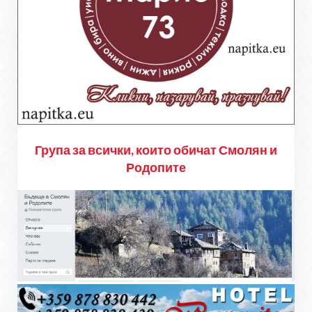
Група за всички, които обичат Смолян и
Родопите