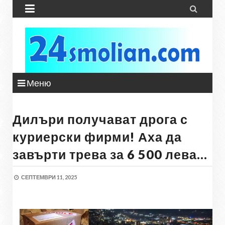


Меню
Дилъри получават дрога с
куриерски фирми! Аха да
завърти трева за 6 500 лева…
СЕПТЕМВРИ 11, 2025