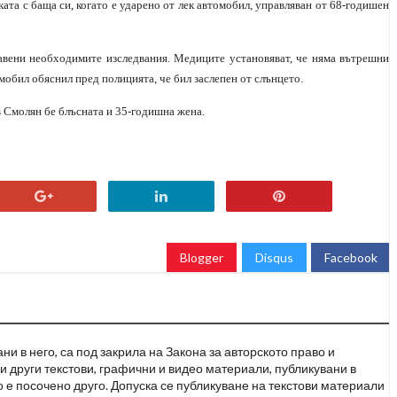
ата с баща си, когато е ударено от лек автомобил, управляван от 68-годишен
вени необходимите изследвания. Медиците установяват, че няма вътрешни
мобил обяснил пред полицията, че бил заслепен от слънцето.
в Смолян бе блъсната и 35-годишна жена.
Blogger
Disqus
Facebook
и в него, са под закрила на Закона за авторското право и
и други текстови, графични и видео материали, публикувани в
но е посочено друго. Допуска се публикуване на текстови материали