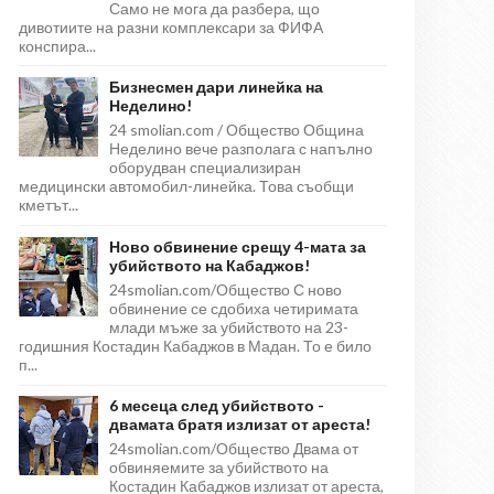
Само не мога да разбера, що
дивотиите на разни комплексари за ФИФА
конспира...
Бизнесмен дари линейка на
Неделино!
24 smolian.com / Общество Община
Неделино вече разполага с напълно
оборудван специализиран
медицински автомобил-линейка. Това съобщи
кметът...
Ново обвинение срещу 4-мата за
убийството на Кабаджов!
24smolian.com/Общество С ново
обвинение се сдобиха четиримата
млади мъже за убийството на 23-
годишния Костадин Кабаджов в Мадан. То е било
п...
6 месеца след убийството -
двамата братя излизат от ареста!
24smolian.com/Общество Двама от
обвиняемите за убийството на
Костадин Кабаджов излизат от ареста,