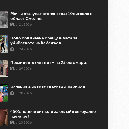
Мечки атакуват стопанства: 10 сигнала в
област Смолян!
Jul 21 2026
-
Ново обвинение срещу 4-мата за
убийството на Кабаджов!
Jul 24 2026
-
Президентският вот – на 25 октомври!
Jul 29 2026
-
Испания е новият световен шампион!
Jul 20 2026
-
450% повече сигнали за онлайн сексуално
насилие!
Jul 23 2026
-