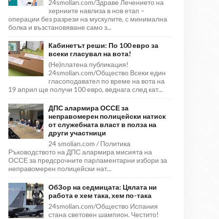
24smolian.com/Здраве Лечението на
херниите навлиза в нов етап –
операции без разрези на мускулите, с минимална
болка и възстановяване само з...
Кабинетът реши: По 100 евро за
всеки гласувал на вота!
(Не)платена публикация!
24smolian.com/Общество Всеки един
гласоподавател по време на вота на
19 април ще получи 100 евро, веднага след кат...
ДПС алармира ОССЕ за
неправомерен полицейски натиск
от служебната власт в полза на
други участници
24 smolian.com / Политика
Ръководството на ДПС алармира мисията на
ОССЕ за предсрочните парламентарни избори за
неправомерен полицейски нат...
ОбЗор на седмицата: Цялата ни
работа е хем така, хем по-така
24smolian.com/Общество Испания
стана световен шампион. Честито!