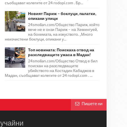
съобщават колегите от 24 rodopi.com . Бр...
Новият Париж – боклуци, палатки,
опикани улици
24smolian.com/Общество Париж, който
вече не е онзи Париж – на Хемингуей,
на бохемата, на изкуството. „Много
неизчистени боклуци, опикани у...
Топ новината: Поискаха отвод на
разследващите ужаса в Мадан!
24smolian.com/Общество Отвод е бил
поискан на разследващите
убийството на Костадин Кабаджов в
Мадан, съобщават колегите от 24 rodopi.com . ...
Пишете ни
учайни