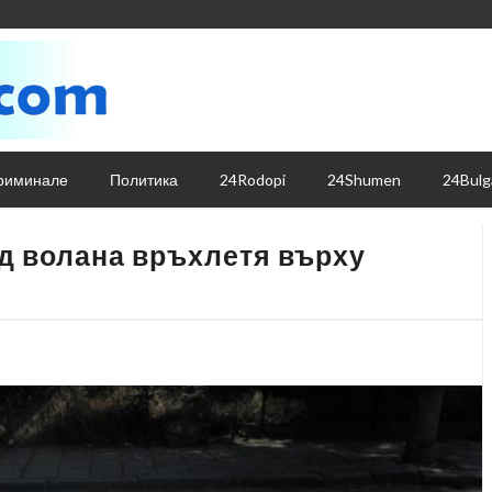
риминале
Политика
24Rodopi
24Shumen
24Bulg
д волана връхлетя върху