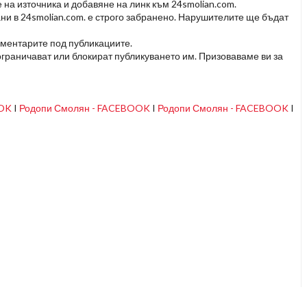
 на източника и добавяне на линк към 24smolian.com.
ни в 24smolian.com. е строго забранено. Нарушителите ще бъдат
оментарите под публикациите.
граничават или блокират публикуването им. Призоваваме ви за
OOK
I
Родопи Смолян - FACEBOOK
I
Родопи Смолян - FACEBOOK
I