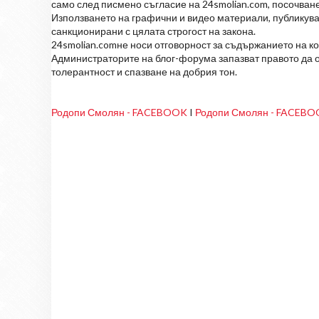
само след писмено съгласие на 24smolian.com, посочване
Използването на графични и видео материали, публикува
санкционирани с цялата строгост на закона.
24smolian.comне носи отговорност за съдържанието на к
Администраторите на блог-форума запазват правото да о
толерантност и спазване на добрия тон.
Родопи Смолян - FACEBOOK
I
Родопи Смолян - FACEB