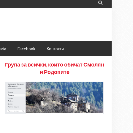

aria
Facebook
Контакти
Група за всички, които обичат Смолян
и Родопите