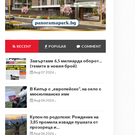
RECENT
POPULAR
COMMENT
Завъртаме 6,5 милиарда оборот…
(темите в новия брой)
Aug 07 2026
-
В Кипър с „европейско“, на село с
мюсюлманско име
Aug 06 2026
-
Купон по родопски: Рожденик на
3,85 промила извади пушката от
прозореца и…
Aug 06 2026
-