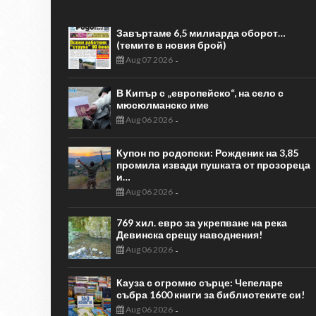
Завъртаме 6,5 милиарда оборот…
(темите в новия брой)
Aug 07 2026
-
В Кипър с „европейско“, на село с
мюсюлманско име
Aug 06 2026
-
Купон по родопски: Рожденик на 3,85
промила извади пушката от прозореца
и…
Aug 06 2026
-
769 хил. евро за укрепване на река
Девинска срещу наводнения!
Aug 06 2026
-
Кауза с огромно сърце: Чепеларе
събра 1600 книги за библиотеките си!
Aug 06 2026
-