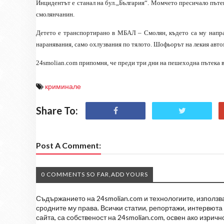
Инцидентът е станал на бул.„България“. Момчето пресичало пътек
смолянчанин.
Детето е транспортирано в МБАЛ – Смолян, където са му напра
наранявания, само охлузвания по тялото. Шофьорът на лекия авто
24smolian.com припомня, че преди три дни на пешеходна пътека 
криминале
Share To:
Post A Comment:
0 COMMENTS SO FAR,ADD YOURS
Съдържанието на 24smolian.com и технологиите, използван
сродните му права. Всички статии, репортажи, интервюта 
сайта, са собственост на 24smolian.com, освен ако изрич