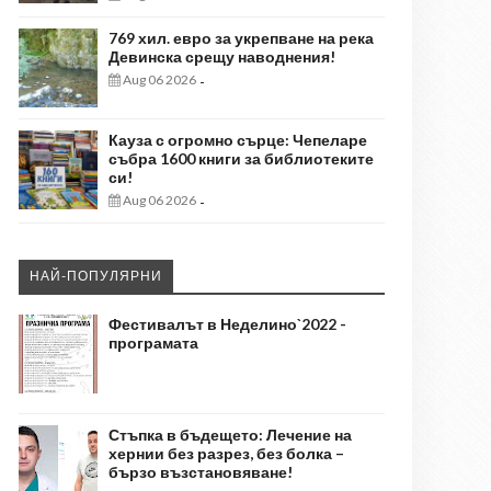
769 хил. евро за укрепване на река
Девинска срещу наводнения!
Aug 06 2026
-
Кауза с огромно сърце: Чепеларе
събра 1600 книги за библиотеките
си!
Aug 06 2026
-
НАЙ-ПОПУЛЯРНИ
Фестивалът в Неделино`2022 -
програмата
Стъпка в бъдещето: Лечение на
хернии без разрез, без болка –
бързо възстановяване!