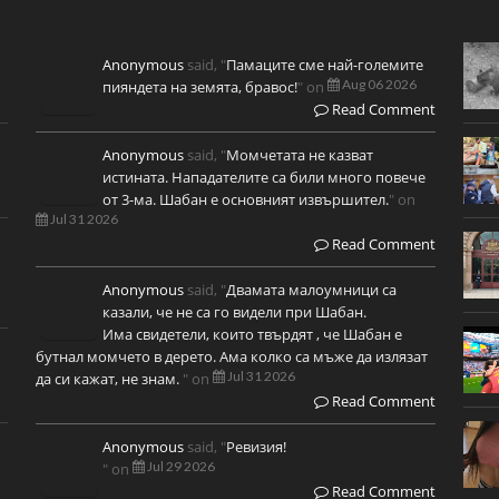
Anonymous
said, "
Памаците сме най-големите
Aug 06 2026
пияндета на земята, бравос!
" on
Read Comment
Anonymous
said, "
Момчетата не казват
истината. Нападателите са били много повече
от 3-ма. Шабан е основният извършител.
" on
Jul 31 2026
Read Comment
Anonymous
said, "
Двамата малоумници са
казали, че не са го видели при Шабан.
Има свидетели, които твърдят , че Шабан е
бутнал момчето в дерето. Ама колко са мъже да излязат
Jul 31 2026
да си кажат, не знам.
" on
Read Comment
Anonymous
said, "
Ревизия!
Jul 29 2026
" on
Read Comment