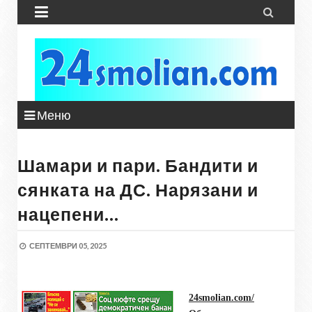


Меню
Шамари и пари. Бандити и
сянката на ДС. Нарязани и
нацепени…
СЕПТЕМВРИ 05, 2025
24smolian.com/