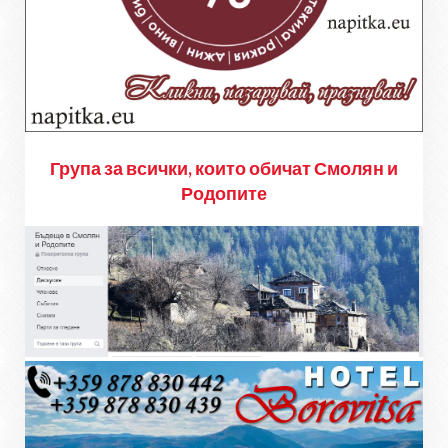
Група за всички, които обичат Смолян и
Родопите