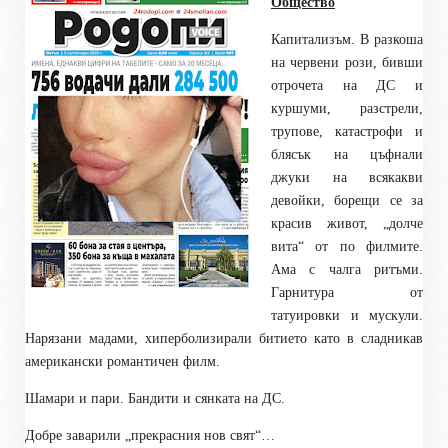
Общество
Капитализъм. В разкоша
на червени рози, бивши
отрочета на ДС и
куршуми, разстрели,
трупове, катастрофи и
блясък на цъфнали
джуки на всякакви
девойки, борещи се за
красив живот, „долче
вита“ от по филмите.
Ама с чалга ритъми.
Гарнитура от
татуировки и мускули.
Нарязани мадами, хиперболизирали битието като в сладникав
американски романтичен филм.
Шамари и пари. Бандити и сянката на ДС.
Добре заварили „прекрасния нов свят“…