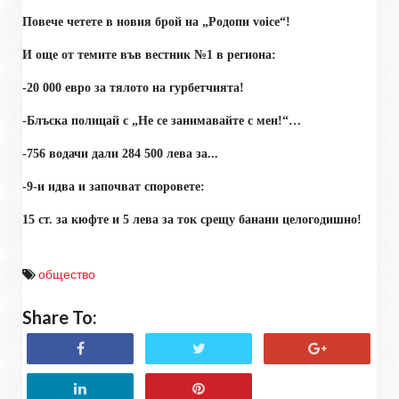
Повече четете в новия брой на „Родопи
voice
“!
И още от темите във вестник №1 в региона:
-20 000 евро за тялото на гурбетчията!
-Блъска полицай с „Не се занимавайте с мен!“…
-756 водачи дали 284 500 лева за...
-9-и идва и започват споровете:
15 ст. за кюфте и 5 лева за ток
срещу банани целогодишно!
общество
Share To: