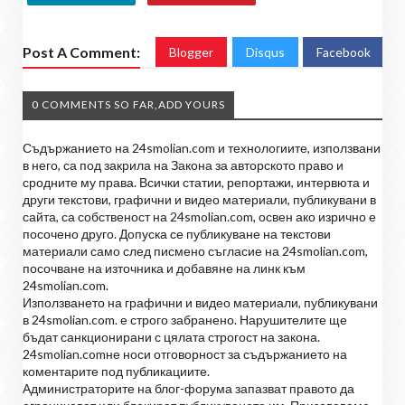
Post A Comment:
Blogger
Disqus
Facebook
0 COMMENTS SO FAR,ADD YOURS
Съдържанието на 24smolian.com и технологиите, използвани
в него, са под закрила на Закона за авторското право и
сродните му права. Всички статии, репортажи, интервюта и
други текстови, графични и видео материали, публикувани в
сайта, са собственост на 24smolian.com, освен ако изрично е
посочено друго. Допуска се публикуване на текстови
материали само след писмено съгласие на 24smolian.com,
посочване на източника и добавяне на линк към
24smolian.com.
Използването на графични и видео материали, публикувани
в 24smolian.com. е строго забранено. Нарушителите ще
бъдат санкционирани с цялата строгост на закона.
24smolian.comне носи отговорност за съдържанието на
коментарите под публикациите.
Администраторите на блог-форума запазват правото да