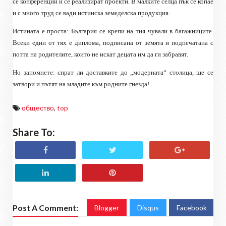
се конференции и се реализират проекти. В малките селца пък се копае
и с много труд се вади истинска земеделска продукция.
Истината е проста: България се крепи на тия чували в багажниците.
Всеки един от тях е диплома, подписана от земята и подпечатана с
потта на родителите, които не искат децата им да ги забравят.
Но запомнете: спрат ли доставките до „модерната“ столица, ще се
затвори и пътят на младите към родните гнезда!
общество
,
top
Share To:
Post A Comment:
Blogger
Disqus
Facebook