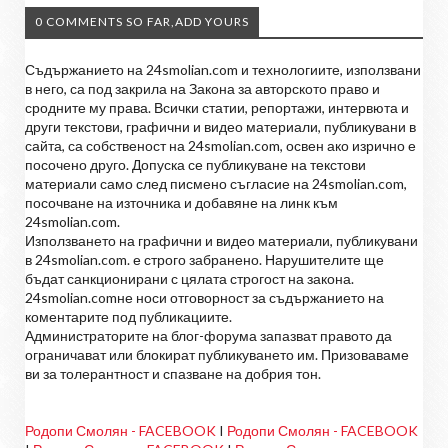
0 COMMENTS SO FAR,ADD YOURS
Съдържанието на 24smolian.com и технологиите, използвани
в него, са под закрила на Закона за авторското право и
сродните му права. Всички статии, репортажи, интервюта и
други текстови, графични и видео материали, публикувани в
сайта, са собственост на 24smolian.com, освен ако изрично е
посочено друго. Допуска се публикуване на текстови
материали само след писмено съгласие на 24smolian.com,
посочване на източника и добавяне на линк към
24smolian.com.
Използването на графични и видео материали, публикувани
в 24smolian.com. е строго забранено. Нарушителите ще
бъдат санкционирани с цялата строгост на закона.
24smolian.comне носи отговорност за съдържанието на
коментарите под публикациите.
Администраторите на блог-форума запазват правото да
ограничават или блокират публикуването им. Призоваваме
ви за толерантност и спазване на добрия тон.
Родопи Смолян - FACEBOOK
I
Родопи Смолян - FACEBOOK