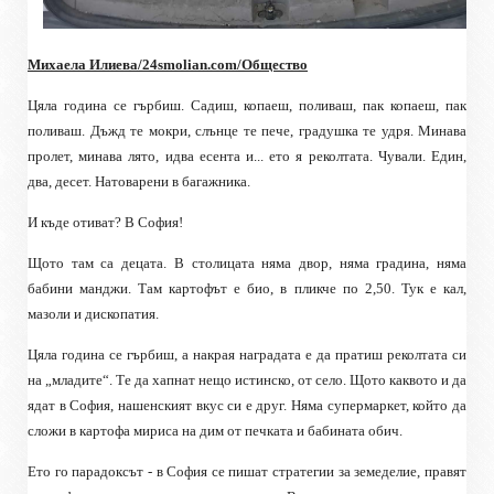
Михаела Илиева/24smolian.com/Общество
Цяла година се гърбиш. Садиш, копаеш, поливаш, пак копаеш, пак
поливаш. Дъжд те мокри, слънце те пече, градушка те удря. Минава
пролет, минава лято, идва есента и... ето я реколтата. Чували. Един,
два, десет. Натоварени в багажника.
И къде отиват? В София!
Щото там са децата. В столицата няма двор, няма градина, няма
бабини манджи. Там картофът е био, в пликче по 2,50. Тук е кал,
мазоли и дископатия.
Цяла година се гърбиш, а накрая наградата е да пратиш реколтата си
на „младите“. Те да хапнат нещо истинско, от село. Щото каквото и да
ядат в София, нашенският вкус си е друг. Няма супермаркет, който да
сложи в картофа мириса на дим от печката и бабината обич.
Ето го парадоксът - в София се пишат стратегии за земеделие, правят