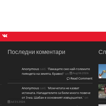
Последни коментари
Сл
Anonymous
said, "
Памаците сме най-големите
Aug 06 2026
пияндета на земята, бравос!
" on
Read Comment
Anonymous
said, "
Момчетата не казват
истината. Нападателите са били много повече
от 3-ма. Шабан е основният извършител.
" on
Jul 31 2026