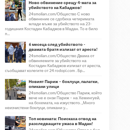
Ново обвинение срещу 4-мата за
убийството на Кабаджов!
24smolian.com/Общество С ново
обвинение се сдобиха четиримата
млади мъже за убийството на 23-
годишния Костадин Кабаджов в Мадан. То е било
п...
6 месеца след убийството -
двамата братя излизат от ареста!
24smolian.com/Общество Двама от
обвиняемите за убийството на
Костадин Кабаджов излизат от ареста,
съобщават колегите от 24 rodopi.com . Бр...
Новият Париж – боклуци, палатки,
опикани улици
24smolian.com/Общество Париж, който
вече не е онзи Париж – на Хемингуей,
на бохемата, на изкуството. „Много
неизчистени боклуци, опикани у...
Топ новината: Поискаха отвод на
разследващите ужаса в Мадан!
24smolian.com/Общество Отвод е бил