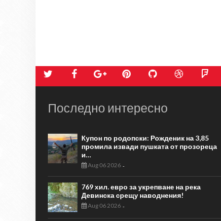
Последно интересно
Купон по родопски: Рожденик на 3,85
промила извади пушката от прозореца
и…
Aug 06 2026
-
769 хил. евро за укрепване на река
Девинска срещу наводнения!
Aug 06 2026
-