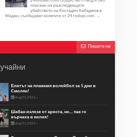
поискан на разследващите
убийството на Костадин Кабаджов в
Мадан, съобщават колегите от 24 rodopi.com . ...
Пишете ни
учайни
Елитът на плажния волейбол за 5 дни в
Смолян!
Aug 01 2026
-
Шабан излезе от ареста, но… пак го
върнаха в килия!
Aug 01 2026
-