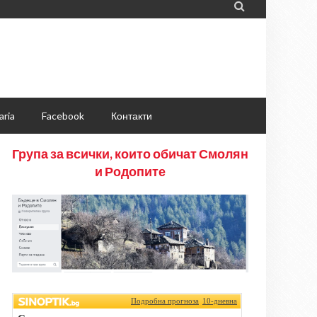

aria
Facebook
Контакти
Група за всички, които обичат Смолян
и Родопите