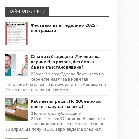
НАЙ-ПОПУЛЯРНИ
Фестивалът в Неделино`2022 -
програмата
Стъпка в бъдещето: Лечение на
хернии без разрез, без болка –
бързо възстановяване!
24smolian.com/Здраве Лечението на
херниите навлиза в нов етап –
операции без разрези на мускулите, с минимална
болка и възстановяване само з...
Кабинетът реши: По 100 евро за
всеки гласувал на вота!
(Не)платена публикация!
24smolian.com/Общество Всеки един
гласоподавател по време на вота на
19 април ще получи 100 евро, веднага след кат...