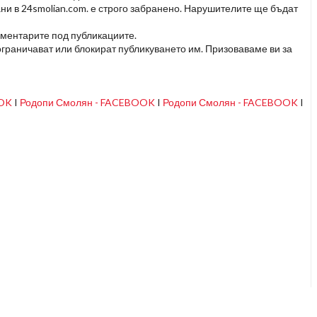
ни в 24smolian.com. е строго забранено. Нарушителите ще бъдат
оментарите под публикациите.
граничават или блокират публикуването им. Призоваваме ви за
OOK
I
Родопи Смолян - FACEBOOK
I
Родопи Смолян - FACEBOOK
I