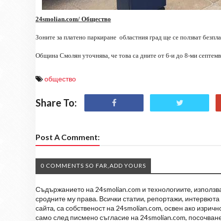
24smolian.com/ Общество
Зоните за платено паркиране
областния град ще се ползват безпл
Община Смолян уточнява, че това са дните от 6-и до 8-ми септем
общество
Share To:
Post A Comment:
0 COMMENTS SO FAR,ADD YOURS
Съдържанието на 24smolian.com и технологиите, използван
сродните му права. Всички статии, репортажи, интервюта 
сайта, са собственост на 24smolian.com, освен ако изрич
само след писмено съгласие на 24smolian.com, посочване