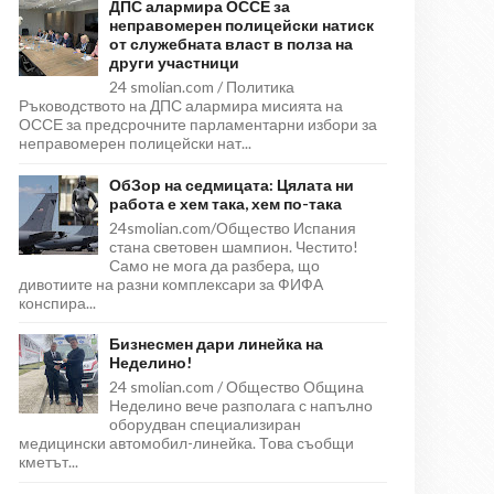
ДПС алармира ОССЕ за
неправомерен полицейски натиск
от служебната власт в полза на
други участници
24 smolian.com / Политика
Ръководството на ДПС алармира мисията на
ОССЕ за предсрочните парламентарни избори за
неправомерен полицейски нат...
ОбЗор на седмицата: Цялата ни
работа е хем така, хем по-така
24smolian.com/Общество Испания
стана световен шампион. Честито!
Само не мога да разбера, що
дивотиите на разни комплексари за ФИФА
конспира...
Бизнесмен дари линейка на
Неделино!
24 smolian.com / Общество Община
Неделино вече разполага с напълно
оборудван специализиран
медицински автомобил-линейка. Това съобщи
кметът...