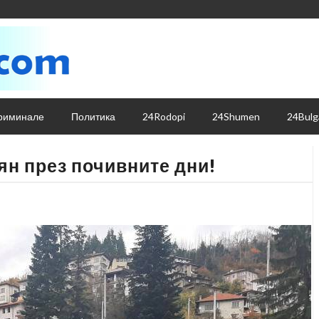
риминале
Политика
24Rodopi
24Shumen
24Bulg
ян през почивните дни!