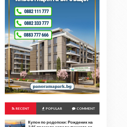
RECENT
POPULAR
COMMENT
Купон по родопски: Рожденик на
3,85 промила извади пушката от