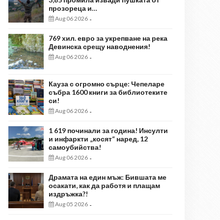
прозореца и…
Aug 06 2026
-
769 хил. евро за укрепване на река
Девинска срещу наводнения!
Aug 06 2026
-
Кауза с огромно сърце: Чепеларе
събра 1600 книги за библиотеките
си!
Aug 06 2026
-
1 619 починали за година! Инсулти
и инфаркти „косят“ наред, 12
самоубийства!
Aug 06 2026
-
Драмата на един мъж: Бившата ме
осакати, как да работя и плащам
издръжка?!
Aug 05 2026
-