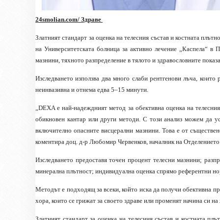
24smolian.com/ Здраве
Златният стандарт за оценка на телесния състав и костната плът
на Университетската болница за активно лечение
„
Каспела
“
в П
мазнини, тяхното разпределение в тялото и здравословните показ
Изследването използва два много слаби рентгенови лъча, които 
неинвазивна и отнема едва 5–15 минути.
„DEXA е най-надеждният метод за обективна оценка на телесния 
обикновен кантар или други методи. С този анализ можем да у
включително опасните висцерални мазнини. Това е от съществен
коментира доц. д-р Любомир Червенков, началник на Отделениет
Изследването предоставя точен процент телесни мазнини; разпре
минерална плътност; индивидуална оценка спрямо референтни но
Методът е подходящ за всеки, който иска да получи обективна пре
хора, които се грижат за своето здраве или променят начина си на
Златният стандарт за оценка на телесния състав и костната пл