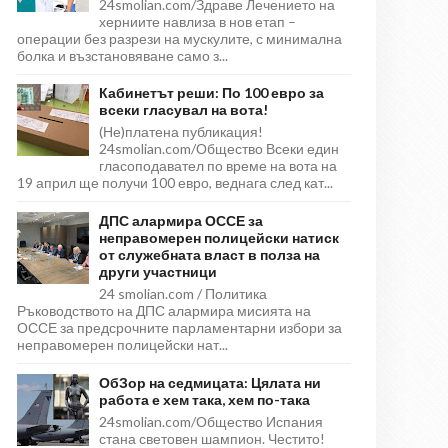
24smolian.com/Здраве Лечението на
херниите навлиза в нов етап –
операции без разрези на мускулите, с минимална
болка и възстановяване само з...
Кабинетът реши: По 100 евро за
всеки гласувал на вота!
(Не)платена публикация!
24smolian.com/Общество Всеки един
гласоподавател по време на вота на
19 април ще получи 100 евро, веднага след кат...
ДПС алармира ОССЕ за
неправомерен полицейски натиск
от служебната власт в полза на
други участници
24 smolian.com / Политика
Ръководството на ДПС алармира мисията на
ОССЕ за предсрочните парламентарни избори за
неправомерен полицейски нат...
ОбЗор на седмицата: Цялата ни
работа е хем така, хем по-така
24smolian.com/Общество Испания
стана световен шампион. Честито!