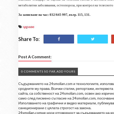
метаболитни заболявания, остеопороза, при контрол на телесното 
За записване на час: 032/645 997, вътр. 115, 131.
здраве
Share To:
Post A Comment:
0 COMMENTS SO FAR,ADD YOURS
Съдържанието на 24smolian.com и технологиите, използван
сродните му права. Всички статии, репортажи, интервюта 
сайта, са собственост на 24smolian.com, освен ако изрич
само след писмено съгласие на 24smolian.com, посочване
Използването на графични и видео материали, публикува
санкционирани с цялата строгост на закона.
24smolian.comне носи отговорност за съдържанието на к