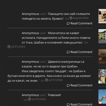
Anonymous
said, "
Памаците сме най-големите
Aug 06 2026
пияндета на земята, бравос!
" on
Read Comment
Anonymous
said, "
Момчетата не казват
истината. Нападателите са били много повече
от 3-ма. Шабан е основният извършител.
" on
Jul 31 2026
Read Comment
Anonymous
said, "
Двамата малоумници са
казали, че не са го видели при Шабан.
Има свидетели, които твърдят , че Шабан е
бутнал момчето в дерето. Ама колко са мъже да излязат
Jul 31 2026
да си кажат, не знам.
" on
Read Comment
Anonymous
said, "
Ревизия!
Jul 29 2026
" on
Read Comment