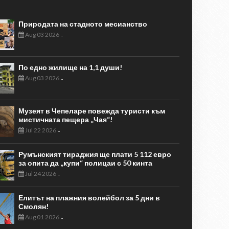
Природата на стадното месианство
Aug 03 2026
-
По едно жилище на 1,1 души!
Aug 03 2026
-
Музеят в Чепеларе повежда туристи към
мистичната пещера „Чая“!
Jul 22 2026
-
Румънският тираджия ще плати 5 112 евро
за опита да „купи“ полицаи с 50 кинта
Jul 24 2026
-
Елитът на плажния волейбол за 5 дни в
Смолян!
Aug 01 2026
-