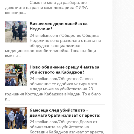
Само не мога да разбера, що
дивотиите на разни комплексари за ФИФА
конспира...
Бизнесмен дари линейка на
Неделино!
24 smolian.com / Общество Община
Неделино вече разполага с напълно
оборудван специализиран
медицински автомобил-линейка. Това съобщи
кметът...
Ново обвинение срещу 4-мата за
убийството на Кабаджов!
24smolian.com/Общество С ново
обвинение се сдобиха четиримата
млади мъже за убийството на 23-
годишния Костадин Кабаджов в Мадан. То е било
п...
6 месеца след убийството -
двамата братя излизат от ареста!
24smolian.com/Общество Двама от
обвиняемите за убийството на
Костадин Кабаджов излизат от ареста,