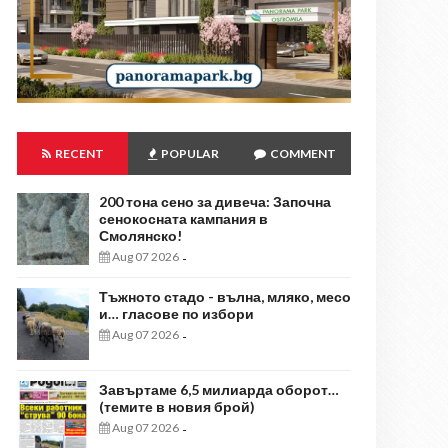
RECENT
POPULAR
COMMENT
200 тона сено за дивеча: Започна
сенокосната кампания в
Смолянско!
Aug 07 2026
-
Тъжното стадо - вълна, мляко, месо
и… гласове по избори
Aug 07 2026
-
Завъртаме 6,5 милиарда оборот…
(темите в новия брой)
Aug 07 2026
-