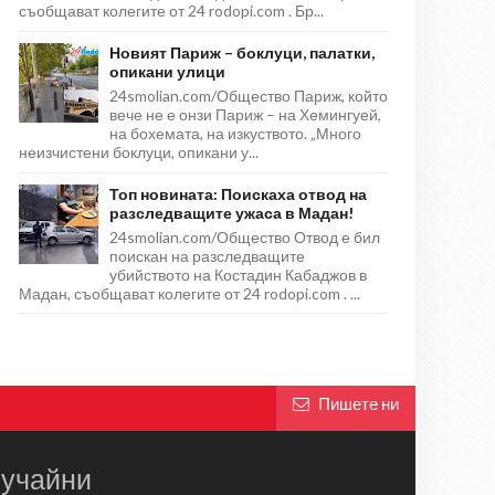
съобщават колегите от 24 rodopi.com . Бр...
Новият Париж – боклуци, палатки,
опикани улици
24smolian.com/Общество Париж, който
вече не е онзи Париж – на Хемингуей,
на бохемата, на изкуството. „Много
неизчистени боклуци, опикани у...
Топ новината: Поискаха отвод на
разследващите ужаса в Мадан!
24smolian.com/Общество Отвод е бил
поискан на разследващите
убийството на Костадин Кабаджов в
Мадан, съобщават колегите от 24 rodopi.com . ...
Пишете ни
учайни