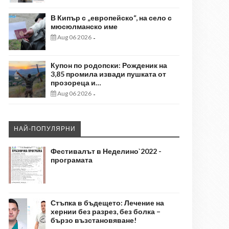
В Кипър с „европейско“, на село с
мюсюлманско име
Aug 06 2026
-
Купон по родопски: Рожденик на
3,85 промила извади пушката от
прозореца и…
Aug 06 2026
-
НАЙ-ПОПУЛЯРНИ
Фестивалът в Неделино`2022 -
програмата
Стъпка в бъдещето: Лечение на
хернии без разрез, без болка –
бързо възстановяване!