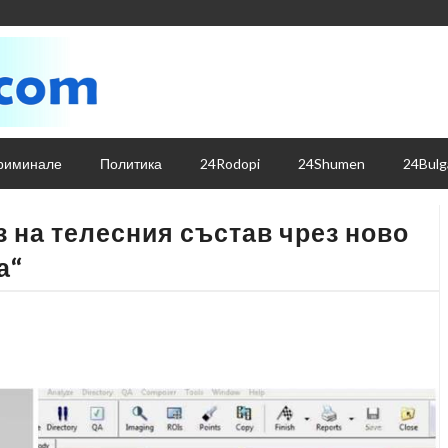
риминале
Политика
24Rodopi
24Shumen
24Bulg
з на телесния състав чрез ново
а“