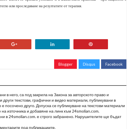
тегло или проследяване на резултатите от терапия.
Blogger
Disqus
Facebook
и в него, са под закрила на Закона за авторското право и
и други текстови, графични и видео материали, публикувани в
но е посочено друго. Допуска се публикуване на текстови материали
 на източника и добавяне на линк към 24smolian.com.
ни в 24smolian.com. е строго забранено. Нарушителите ще бъдат
оментарите под публикациите.