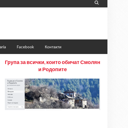

aria
Facebook
Контакти
Група за всички, които обичат Смолян
и Родопите