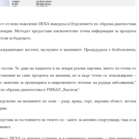
ност от ново поколение DEXА въведоха в Отделението по образна диагностика
ловдив. Методът предоставя изключително точна информация за процента
атели за бъдещето.
разграничават костите, мускулите и мазнините. Процедурата е безболезнена,
състав. То дава на пациента и на лекаря реална картина, много по-точна от
становим не само процента на мазнини, но и къде точно са локализирани –
о значение за превенцията и навременното лечение на редица заболявания,“
о по образна диагностика в УМБАЛ
„
Каспела
“
.
деление на мазнините по зони – ръце, крака, торс, коремна област; костна
рми.
дстава за състоянието на тялото си – както за активно спортуващи, така и за
 живот.
ътност DEXA се прилага успешно и в клиничната практика – при пациенти с