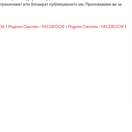
граничават или блокират публикуването им. Призоваваме ви за
OOK
I
Родопи Смолян - FACEBOOK
I
Родопи Смолян - FACEBOOK
I