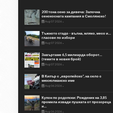
200 тона сено за дивеча: Започна
сенокосната кампания в Смолянско!
Aug 07 2026
-
Тъжното стадо - вълна, мляко, месо и…
гласове по избори
Aug 07 2026
-
Завъртаме 6,5 милиарда оборот…
(темите в новия брой)
Aug 07 2026
-
В Кипър с „европейско“, на село с
мюсюлманско име
Aug 06 2026
-
Купон по родопски: Рожденик на 3,85
промила извади пушката от прозореца
и…
Aug 06 2026
-