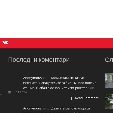
Последни коментари
Сл
Anonymous
said, "
Момчетата не казват
истината. Нападателите са били много повече
от 3-ма. Шабан е основният извършител.
" on
Jul 31 2026
Read Comment
Anonymous
said, "
Двамата малоумници са