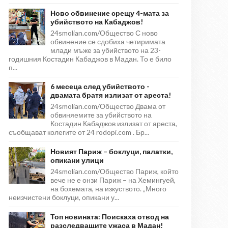
Ново обвинение срещу 4-мата за
убийството на Кабаджов!
24smolian.com/Общество С ново
обвинение се сдобиха четиримата
млади мъже за убийството на 23-
годишния Костадин Кабаджов в Мадан. То е било
п...
6 месеца след убийството -
двамата братя излизат от ареста!
24smolian.com/Общество Двама от
обвиняемите за убийството на
Костадин Кабаджов излизат от ареста,
съобщават колегите от 24 rodopi.com . Бр...
Новият Париж – боклуци, палатки,
опикани улици
24smolian.com/Общество Париж, който
вече не е онзи Париж – на Хемингуей,
на бохемата, на изкуството. „Много
неизчистени боклуци, опикани у...
Топ новината: Поискаха отвод на
разследващите ужаса в Мадан!