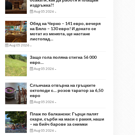
издръжка?!
Aug 05 2026
-
Обяд на Черно – 141 евро, вечеря
на Бяло – 130 евро! И докато се
мотат из менюта, ще настане
листопад…
Aug 05 2026
-
Защо гола поляна стигна 56 000
евро…
Aug 05 2026
-
Слънчака отвърна на гръцките
октоподи с… розов таратор за 6,50
евро
Aug 05 2026
-
Плаж по балкански: Гърци палят
скари, сърби на маси с ракия, наши
– на бийч барове за снимки
Aug 05 2026
-