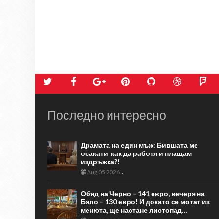
Последно интересно
Драмата на един мъж: Бившата ме
осакати, как да работя и плащам
издръжка?!
Aug 05 2026
-
Обяд на Черно – 141 евро, вечеря на
Бяло – 130 евро! И докато се мотат из
менюта, ще настане листопад…