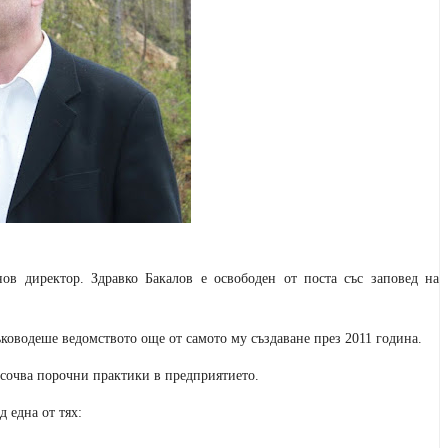
 директор. Здравко Бакалов е освободен от поста със заповед на
ъководеше ведомството още от самото му създаване през 2011 година.
сочва порочни практики в предприятието.
д една от тях: