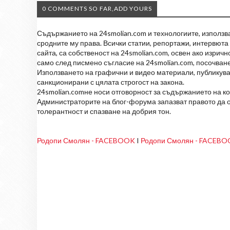
0 COMMENTS SO FAR,ADD YOURS
Съдържанието на 24smolian.com и технологиите, използван
сродните му права. Всички статии, репортажи, интервюта 
сайта, са собственост на 24smolian.com, освен ако изрич
само след писмено съгласие на 24smolian.com, посочване
Използването на графични и видео материали, публикува
санкционирани с цялата строгост на закона.
24smolian.comне носи отговорност за съдържанието на к
Администраторите на блог-форума запазват правото да о
толерантност и спазване на добрия тон.
Родопи Смолян - FACEBOOK
I
Родопи Смолян - FACEB