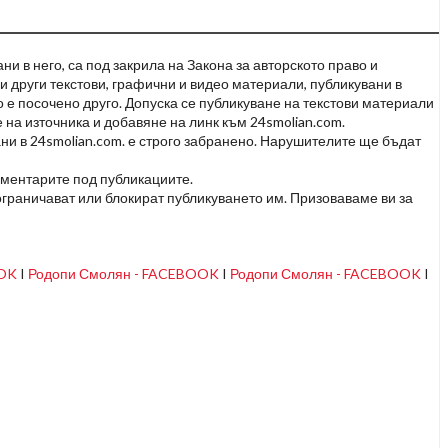
и в него, са под закрила на Закона за авторското право и
и други текстови, графични и видео материали, публикувани в
но е посочено друго. Допуска се публикуване на текстови материали
 на източника и добавяне на линк към 24smolian.com.
ни в 24smolian.com. е строго забранено. Нарушителите ще бъдат
оментарите под публикациите.
граничават или блокират публикуването им. Призоваваме ви за
OOK
I
Родопи Смолян - FACEBOOK
I
Родопи Смолян - FACEBOOK
I