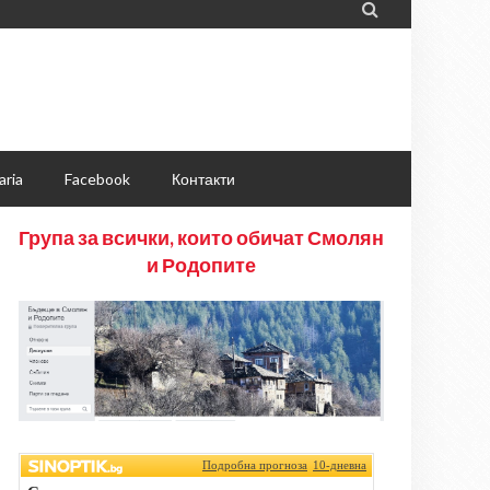

aria
Facebook
Контакти
Група за всички, които обичат Смолян
и Родопите