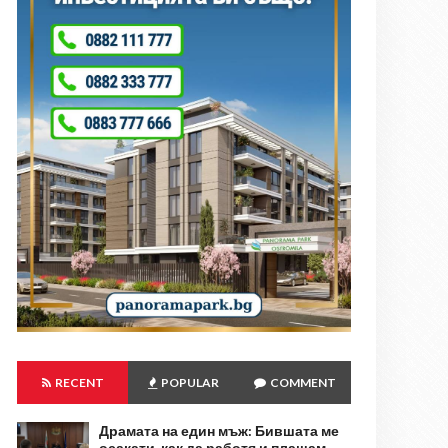
RECENT
POPULAR
COMMENT
Драмата на един мъж: Бившата ме
осакати, как да работя и плащам