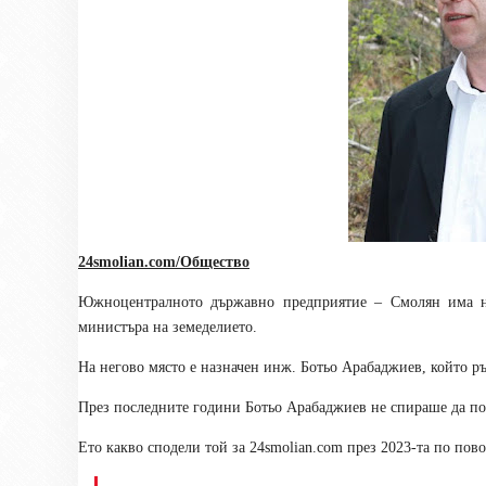
24smolian.com/Общество
Южноцентралното държавно предприятие – Смолян има нов
министъра на земеделието.
На негово място е назначен инж. Ботьо Арабаджиев, който р
През последните години Ботьо Арабаджиев не спираше да по
Ето какво сподели той за 24
smolian.com
през 2023-та по пово