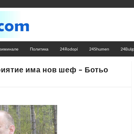
риминале
Политика
24Rodopi
24Shumen
24Bulg
риятие има нов шеф – Ботьо