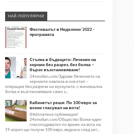
НАЙ-ПОПУЛЯРНИ
Фестивалът в Неделино`2022 -
програмата
Стъпка в бъдещето: Лечение на
хернии без разрез, без болка –
бързо възстановяване!
24smolian.com/Здраве Лечението на
херниите навлиза в нов етап –
операции без разрези на мускулите, с минимална
болка и възстановяване само з...
Кабинетът реши: По 100 евро за
всеки гласувал на вота!
(Не)платена публикация!
24smolian.com/Общество Всеки един
гласоподавател по време на вота на
19 април ще получи 100 евро, веднага след кат...