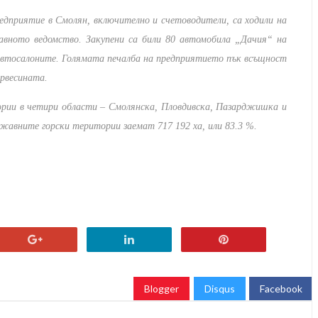
приятие в Смолян, включително и счетоводители, са ходили на
авното ведомство. Закупени са били 80 автомобила „Дачия“ на
в автосалоните. Голямата печалба на предприятието пък всъщност
ървесината.
ии в четири области – Смолянска, Пловдивска, Пазарджишка и
жавните горски територии заемат 717 192 ха, или 83.3 %.
Blogger
Disqus
Facebook