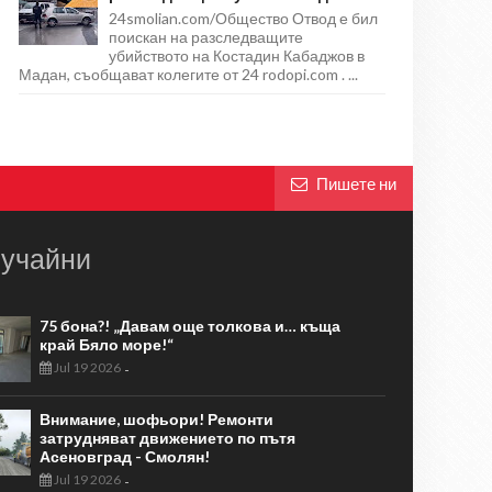
24smolian.com/Общество Отвод е бил
поискан на разследващите
убийството на Костадин Кабаджов в
Мадан, съобщават колегите от 24 rodopi.com . ...
Пишете ни
учайни
75 бона?! „Давам още толкова и… къща
край Бяло море!“
Jul 19 2026
-
Внимание, шофьори! Ремонти
затрудняват движението по пътя
Асеновград - Смолян!
Jul 19 2026
-