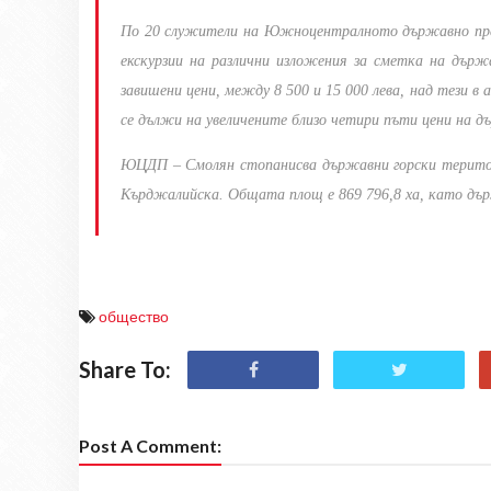
По 20 служители на Южноцентралното държавно пред
екскурзии на различни изложения за сметка на държ
завишени цени, между 8 500 и 15 000 лева, над тези 
се дължи на увеличените близо четири пъти цени на д
ЮЦДП – Смолян стопанисва държавни горски територ
Кърджалийска. Общата площ е 869 796,8 ха, като дър
общество
Share To:
Post A Comment: