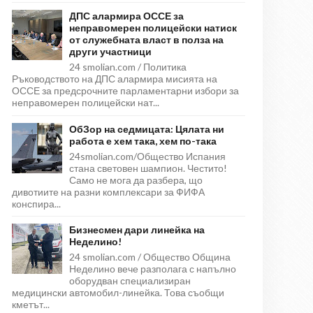
ДПС алармира ОССЕ за
неправомерен полицейски натиск
от служебната власт в полза на
други участници
24 smolian.com / Политика
Ръководството на ДПС алармира мисията на
ОССЕ за предсрочните парламентарни избори за
неправомерен полицейски нат...
ОбЗор на седмицата: Цялата ни
работа е хем така, хем по-така
24smolian.com/Общество Испания
стана световен шампион. Честито!
Само не мога да разбера, що
дивотиите на разни комплексари за ФИФА
конспира...
Бизнесмен дари линейка на
Неделино!
24 smolian.com / Общество Община
Неделино вече разполага с напълно
оборудван специализиран
медицински автомобил-линейка. Това съобщи
кметът...