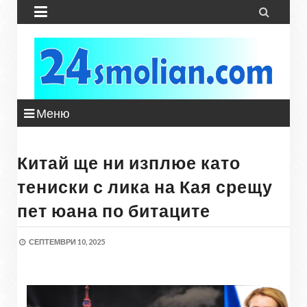


Меню
Китай ще ни изплюе като
тениски с лика на Кая срещу
пет юана по битаците
СЕПТЕМВРИ 10, 2025