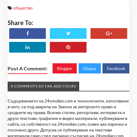
общество
Share To:
Post A Comment:
Blogger
Disqus
Facebook
0 COMMENTS SO FAR,ADD YOURS
Съдържанието на 24smolian.com и технологиите, използвани
в него, са под закрила на Закона за авторското право и
сродните му права. Всички статии, репортажи, интервюта и
други текстови, графични и видео материали, публикувани в
сайта, са собственост на 24smolian.com, освен ако изрично е
посочено друго. Допуска се публикуване на текстови
материали само след писмено съгласие на 24smolian.com,