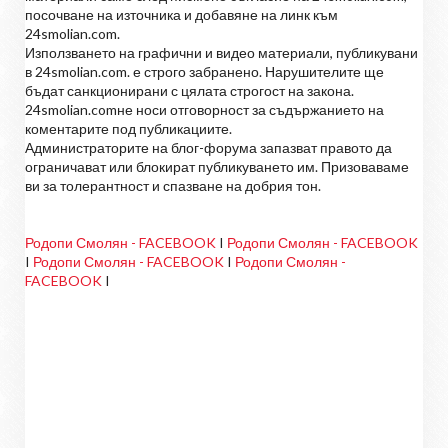
посочване на източника и добавяне на линк към
24smolian.com.
Използването на графични и видео материали, публикувани
в 24smolian.com. е строго забранено. Нарушителите ще
бъдат санкционирани с цялата строгост на закона.
24smolian.comне носи отговорност за съдържанието на
коментарите под публикациите.
Администраторите на блог-форума запазват правото да
ограничават или блокират публикуването им. Призоваваме
ви за толерантност и спазване на добрия тон.
Родопи Смолян - FACEBOOK
I
Родопи Смолян - FACEBOOK
I
Родопи Смолян - FACEBOOK
I
Родопи Смолян -
FACEBOOK
I