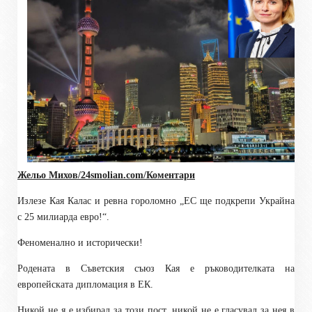
Жельо Михов/
24smolian.com
/Коментари
Излезе Кая Калас и ревна гороломно „ЕС ще подкрепи Украйна
с 25 милиарда евро!“.
Феноменално и исторически!
Родената в Съветския съюз Кая е ръководителката на
европейската дипломация в ЕК.
Никой не я е избирал за този пост, никой не е гласувал за нея в