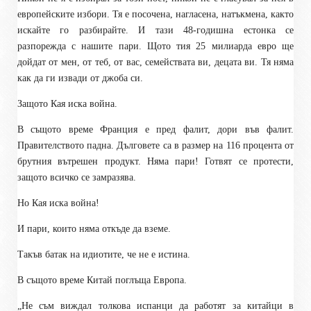
европейските избори. Тя е посочена, нагласена, натъкмена, както
искайте го разбирайте. И тази 48-годишна естонка се
разпорежда с нашите пари. Щото тия 25 милиарда евро ще
дойдат от мен, от теб, от вас, семействата ви, децата ви. Тя няма
как да ги извади от джоба си.
Защото Кая иска война.
В същото време Франция е пред фалит, дори във фалит.
Правителството падна. Дълговете са в размер на 116 процента от
брутния вътрешен продукт. Няма пари! Готвят се протести,
защото всичко се замразява.
Но Кая иска война!
И пари, които няма откъде да вземе.
Такъв батак на идиотите, че не е истина.
В същото време Китай поглъща Европа.
„Не съм виждал толкова испанци да работят за китайци в