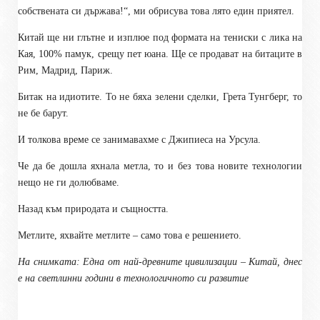
собствената си държава!“, ми обрисува това лято един приятел.
Китай ще ни глътне и изплюе под формата на тениски с лика на
Кая, 100% памук, срещу пет юана. Ще се продават на битаците в
Рим, Мадрид, Париж.
Битак на идиотите. То не бяха зелени сделки, Грета Тунгберг, то
не бе барут.
И толкова време се занимавахме с Джипиеса на Урсула.
Че да бе дошла яхнала метла, то и без това новите технологии
нещо не ги долюбваме.
Назад към природата и същността.
Метлите, яхвайте метлите – само това е решението.
На снимката: Една от най-древните цивилизации – Китай, днес
е на светлинни години в технологичното си развитие