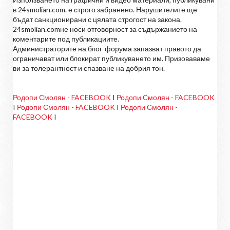
в 24smolian.com. е строго забранено. Нарушителите ще
бъдат санкционирани с цялата строгост на закона.
24smolian.comне носи отговорност за съдържанието на
коментарите под публикациите.
Администраторите на блог-форума запазват правото да
ограничават или блокират публикуването им. Призоваваме
ви за толерантност и спазване на добрия тон.
Родопи Смолян - FACEBOOK
I
Родопи Смолян - FACEBOOK
I
Родопи Смолян - FACEBOOK
I
Родопи Смолян -
FACEBOOK
I