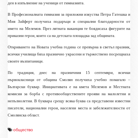
ден в изпълнение на ученици от гимназията.
В Професионалната гимназия за приложни изкуства Петра Гатешка и
Мия Зайферт получиха подаръци и специални благодарности от
името на Мелемов. През лятната ваканция те боядисаха фигурите на
приказни герои, които са на детската площадка зад общината.
Откриването на Новата учебна година се превърна в светъл празник,
всички училища бяха празнично украсени и тържествено посрещнаха
своите възпитаници.
По традиция, днес на празничния 15 септември, всички
първокласници от община Смолян получиха учебно помагало –
Български буквар. Инициативата е на кмета Мелемов и Местната
комисия за борба с противообществените прояви на малолетни и
непълнолетни. В буквара срещу всяка буква са представени известни
писатели, национални герои, населени места и забележителности от
Смолянска област.
общество