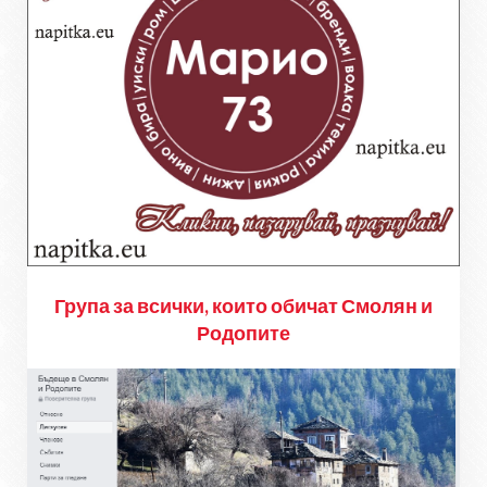
Група за всички, които обичат Смолян и
Родопите