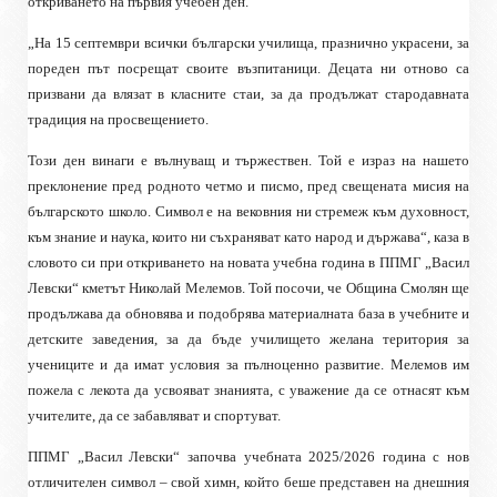
откриването на първия учебен ден.
„На 15 септември всички български училища, празнично украсени, за
пореден път посрещат своите възпитаници. Децата ни отново са
призвани да влязат в класните стаи, за да продължат стародавната
традиция на просвещението.
Този ден винаги е вълнуващ и тържествен. Той е израз на нашето
преклонение пред родното четмо и писмо, пред свещената мисия на
българското школо. Символ е на вековния ни стремеж към духовност,
към знание и наука, които ни съхраняват като народ и държава“, каза в
словото си при откриването на новата учебна година в ППМГ „Васил
Левски“ кметът Николай Мелемов. Той посочи, че Община Смолян ще
продължава да обновява и подобрява материалната база в учебните и
детските заведения, за да бъде училището желана територия за
учениците и да имат условия за пълноценно развитие. Мелемов им
пожела с лекота да усвояват знанията, с уважение да се отнасят към
учителите, да се забавляват и спортуват.
ППМГ „Васил Левски“ започва учебната 2025/2026 година с нов
отличителен символ – свой химн, който беше представен на днешния