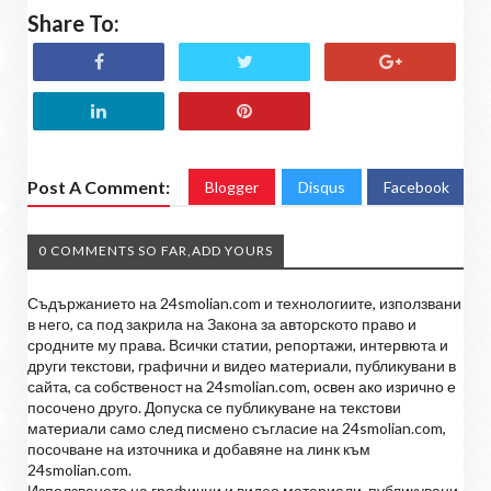
Share To:
Post A Comment:
Blogger
Disqus
Facebook
0 COMMENTS SO FAR,ADD YOURS
Съдържанието на 24smolian.com и технологиите, използвани
в него, са под закрила на Закона за авторското право и
сродните му права. Всички статии, репортажи, интервюта и
други текстови, графични и видео материали, публикувани в
сайта, са собственост на 24smolian.com, освен ако изрично е
посочено друго. Допуска се публикуване на текстови
материали само след писмено съгласие на 24smolian.com,
посочване на източника и добавяне на линк към
24smolian.com.
Използването на графични и видео материали, публикувани