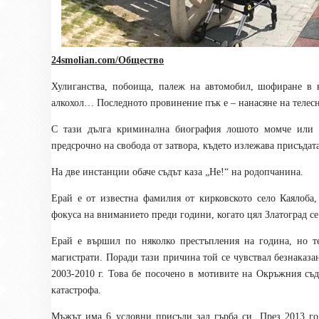
24smolian.com/Общество
Хулиганства, побоища, палеж на автомобил, шофиране в н
алкохол… Последното провинение пък е – нанасяне на телес
С тази дълга криминална биография лошото момче или н
предсрочно на свобода от затвора, където излежава присъдата
На две инстанции обаче съдът каза „Не!“ на родопчанина.
Ерай е от известна фамилия от кирковското село Каялоба,
фокуса на вниманието преди години, когато цял Златоград се
Ерай е вършил по няколко престъпления на година, но т
магистрати. Поради тази причина той се чувствал безнаказан
2003-2010 г. Това бе посочено в мотивите на Окръжния съ
катастрофа.
Мъжът има 6 условни присъди зад гърба си. През 2013 го