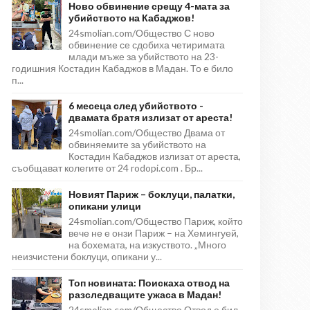
Ново обвинение срещу 4-мата за
убийството на Кабаджов!
24smolian.com/Общество С ново
обвинение се сдобиха четиримата
млади мъже за убийството на 23-
годишния Костадин Кабаджов в Мадан. То е било
п...
6 месеца след убийството -
двамата братя излизат от ареста!
24smolian.com/Общество Двама от
обвиняемите за убийството на
Костадин Кабаджов излизат от ареста,
съобщават колегите от 24 rodopi.com . Бр...
Новият Париж – боклуци, палатки,
опикани улици
24smolian.com/Общество Париж, който
вече не е онзи Париж – на Хемингуей,
на бохемата, на изкуството. „Много
неизчистени боклуци, опикани у...
Топ новината: Поискаха отвод на
разследващите ужаса в Мадан!
24smolian.com/Общество Отвод е бил