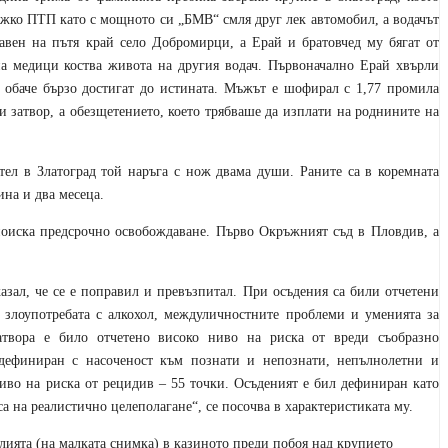
ежко ПТП като с мощното си „БМВ“ смля друг лек автомобил, а водачът
авен на пътя край село Добромирци, а Ерай и братовчед му бягат от
на медици коства живота на другия водач. Първоначално Ерай хвърли
е обаче бързо достигат до истината. Мъжът е шофирал с 1,77 промила
 затвор, а обезщетението, което трябваше да изплати на роднините на
тел в Златоград той наръга с нож двама души. Раните са в коремната
ина и два месеца.
поиска предсрочно освобождаване. Първо Окръжният съд в Пловдив, а
азал, че се е поправил и превъзпитал. При осъдения са били отчетени
злоупотребата с алкохол, междуличностните проблеми и уменията за
твора е било отчетено високо ниво на риска от вреди съобразно
 дефиниран с насоченост към познати и непознати, непълнолетни и
иво на риска от рецидив – 55 точки. Осъденият е бил дефиниран като
а на реалистично целеполагане“, се посочва в характеристиката му.
лията (на малката снимка) в казиното преди побоя над крупието