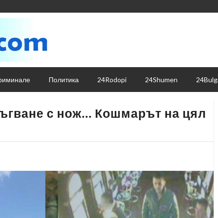
риминале
Политика
24Rodopi
24Shumen
24Bulg
ръгване с нож… Кошмарът на цял