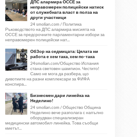
ДПС алармира ОССЕ за
неправомерен полицейски натиск
от служебната власт в полза на
други участници
24 smolian.com / Политика
Ръководството на ДПС алармира мисията на
ОССЕ за предсрочните парламентарни избори за
неправомерен полицейски нат...
ОбЗор на седмицата: Цялата ни
работа е хем така, хем по-така
24smolian.com/Общество Испания
стана световен шампион. Честито!
Само не мога да разбера, що
дивотиите на разни комплексари за ФИФА
конспира...
Бизнесмен дари линейка на
Неделино!
24 smolian.com / Общество Община
Неделино вече разполага с напълно
оборудван специализиран
медицински автомобил-линейка. Това съобщи
кметът...