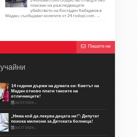
поискан на разследващите
убийството на Костадин Кабаджов в
Мадан, съобщават колегите от 24 rodopi.com . ...
Пишете ни
учайни
14 години държи на думата си: Кметът на
Мадан отново плати таксите на
отличниците!
Jul 29 2026
-
„Няма кой да лекува децата ни!“: Депутат
поиска милиони за Детската болница!
Jul 27 2026
-