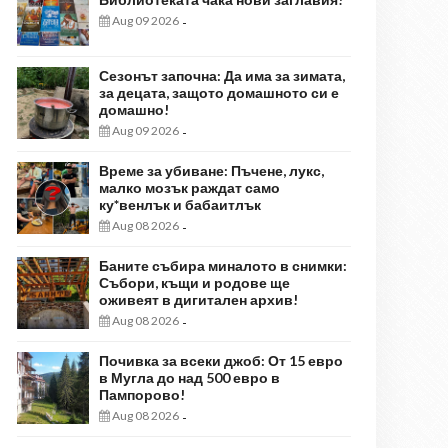
Aug 09 2026
-
Сезонът започна: Да има за зимата,
за децата, защото домашното си е
домашно!
Aug 09 2026
-
Време за убиване: Пъчене, лукс,
малко мозък раждат само
ку*венлък и бабаитлък
Aug 08 2026
-
Баните събира миналото в снимки:
Събори, къщи и родове ще
оживеят в дигитален архив!
Aug 08 2026
-
Почивка за всеки джоб: От 15 евро
в Мугла до над 500 евро в
Пампорово!
Aug 08 2026
-