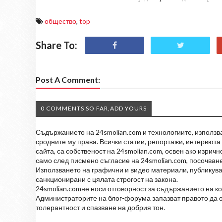
общество
,
top
Share To:
Post A Comment:
0 COMMENTS SO FAR,ADD YOURS
Съдържанието на 24smolian.com и технологиите, използван
сродните му права. Всички статии, репортажи, интервюта 
сайта, са собственост на 24smolian.com, освен ако изрич
само след писмено съгласие на 24smolian.com, посочване
Използването на графични и видео материали, публикува
санкционирани с цялата строгост на закона.
24smolian.comне носи отговорност за съдържанието на к
Администраторите на блог-форума запазват правото да о
толерантност и спазване на добрия тон.