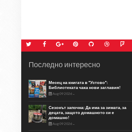
Последно интересно
Месец на книгата в "Устово":
Библиотеката чака нови заглавия!
Aug 09 2026
-
Сезонът започна: Да има за зимата, за
децата, защото домашното си е
домашно!
Aug 09 2026
-