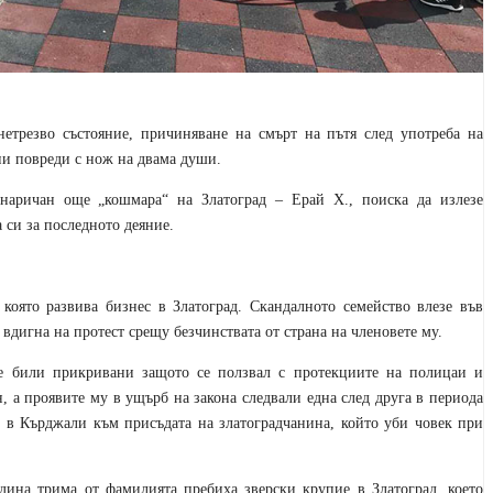
етрезво състояние, причиняване на смърт на пътя след употреба на
ни повреди с нож на двама души.
аричан още „кошмара“ на Златоград – Ерай Х., поиска да излезе
 си за последното деяние.
 която развива бизнес в Златоград. Скандалното семейство влезе във
 вдигна на протест срещу безчинствата от страна на членовете му.
е били прикривани защото се ползвал с протекциите на полицаи и
, а проявите му в ущърб на закона следвали една след друга в периода
д в Кърджали към присъдата на златоградчанина, който уби човек при
дина трима от фамилията пребиха зверски крупие в Златоград, което