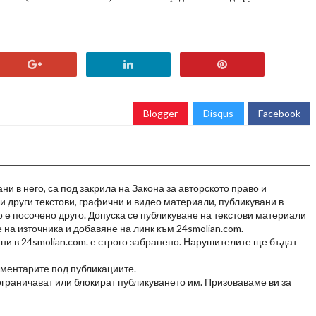
Blogger
Disqus
Facebook
и в него, са под закрила на Закона за авторското право и
и други текстови, графични и видео материали, публикувани в
но е посочено друго. Допуска се публикуване на текстови материали
 на източника и добавяне на линк към 24smolian.com.
ни в 24smolian.com. е строго забранено. Нарушителите ще бъдат
оментарите под публикациите.
граничават или блокират публикуването им. Призоваваме ви за