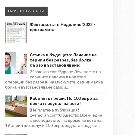
НАЙ-ПОПУЛЯРНИ
Фестивалът в Неделино`2022 -
програмата
Стъпка в бъдещето: Лечение на
хернии без разрез, без болка –
бързо възстановяване!
24smolian.com/Здраве Лечението на
херниите навлиза в нов етап –
операции без разрези на мускулите, с минимална
болка и възстановяване само з...
Кабинетът реши: По 100 евро за
всеки гласувал на вота!
(Не)платена публикация!
24smolian.com/Общество Всеки един
гласоподавател по време на вота на
19 април ще получи 100 евро, веднага след кат...