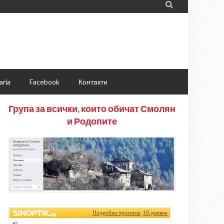

aria
Facebook
Контакти
Група за всички, които обичат Смолян
и Родопите