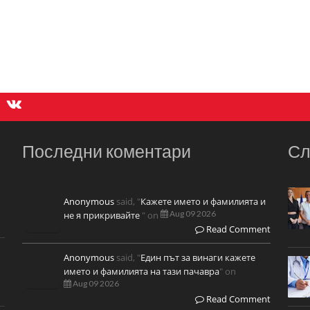
Последни коментари
Сл
Anonymous
said, "
Кажете името и фамилията и
Aug 09 2026
не я прикривайте
" on
Read Comment
Anonymous
said, "
Един път за винаги кажете
името и фамилията на тази пачавра
" on
Aug 09 2026
Read Comment