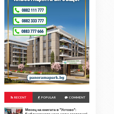
RECENT
POPULAR
COMMENT
Месец на книгата в "Устово":
Библиотеката чака нови заглавия!