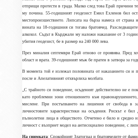
отприщи протести в града. Малко след това Ерай причини т
му почина. 55-годишният геодезист Емил Ехленов бил ост
местопроизшествието. Липсата на бърза намеса от страна 
вината на 18-годишния си тогава братовчед. Разследващит
алкохол. Съдът в Кърджали му наложи наказание от 3 години
убития геодезист, бе в размер на 240 000 лева.
През миналия септември Ерай отново се проявява. Пред хо
област и врата. 39-годишният мъж бе пратен в затвора за год
В момента той е излежал половината от наказанието си и 
после и Апелативният отхвърлиха молбата.
„С трайното си поведение, осъденият действително не е пок
като проблемни зони отношението към правонарушението, 
мислене. При постъпването на лишения от свобода в за
личностовите характеристики на осъдения. Рискът е бил
пълнолетни лица в обществото. Отчетено е било и средно н
личност с възприет модел на антисоциално поведение, с липс
На снимката
: Спокойният Златоград и братовчедите от фами