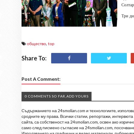
Солтар
Три дн
общество
,
top
Share To:
Post A Comment:
0 COMMENTS SO FAR,ADD YOURS
Съдържанието на 24smolian.com и технологиите, използван
сродните му права. Всички статии, репортажи, интервюта 
сайта, са собственост на 24smolian.com, освен ако изрич
само след писмено съгласие на 24smolian.com, посочване
Използването на графични и видео материали, публикува