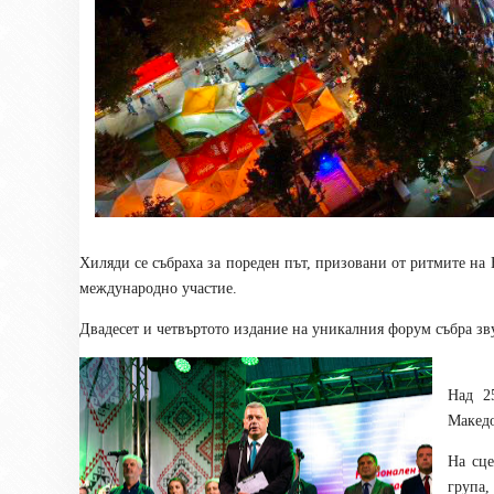
Хиляди се събраха за пореден път, призовани от ритмите на
международно участие
.
Двадесет и четвъртото издание на уникалния форум събра зву
Над 2
Македо
На сце
група