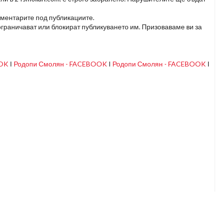
оментарите под публикациите.
граничават или блокират публикуването им. Призоваваме ви за
OOK
I
Родопи Смолян - FACEBOOK
I
Родопи Смолян - FACEBOOK
I