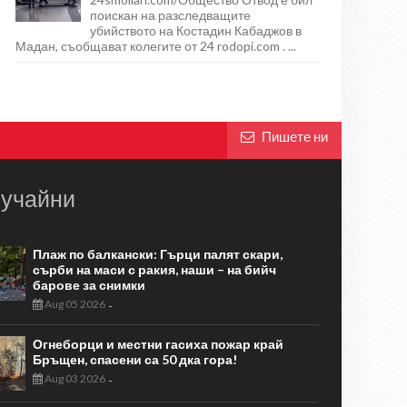
поискан на разследващите
убийството на Костадин Кабаджов в
Мадан, съобщават колегите от 24 rodopi.com . ...
Пишете ни
учайни
Плаж по балкански: Гърци палят скари,
сърби на маси с ракия, наши – на бийч
барове за снимки
Aug 05 2026
-
Огнеборци и местни гасиха пожар край
Бръщен, спасени са 50 дка гора!
Aug 03 2026
-