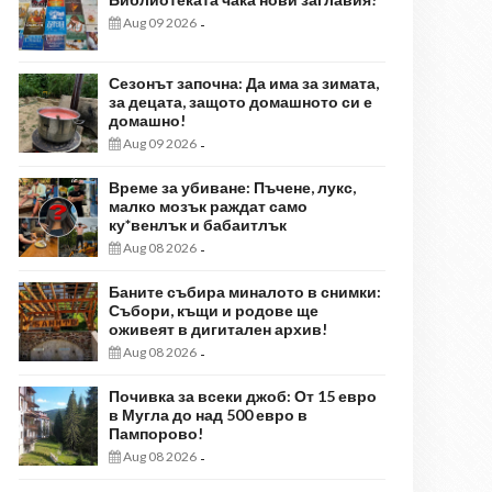
Aug 09 2026
-
Сезонът започна: Да има за зимата,
за децата, защото домашното си е
домашно!
Aug 09 2026
-
Време за убиване: Пъчене, лукс,
малко мозък раждат само
ку*венлък и бабаитлък
Aug 08 2026
-
Баните събира миналото в снимки:
Събори, къщи и родове ще
оживеят в дигитален архив!
Aug 08 2026
-
Почивка за всеки джоб: От 15 евро
в Мугла до над 500 евро в
Пампорово!
Aug 08 2026
-