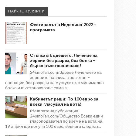
НАЙ-ПОПУЛЯРНИ
Фестивалът в Неделино`2022 -
програмата
Стъпка в бъдещето: Лечение на
хернии без разрез, без болка –
бързо възстановяване!
24smolian.com/Здраве Лечението на
херниите навлиза в нов етап –
операции без разрези на мускулите, с минимална
болка и възстановяване само з...
Кабинетът реши: По 100 евро за
всеки гласувал на вота!
(Не)платена публикация!
24smolian.com/Общество Всеки един
гласоподавател по време на вота на
19 април ще получи 100 евро, веднага след кат...