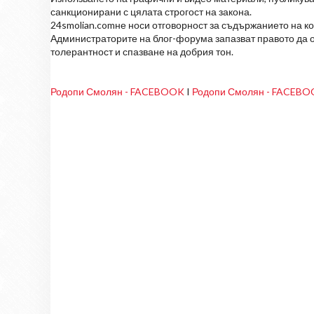
санкционирани с цялата строгост на закона.
24smolian.comне носи отговорност за съдържанието на к
Администраторите на блог-форума запазват правото да о
толерантност и спазване на добрия тон.
Родопи Смолян - FACEBOOK
I
Родопи Смолян - FACEB