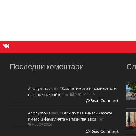
Последни коментари
Сл
Anonymous
said, "
Кажете името и фамилията и
Aug 09 2026
не я прикривайте
" on
Read Comment
Anonymous
said, "
Един път за винаги кажете
името и фамилията на тази пачавра
" on
Aug 09 2026
Read Comment