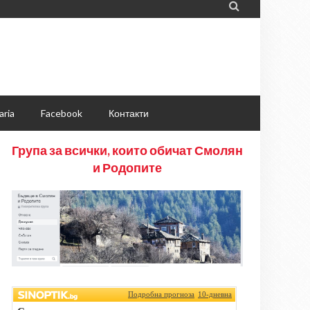

aria
Facebook
Контакти
Група за всички, които обичат Смолян
и Родопите