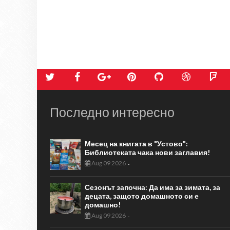
Последно интересно
Месец на книгата в "Устово":
Библиотеката чака нови заглавия!
Aug 09 2026
-
Сезонът започна: Да има за зимата, за
децата, защото домашното си е
домашно!
Aug 09 2026
-