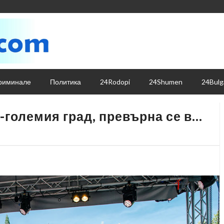
риминале
Политика
24Rodopi
24Shumen
24Bulg
-големия град, превърна се в…