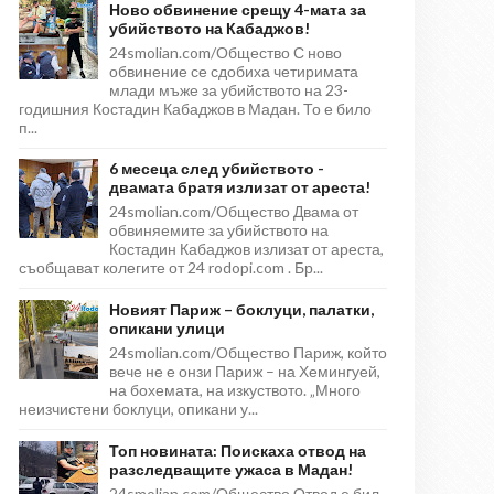
Ново обвинение срещу 4-мата за
убийството на Кабаджов!
24smolian.com/Общество С ново
обвинение се сдобиха четиримата
млади мъже за убийството на 23-
годишния Костадин Кабаджов в Мадан. То е било
п...
6 месеца след убийството -
двамата братя излизат от ареста!
24smolian.com/Общество Двама от
обвиняемите за убийството на
Костадин Кабаджов излизат от ареста,
съобщават колегите от 24 rodopi.com . Бр...
Новият Париж – боклуци, палатки,
опикани улици
24smolian.com/Общество Париж, който
вече не е онзи Париж – на Хемингуей,
на бохемата, на изкуството. „Много
неизчистени боклуци, опикани у...
Топ новината: Поискаха отвод на
разследващите ужаса в Мадан!
24smolian.com/Общество Отвод е бил