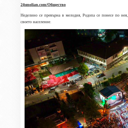
24smolian.com/Общество
Неделино се превърна в мелодия, Родопа се понесе по нея,
своето население.