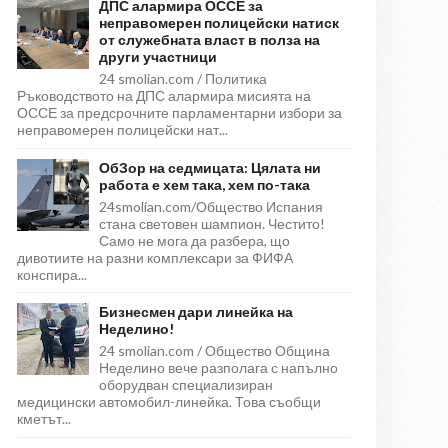
ДПС алармира ОССЕ за
неправомерен полицейски натиск
от служебната власт в полза на
други участници
24 smolian.com / Политика
Ръководството на ДПС алармира мисията на
ОССЕ за предсрочните парламентарни избори за
неправомерен полицейски нат...
ОбЗор на седмицата: Цялата ни
работа е хем така, хем по-така
24smolian.com/Общество Испания
стана световен шампион. Честито!
Само не мога да разбера, що
дивотиите на разни комплексари за ФИФА
конспира...
Бизнесмен дари линейка на
Неделино!
24 smolian.com / Общество Община
Неделино вече разполага с напълно
оборудван специализиран
медицински автомобил-линейка. Това съобщи
кметът...