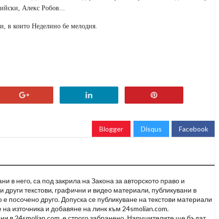
ийски, Алекс Робов
..
.
и, в които Неделино бе мелодия.
Blogger
Disqus
Facebook
и в него, са под закрила на Закона за авторското право и
и други текстови, графични и видео материали, публикувани в
но е посочено друго. Допуска се публикуване на текстови материали
 на източника и добавяне на линк към 24smolian.com.
ни в 24smolian.com. е строго забранено. Нарушителите ще бъдат