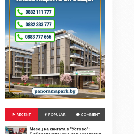
RECENT
POPULAR
COMMENT
Месец на книгата в "Устово":
Библиотеката чака нови заглавия!