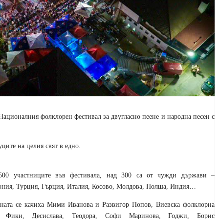
Национал
ния
фолклорен фестивал за двугласно пеене и народна песен с
ците на целия свят в едно.
500 участниците във фестивала, над 300 са от чужди държави –
ния, Турция, Гърция, Италия, Косово, Молдова, Полша, Индия…
ната се качиха
Мими Иванова и Развигор Попов, Виевска фолклорна
, Фики, Десислава, Теодора, Софи Маринова, Годжи, Борис