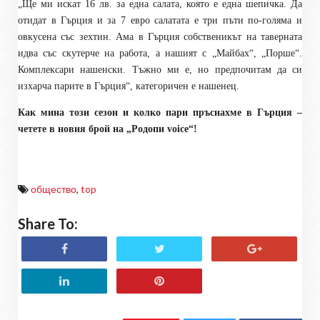
„Ще ми искат 16 лв. за една салата, която е една шепичка. Да
отидат в Гърция и за 7 евро салатата е три пъти по-голяма и
овкусена със зехтин. Ама в Гърция собственикът на таверната
идва със скутерче на работа, а нашият с „Майбах“, „Порше“.
Комплексари нашенски. Тъжно ми е, но предпочитам да си
изхарча парите в Гърция“, категоричен е нашенец.
Как мина този сезон и колко пари пръснахме в Гърция –
четете в новия брой на „Родопи
voice
“!
общество
,
top
Share To: