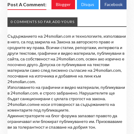
Post A Comment:
Blogger
Disqus
Facebook
0 COMMENTS SO FAR,ADD YOURS
Съдържанието на 24smolian.com и технологиите, използвани
в него, са под закрила на Закона за авторското право и
сродните му права. Всички статии, репортажи, интервюта и
други текстови, графични и видео материали, публикувани в
сайта, са собственост на 24smolian.com, освен ако изрично е
посочено друго. Допуска се публикуване на текстови
материали само след писмено съгласие на 24smolian.com,
посочване на източника и добавяне на линк към
24smolian.com.
Използването на графични и видео материали, публикувани
в 24smolian.com. е строго забранено. Нарушителите ще
бъдат санкционирани с цялата строгост на закона.
24smolian.comне носи отговорност за съдържанието на
коментарите под публикациите.
Администраторите на блог-форума запазват правото да
ограничават или блокират публикуването им. Призоваваме
ви за толерантност и спазване на добрия тон.