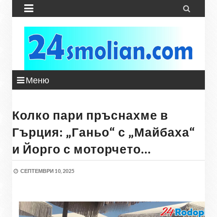


Меню
Колко пари пръснахме в
Гърция: „Ганьо“ с „Майбаха“
и Йорго с моторчето…
СЕПТЕМВРИ 10, 2025