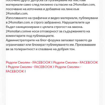
материали само след писмено съгласие на 24smolian.com,
посочване на източника и добавяне на линк към
24smolian.com.
Използването на графични и видео материали, публикувани
в 24smolian.com. е строго забранено. Нарушителите ще
бъдат санкционирани с цялата строгост на закона.
24smolian.comне носи отговорност за съдържанието на
коментарите под публикациите.
Администраторите на блог-форума запазват правото да
ограничават или блокират публикуването им. Призоваваме
ви за толерантност и спазване на добрия тон.
Родопи Смолян - FACEBOOK
I
Родопи Смолян - FACEBOOK
I
Родопи Смолян - FACEBOOK
I
Родопи Смолян -
FACEBOOK
I