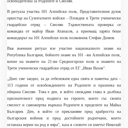
освободителна за Родопите и Смолян.
В ритуала участва 101 Алпийски полк, Представителния духов
оркестър на Сухопътните войски – Пловдив и Трети ученически
гвардейски отряд – Смолян. Тържествената проверка се
командва от майор Иван Атанасов, а приемащ зарята беше
командирът на 101 Алпийски полк полковник Стефан Димов.
Във военния ритуал взе участие националното знаме на
Република България, бойното знаме на 101 –ви Алпийски полк,
копие на знамето на 21-ви Средногорски полк и знамето на
Трети ученически гвардейски отряд от ЕГ „Иван Вазов“.
„Днес сме заедно, за да отбележим една свята и паметна дата –
113 години от освобождението на Родопите и празника на
община Смолян. Това е ден, в който свеждаме глава в дълбока
признателност пред подвига на героите, които със своята
смелост и саможертва върнаха Родопите в пределите на Майка
България. Ден, в който се прекланяме пред храбростта на
българския войник и пред достойните родопчани, които
останаха верни на род и вяра“, каза в словото си кметът Николай