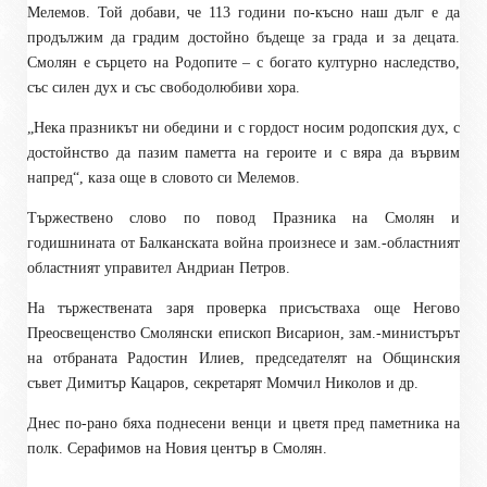
Мелемов. Той добави, че 113 години по-късно наш дълг е да
продължим да градим достойно бъдеще за града и за децата.
Смолян е сърцето на Родопите – с богато културно наследство,
със силен дух и със свободолюбиви хора.
„Нека празникът ни обедини и с гордост носим родопския дух, с
достойнство да пазим паметта на героите и с вяра да вървим
напред“, каза още в словото си Мелемов.
Тържествено слово по повод Празника на Смолян и
годишнината от Балканската война произнесе и зам.-областният
областният управител Андриан Петров.
На тържествената заря проверка присъстваха още Негово
Преосвещенство Смолянски епископ Висарион, зам.-министърът
на отбраната Радостин Илиев, председателят на Общинския
съвет Димитър Кацаров, секретарят Момчил Николов и др.
Днес по-рано бяха поднесени венци и цветя пред паметника на
полк. Серафимов на Новия център в Смолян.