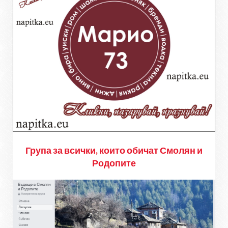
Група за всички, които обичат Смолян и
Родопите