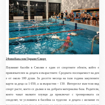
24smolian.com/Здраве/Спорт
Плувният басейн в Смолян е един от спортните обекти, който е
привлекателен за децата и възрастните. Средната посещаемост на ден
е от около 180 души. За десетте месеца на тази година закупените
карти за деца са 1 050, а за възрастни – 150.
Интересът към този вид
спорт расте, което се дължи и на добрата материална база. Родители,
които чакат малките плувци да приключат с тренировката си
споделят, че условията в басейна са чудесни
и децата с желание го