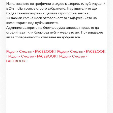
Използването на графични и видео материали, публикувани
в 24smolian.com. е строго забранено. Нарушителите ще
бъдат санкционирани с цялата строгост на закона.
24smolian.comне носи отговорност за съдържанието на
коментарите под публикациите.
Администраторите на блог-форума запазват правото да
ограничават или блокират публикуването им. Призоваваме
ви за толерантност и спазване на добрия тон.
Родопи Смолян - FACEBOOK
I
Родопи Смолян - FACEBOOK
I
Родопи Смолян - FACEBOOK
I
Родопи Смолян -
FACEBOOK
I