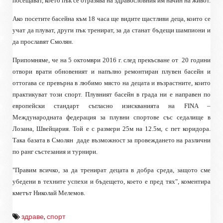
посещават, което пък се отразява на здравословния им начин на живот.
Ако посетите басейна към 18 часа ще видите щастливи деца, които се
учат да плуват, други пък тренират, за да станат бъдещи шампиони и
да прославят Смолян.
Припомняме, че на 5 октомври 2016 г. след прекъсване от
20 години
отвори врати обновеният и напълно ремонтиран плувен басейн и
оттогава се превърна в любимо място на децата и възрастните, които
практикуват този спорт. Плувният басейн в града ни е направен по
европейски стандарт съгласно изискванията на FINA –
Международната федерация за плувни спортове със седалище в
Лозана, Швейцария. Той е с размери 25м на 12.5м, с пет коридора.
Така базата в Смолян
даде възможност за провеждането на различни
по ранг състезания и турнири.
"Правим всичко, за да тренират децата в добра среда, защото сме
убедени в техните успехи и бъдещето, коeто е пред тях", коментира
кметът Николай Мелемов.
здраве
,
спорт