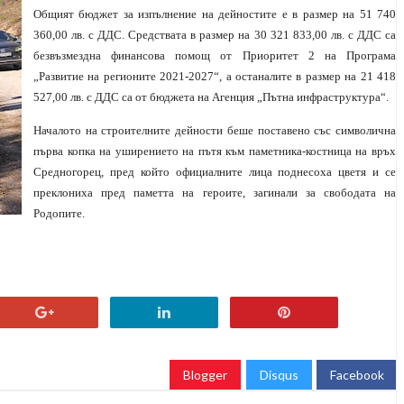
Общият бюджет за изпълнение на дейностите е в размер на 51 740
360,00 лв. с ДДС. Средствата в размер на 30 321 833,00 лв. с ДДС са
безвъзмездна финансова помощ от Приоритет 2 на Програма
„Развитие на регионите 2021-2027“, а останалите в размер на 21 418
527,00 лв. с ДДС са от бюджета на Агенция „Пътна инфраструктура“.
Началото на строителните дейности беше поставено със символична
първа копка на уширението на пътя към паметника-костница на връх
Средногорец, пред който официалните лица поднесоха цветя и се
преклониха пред паметта на героите, загинали за свободата на
Родопите.
Blogger
Disqus
Facebook