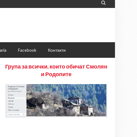

aria
Facebook
Контакти
Група за всички, които обичат Смолян
и Родопите