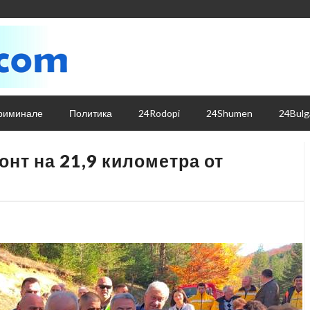
риминале
Политика
24Rodopi
24Shumen
24Bulg
онт на 21,9 километра от