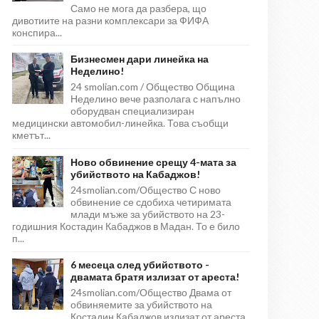
Само не мога да разбера, що
дивотиите на разни комплексари за ФИФА
конспира...
Бизнесмен дари линейка на
Неделино!
24 smolian.com / Общество Община
Неделино вече разполага с напълно
оборудван специализиран
медицински автомобил-линейка. Това съобщи
кметът...
Ново обвинение срещу 4-мата за
убийството на Кабаджов!
24smolian.com/Общество С ново
обвинение се сдобиха четиримата
млади мъже за убийството на 23-
годишния Костадин Кабаджов в Мадан. То е било
п...
6 месеца след убийството -
двамата братя излизат от ареста!
24smolian.com/Общество Двама от
обвиняемите за убийството на
Костадин Кабаджов излизат от ареста,