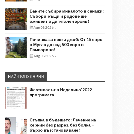
Баните събира миналото в снимки:
Събори, къщи и родове ще
оживеят в дигитален архив!
Aug 08 2026
-
Почивка за всеки джоб: От 15 евро
в Мугла до над 500 евро в
Пампорово!
Aug 08 2026
-
НАЙ-ПОПУЛЯРНИ
Фестивалът в Неделино`2022 -
програмата
Стъпка в бъдещето: Лечение на
хернии без разрез, без болка –
бързо възстановяване!