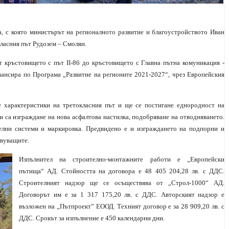
, с която
министърът на регионалното развитие и благоустройството Иван
класния път Рудозем – Смолян.
т кръстовището с път II-86 до кръстовището с Главна пътна комуникация -
инансира по Програма „Развитие на регионите 2021-2027“, чрез Европейския
е характеристики на третокласния път и ще се постигане еднородност на
и са изграждане на нова асфалтова настилка, подобряване на отводняването.
елни системи и маркировка. Предвидено е и изграждането на подпорни и
твуващите.
Изпълнител на строително-монтажните работи е „Европейски
пътища“ АД. Стойността на договора е 48 405 204,28 лв. с ДДС.
Строителният надзор ще се осъществява от „Строл-1000“ АД.
Договорът им е за 1 317 175,20 лв. с ДДС. Авторският надзор е
възложен на „Пътпроект” ЕООД. Техният договор е за 28 909,20 лв. с
ДДС. Срокът за изпълнение е 450 календарни дни.