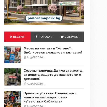
RECENT
POPULAR
COMMENT
Месец на книгата в "Устово":
Библиотеката чака нови заглавия!
Aug 09 2026
-
Сезонът започна: Да има за зимата,
за децата, защото домашното си е
домашно!
Aug 09 2026
-
Време за убиване: Пъчене, лукс,
малко мозък раждат само
ку*венлък и бабаитлък
Aug 08 2026
-