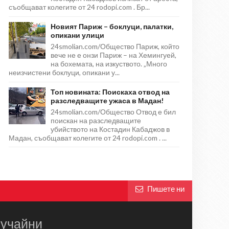
съобщават колегите от 24 rodopi.com . Бр...
Новият Париж – боклуци, палатки,
опикани улици
24smolian.com/Общество Париж, който
вече не е онзи Париж – на Хемингуей,
на бохемата, на изкуството. „Много
неизчистени боклуци, опикани у...
Топ новината: Поискаха отвод на
разследващите ужаса в Мадан!
24smolian.com/Общество Отвод е бил
поискан на разследващите
убийството на Костадин Кабаджов в
Мадан, съобщават колегите от 24 rodopi.com . ...
Пишете ни
учайни