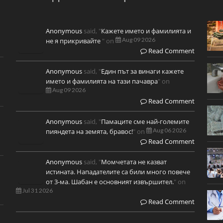
Anonymous
said, "
Кажете името и фамилията и
Aug 09 2026
не я прикривайте
" on
Read Comment
Anonymous
said, "
Един път за винаги кажете
името и фамилията на тази пачавра
" on
Aug 09 2026
Read Comment
Anonymous
said, "
Памаците сме най-големите
Aug 06 2026
пияндета на земята, бравос!
" on
Read Comment
Anonymous
said, "
Момчетата не казват
истината. Нападателите са били много повече
от 3-ма. Шабан е основният извършител.
" on
Jul 31 2026
Read Comment