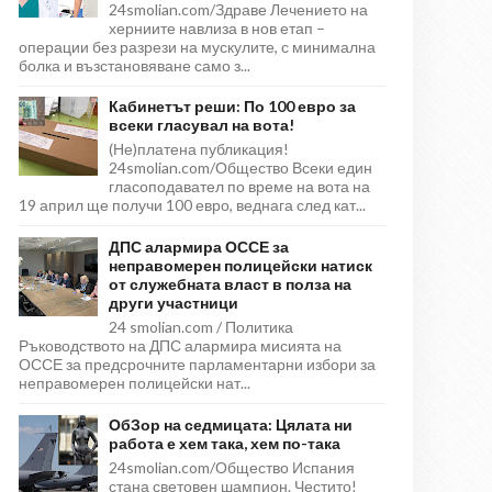
24smolian.com/Здраве Лечението на
херниите навлиза в нов етап –
операции без разрези на мускулите, с минимална
болка и възстановяване само з...
Кабинетът реши: По 100 евро за
всеки гласувал на вота!
(Не)платена публикация!
24smolian.com/Общество Всеки един
гласоподавател по време на вота на
19 април ще получи 100 евро, веднага след кат...
ДПС алармира ОССЕ за
неправомерен полицейски натиск
от служебната власт в полза на
други участници
24 smolian.com / Политика
Ръководството на ДПС алармира мисията на
ОССЕ за предсрочните парламентарни избори за
неправомерен полицейски нат...
ОбЗор на седмицата: Цялата ни
работа е хем така, хем по-така
24smolian.com/Общество Испания
стана световен шампион. Честито!