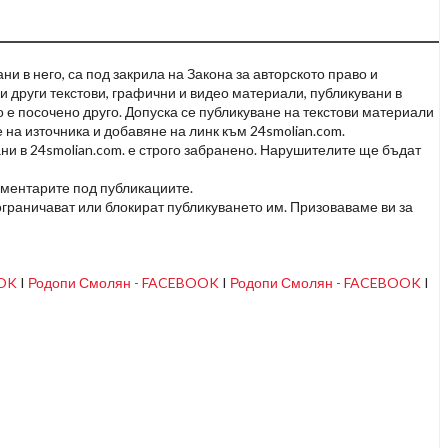
и в него, са под закрила на Закона за авторското право и
и други текстови, графични и видео материали, публикувани в
но е посочено друго. Допуска се публикуване на текстови материали
 на източника и добавяне на линк към 24smolian.com.
ни в 24smolian.com. е строго забранено. Нарушителите ще бъдат
оментарите под публикациите.
граничават или блокират публикуването им. Призоваваме ви за
OOK
I
Родопи Смолян - FACEBOOK
I
Родопи Смолян - FACEBOOK
I