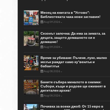
Месец на книгата в "Устово":
Библиотеката чака нови заглавия!
Aug 09 2026
-
Сезонът започна: Да има за зимата, за
децата, защото домашното си е
домашно!
Aug 09 2026
-
Време за убиване: Пъчене, лукс, малко
мозък раждат само ку*венлък и
бабаитлък
Aug 08 2026
-
Баните събира миналото в снимки:
Събори, къщи и родове ще оживеят в
дигитален архив!
Aug 08 2026
-
Почивка за всеки джоб: От 15 евро в