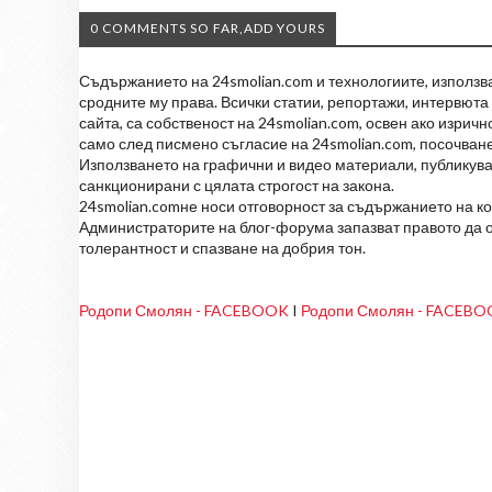
0 COMMENTS SO FAR,ADD YOURS
Съдържанието на 24smolian.com и технологиите, използван
сродните му права. Всички статии, репортажи, интервюта 
сайта, са собственост на 24smolian.com, освен ако изрич
само след писмено съгласие на 24smolian.com, посочване
Използването на графични и видео материали, публикува
санкционирани с цялата строгост на закона.
24smolian.comне носи отговорност за съдържанието на к
Администраторите на блог-форума запазват правото да о
толерантност и спазване на добрия тон.
Родопи Смолян - FACEBOOK
I
Родопи Смолян - FACEB