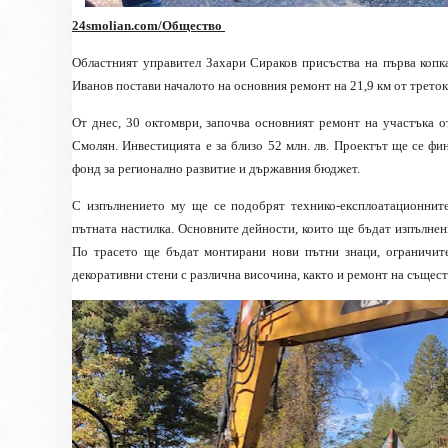
24smolian.com/Общество
Областният управител Захари Сираков присъства на първа копка
Иванов постави началото на основния ремонт на 21,9 км от трето
От днес, 30 октомври, започва основният ремонт на участъка о
Смолян. Инвестицията е за близо 52 млн. лв. Проектът ще се ф
фонд за регионално развитие и държавния бюджет.
С изпълнението
му
ще се подобрят технико-експлоатационнит
пътната настилка. Основните дейности, които ще бъдат изпълнен
По трасето ще бъдат монтирани нови пътни знаци, ограничит
декоративни стени с различна височина, както и ремонт на същес