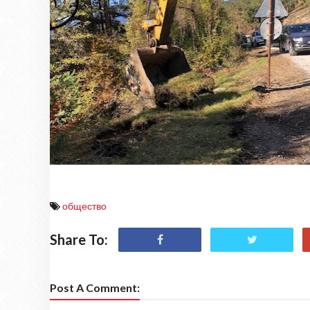
общество
Share To:
Post A Comment: