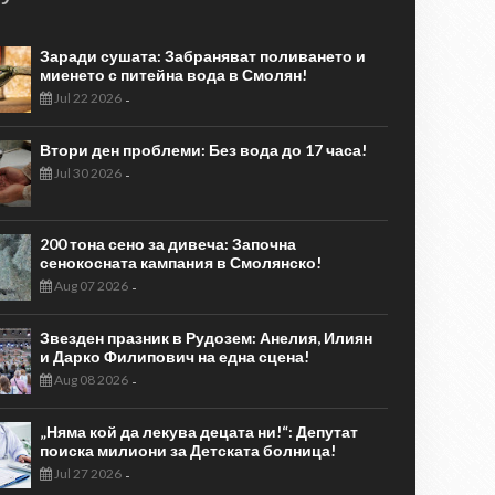
Заради сушата: Забраняват поливането и
миенето с питейна вода в Смолян!
Jul 22 2026
-
Втори ден проблеми: Без вода до 17 часа!
Jul 30 2026
-
200 тона сено за дивеча: Започна
сенокосната кампания в Смолянско!
Aug 07 2026
-
Звезден празник в Рудозем: Анелия, Илиян
и Дарко Филипович на една сцена!
Aug 08 2026
-
„Няма кой да лекува децата ни!“: Депутат
поиска милиони за Детската болница!
Jul 27 2026
-