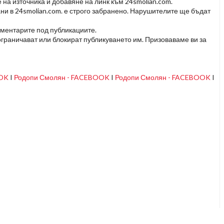
 на източника и добавяне на линк към 24smolian.com.
ни в 24smolian.com. е строго забранено. Нарушителите ще бъдат
оментарите под публикациите.
граничават или блокират публикуването им. Призоваваме ви за
OOK
I
Родопи Смолян - FACEBOOK
I
Родопи Смолян - FACEBOOK
I