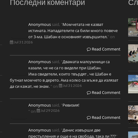
Последни коментари
Сл
Anonymous
said, "
Момчетата не казват
истината. Нападателите са били много повече
от 3-ма. Шабан е основният извършител.
" on
Jul 31 2026
Read Comment
Anonymous
said, "
Двамата малоумници са
казали, че не са го видели при Шабан.
Има свидетели, които твърдят , че Шабан е
бутнал момчето в дерето. Ама колко са мъже да излязат
Jul 31 2026
да си кажат, не знам.
" on
Read Comment
Anonymous
said, "
Ревизия!
Jul 29 2026
" on
Read Comment
Anonymous
said, "
Денис извърши две
престъпления и още е на свобода, така ли ???
"