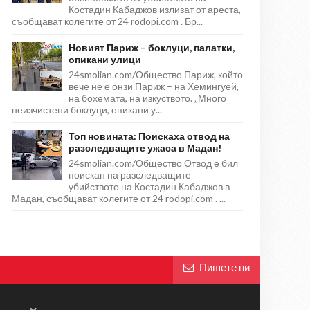
Костадин Кабаджов излизат от ареста,
съобщават колегите от 24 rodopi.com . Бр...
Новият Париж – боклуци, палатки,
опикани улици
24smolian.com/Общество Париж, който
вече не е онзи Париж – на Хемингуей,
на бохемата, на изкуството. „Много
неизчистени боклуци, опикани у...
Топ новината: Поискаха отвод на
разследващите ужаса в Мадан!
24smolian.com/Общество Отвод е бил
поискан на разследващите
убийството на Костадин Кабаджов в
Мадан, съобщават колегите от 24 rodopi.com . ...
Пишете ни