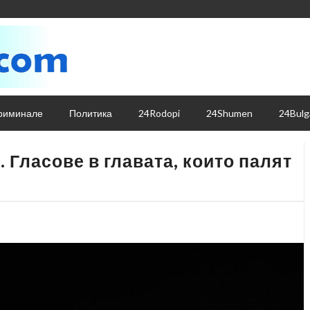
риминале
Политика
24Rodopi
24Shumen
24Bulg
 Гласове в главата, които палят