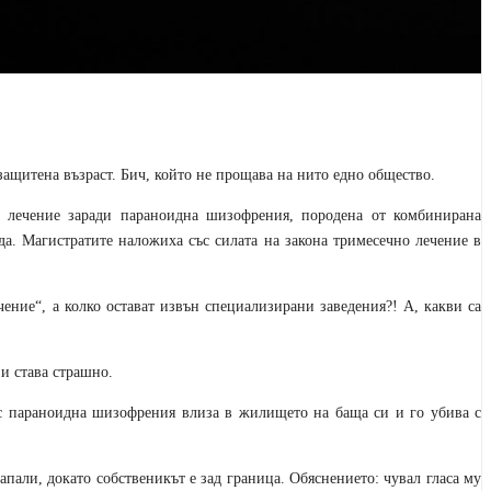
защитена възраст. Бич, който не прощава на нито едно общество.
 лечение заради параноидна шизофрения, породена от комбинирана
да. Магистратите наложиха със силата на закона тримесечно лечение в
ение“, а колко остават извън специализирани заведения?! А, какви са
 и става страшно.
 с параноидна шизофрения влиза в жилището на баща си и го убива с
пали, докато собственикът е зад граница. Обяснението: чувал гласа му