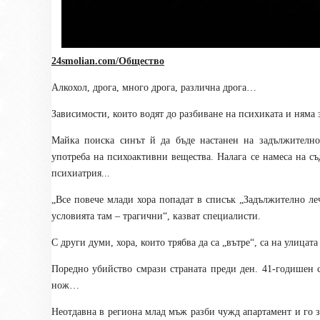
24smolian.com/Общество
Алкохол, дрога, много дрога, различна дрога…
Зависимости, които водят до разбиване на психиката и няма 
Майка поиска синът й да бъде настанен на задължително
употреба на психоактивни вещества. Налага се намеса на съ
психиатрия...
„Все повече млади хора попадат в списък „Задължително леч
условията там – трагични“, казват специалисти.
С други думи, хора, които трябва да са „вътре“, са на улицата
Поредно убийство смрази страната преди ден. 41-годишен
нож…
Неотдавна в региона млад мъж разби чужд апартамент и го за