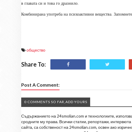
в главата си и това го дразнило.
Комбинирана употреба на психоактивни вещества. Запомнете 
общество
Share To:
Post A Comment:
0 COMMENTS SO FAR,ADD YOURS
Съдържанието на 24smolian.com и технологиите, използван
сродните му права. Всички статии, репортажи, интервюта 
сайта, са собственост на 24smolian.com, освен ако изрич