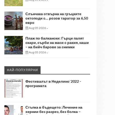
-
Слънчака отвърна на гръцките
октоподи с… розов таратор за 6,50
евро
Aug 05 2026
-
Плаж по балкански: Гърци палят
скари, сърби на маси с ракия, наши
– на бийч барове за снимки
Aug 05 2026
-
НАЙ-ПОПУЛЯРНИ
Фестивалът в Неделино`2022 -
програмата
Стъпка в бъдещето: Лечение на
хернии без разрез, без болка –