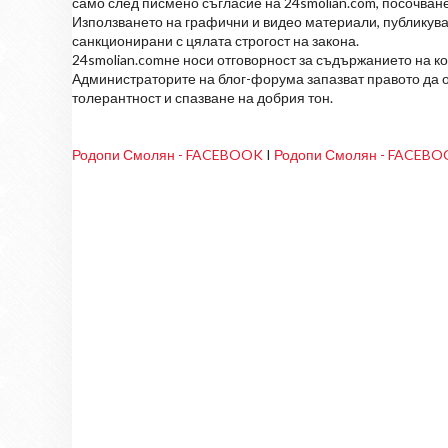
само след писмено съгласие на 24smolian.com, посочване
Използването на графични и видео материали, публикува
санкционирани с цялата строгост на закона.
24smolian.comне носи отговорност за съдържанието на к
Администраторите на блог-форума запазват правото да о
толерантност и спазване на добрия тон.
Родопи Смолян - FACEBOOK
I
Родопи Смолян - FACEB