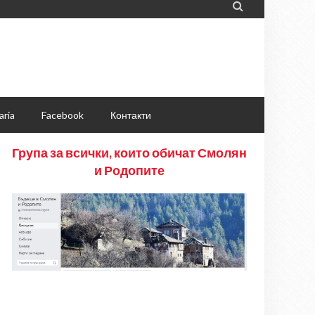

aria
Facebook
Контакти
Група за всички, които обичат Смолян
и Родопите