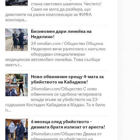
стана световен шампион. Честито!
Само не мога да разбера, що
дивотиите на разни комплексари за ФИФА
конспира...
Бизнесмен дари линейка на
Неделино!
24 smolian.com / Общество Община
Неделино вече разполага с напълно
оборудван специализиран
медицински автомобил-линейка. Това съобщи
кметът...
Ново обвинение срещу 4-мата за
убийството на Кабаджов!
24smolian.com/Общество С ново
обвинение се сдобиха четиримата
млади мъже за убийството на 23-
годишния Костадин Кабаджов в Мадан. То е било
п...
6 месеца след убийството -
двамата братя излизат от ареста!
24smolian.com/Общество Двама от
обвиняемите за убийството на