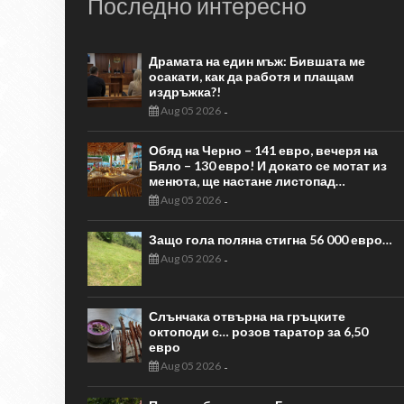
Последно интересно
Драмата на един мъж: Бившата ме
осакати, как да работя и плащам
издръжка?!
Aug 05 2026
-
Обяд на Черно – 141 евро, вечеря на
Бяло – 130 евро! И докато се мотат из
менюта, ще настане листопад…
Aug 05 2026
-
Защо гола поляна стигна 56 000 евро…
Aug 05 2026
-
Слънчака отвърна на гръцките
октоподи с… розов таратор за 6,50
евро
Aug 05 2026
-