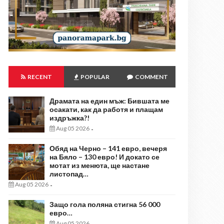
RECENT
POPULAR
COMMENT
Драмата на един мъж: Бившата ме
осакати, как да работя и плащам
издръжка?!
Aug 05 2026
-
Обяд на Черно – 141 евро, вечеря
на Бяло – 130 евро! И докато се
мотат из менюта, ще настане
листопад…
Aug 05 2026
-
Защо гола поляна стигна 56 000
евро…
Aug 05 2026