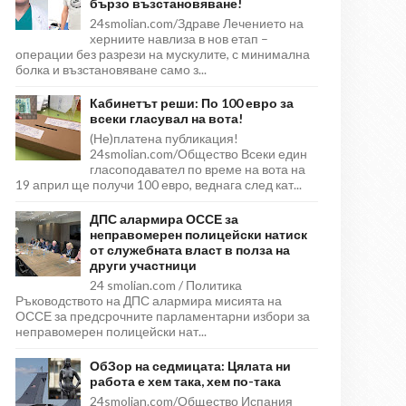
бързо възстановяване!
24smolian.com/Здраве Лечението на
херниите навлиза в нов етап –
операции без разрези на мускулите, с минимална
болка и възстановяване само з...
Кабинетът реши: По 100 евро за
всеки гласувал на вота!
(Не)платена публикация!
24smolian.com/Общество Всеки един
гласоподавател по време на вота на
19 април ще получи 100 евро, веднага след кат...
ДПС алармира ОССЕ за
неправомерен полицейски натиск
от служебната власт в полза на
други участници
24 smolian.com / Политика
Ръководството на ДПС алармира мисията на
ОССЕ за предсрочните парламентарни избори за
неправомерен полицейски нат...
ОбЗор на седмицата: Цялата ни
работа е хем така, хем по-така
24smolian.com/Общество Испания