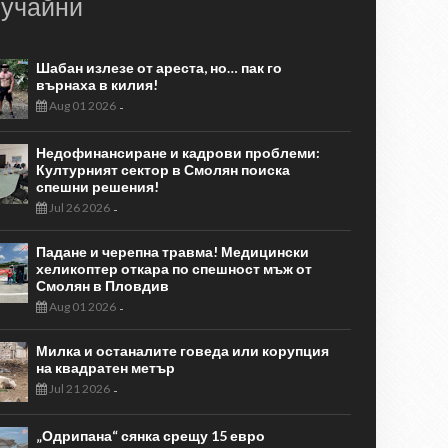
учайни
Шабан излезе от ареста, но… пак го
върнаха в килия!
Aug 01 2026
-
Недофинансиране и кадрови проблеми:
Културният сектор в Смолян поиска
спешни решения!
Jul 26 2026
-
Падане и черепна травма! Медицински
хеликоптер откара по спешност мъж от
Смолян в Пловдив
Aug 01 2026
-
Милка и останалите говеда или корупция
на квадратен метър
Jul 21 2026
-
„Одрипана“ сянка срещу 15 евро