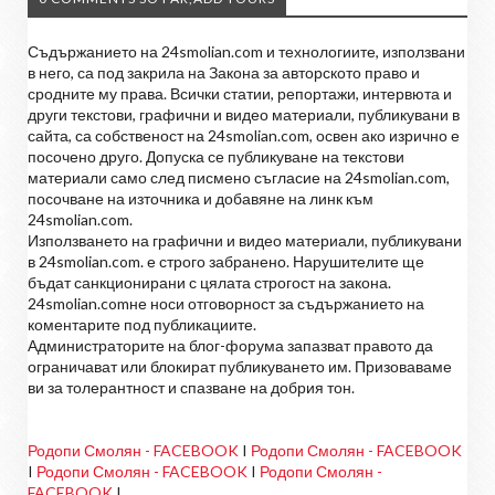
Съдържанието на 24smolian.com и технологиите, използвани
в него, са под закрила на Закона за авторското право и
сродните му права. Всички статии, репортажи, интервюта и
други текстови, графични и видео материали, публикувани в
сайта, са собственост на 24smolian.com, освен ако изрично е
посочено друго. Допуска се публикуване на текстови
материали само след писмено съгласие на 24smolian.com,
посочване на източника и добавяне на линк към
24smolian.com.
Използването на графични и видео материали, публикувани
в 24smolian.com. е строго забранено. Нарушителите ще
бъдат санкционирани с цялата строгост на закона.
24smolian.comне носи отговорност за съдържанието на
коментарите под публикациите.
Администраторите на блог-форума запазват правото да
ограничават или блокират публикуването им. Призоваваме
ви за толерантност и спазване на добрия тон.
Родопи Смолян - FACEBOOK
I
Родопи Смолян - FACEBOOK
I
Родопи Смолян - FACEBOOK
I
Родопи Смолян -
FACEBOOK
I