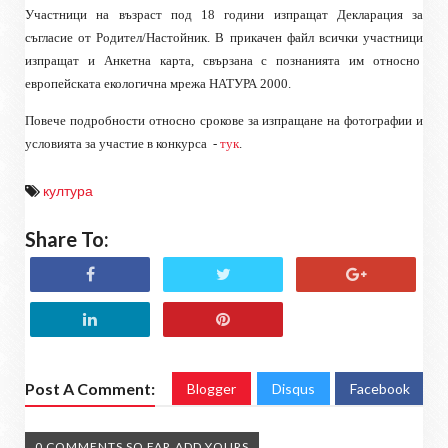
Участници на възраст под 18 години изпращат Декларация за
съгласие от Родител/Настойник. В прикачен файл всички участници
изпращат и Анкетна карта, свързана с познанията им относно
европейската екологична мрежа НАТУРА 2000.
Повече подробности относно срокове за изпращане на фотографии и
условията за участие в конкурса
-
тук
.
култура
Share To:
Post A Comment:
Blogger
Disqus
Facebook
0 COMMENTS SO FAR,ADD YOURS