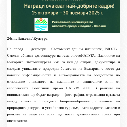
24smolian.com/ Култура
По повод 11 декември - Световният ден на планините, РИОСВ -
Смолян обявява фотоконкурс на тема „ФотоНАТУРА: Планините на
България“. Фотоконкурсът има за цел да открие, документира и
сподели уникалните природни богатства на България, с което да
повиши информираността и ангажираността на обществото по
отношение опазването на планините и защитените зони от
европейската екологична мрежа НАТУРА 2000. В рамките на
инициативата ще бъдат наградени фотографии, отразяващи връзката
между човека и природата, биоразнообразието, опазването на
природните ресурси и устойчивия туризъм,
като кадрите, заснети в
рамките на защитени зони, ще носят допълнителни точки при
оценяването.