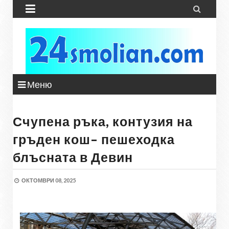


Меню
Счупена ръка, контузия на
гръден кош– пешеходка
блъсната в Девин
ОКТОМВРИ 08, 2025