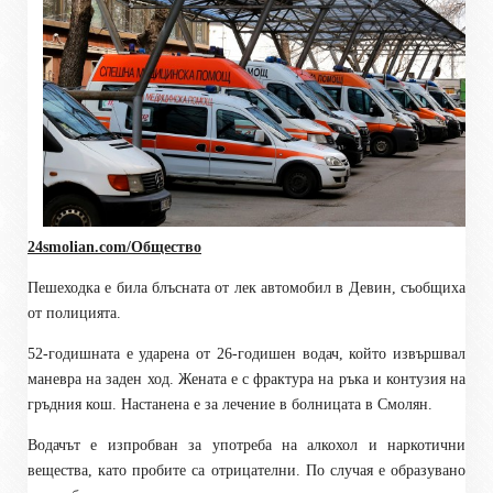
24smolian.com/Общество
Пешеходка е била блъсната от лек автомобил в Девин, съобщиха
от полицията.
52-годишната е ударена от 26-годишен водач, който извършвал
маневра на заден ход. Жената е с фрактура на ръка и контузия на
гръдния кош. Настанена е за лечение в болницата в Смолян.
Водачът е изпробван за употреба на алкохол и наркотични
вещества, като пробите са отрицателни. По случая е образувано