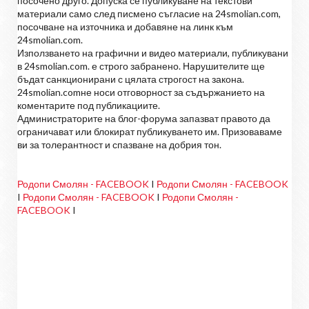
посочено друго. Допуска се публикуване на текстови
материали само след писмено съгласие на 24smolian.com,
посочване на източника и добавяне на линк към
24smolian.com.
Използването на графични и видео материали, публикувани
в 24smolian.com. е строго забранено. Нарушителите ще
бъдат санкционирани с цялата строгост на закона.
24smolian.comне носи отговорност за съдържанието на
коментарите под публикациите.
Администраторите на блог-форума запазват правото да
ограничават или блокират публикуването им. Призоваваме
ви за толерантност и спазване на добрия тон.
Родопи Смолян - FACEBOOK
I
Родопи Смолян - FACEBOOK
I
Родопи Смолян - FACEBOOK
I
Родопи Смолян -
FACEBOOK
I