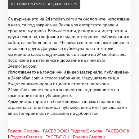
0 COMMENTS SO FAR,ADD YOURS
Съдържанието на 24smolian.com и технологиите, използвани
в него, са под закрила на Закона за авторското право и
сродните му права. Всички статии, репортажи, интервюта и
други текстови, графични и видео материали, публикувани в
сайта, са собственост на 24smolian.com, освен ако изрично е
посочено друго. Допуска се публикуване на текстови
материали само след писмено съгласие на 24smolian.com,
посочване на източника и добавяне на линк към
24smolian.com.
Използването на графични и видео материали, публикувани
в 24smolian.com. е строго забранено. Нарушителите ще
бъдат санкционирани с цялата строгост на закона.
24smolian.comне носи отговорност за съдържанието на
коментарите под публикациите.
Администраторите на блог-форума запазват правото да
ограничават или блокират публикуването им. Призоваваме
ви за толерантност и спазване на добрия тон.
Родопи Смолян - FACEBOOK
I
Родопи Смолян - FACEBOOK
I
Родопи Смолян - FACEBOOK
I
Родопи Смолян -