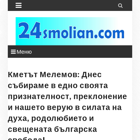


Меню
Кметът Мелемов: Днес
събираме в едно своята
признателност, преклонение
и нашето верую в силата на
духа, родолюбието и
свещената българска
свобода!