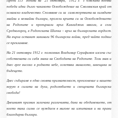
Преди 113
години на
21 октомври,
1912 г.
с бляскава военна
победа идва дълго чаканото Освобождение на Смолянския край от
османско владичество. Спомняме си за
саможертвата на хилядите
знайни и незнайни българи, пролели кръвта си за Освобождението
на Родопите и превърнали връх Кавгаджик някога, а сега
Средногорец, в Родопската Шипка – връх на българската гордост.
На върха остават завинаги 96 български войни, пред чийто подвиг
се прекланяме.
На 21 октомври 1912 г. полковник Владимир Серафимов изсича със
собствената си сабя знака на Свободата на Родопите. Този знак и
днес грее високо в родното небе, осветява миналото, завещава за
бъдещето.
Днес събираме в едно своята признателност, преклонение и нашето
верую в силата на духа, родолюбието и свещената българска
свобода!
Днешният празник заличава различията, дава ни обединението, от
което така силно се нуждаем в мигове на изпитания и ни прави
благодарни българи.