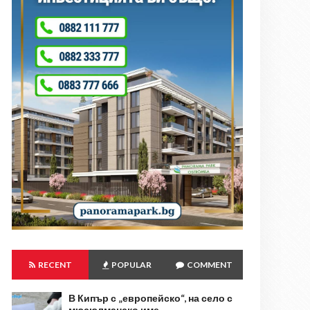
RECENT
POPULAR
COMMENT
В Кипър с „европейско“, на село с
мюсюлманско име