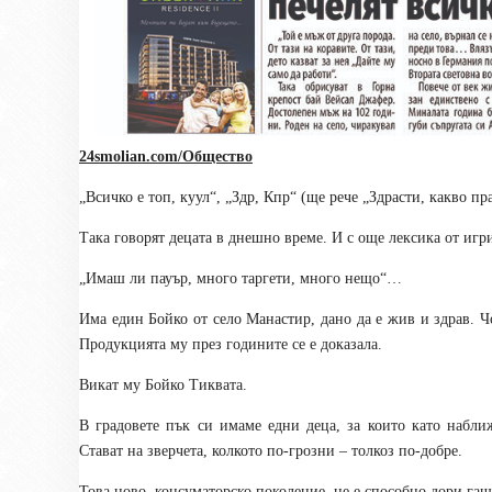
24smolian.com/Общество
„Всичко е топ, куул“, „Здр, Кпр“ (ще рече „Здрасти, какво 
Така говорят децата в днешно време. И с още лексика от игр
„Имаш ли пауър, много таргети, много нещо“…
Има един Бойко от село Манастир, дано да е жив и здрав. Ч
Продукцията му през годините се е доказала.
Викат му Бойко Тиквата.
В градовете пък си имаме едни деца, за които като набл
Стават на зверчета, колкото по-грозни – толкоз по-добре.
Това ново, консуматорско поколение, не е способно дори гащи