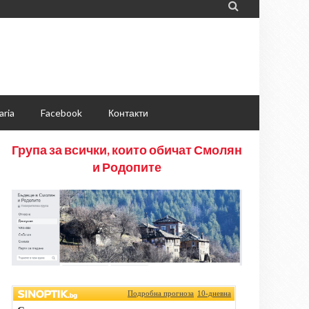

aria
Facebook
Контакти
Група за всички, които обичат Смолян
и Родопите