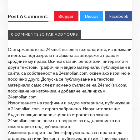
Post A Comment:
Blogger
Disqus
Facebook
0 COMMENTS SO FAR,ADD YOURS
Съдържанието на 24smolian.com и технологиите, използвани
в него, са под закрила на Закона за авторското право и
сродните му права. Всички статии, репортажи, интервюта и
други текстови, графични и видео материали, публикувани в
сайта, са собственост на 24smolian.com, освен ако изрично е
посочено друго. Допуска се публикуване на текстови
материали само след писмено съгласие на 24smolian.com,
посочване на източника и добавяне на линк към
24smolian.com.
Използването на графични и видео материали, публикувани
в 24smolian.com. е строго забранено. Нарушителите ще
бъдат санкционирани с цялата строгост на закона.
24smolian.comне носи отговорност за съдържанието на
коментарите под публикациите.
Администраторите на блог-форума запазват правото да
ограничават или блокират публикуването им. Призоваваме