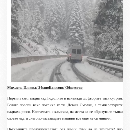
Михаела Илиева/ 24
smolian.com
/ Общество
Първият сняг падна над Родопите и изненада шофьорите тази сутрин.
Белите преспи вече покриха пътя
Девин–Смолян, а температурите
паднаха рязко. Настилката е хлъзгава, на места са се образували тънки
слоеве лед, а снегопочистващите машини все още не са минали.
Пътуващите предупреждават: без зимни гуми да не тръгвате! Ако