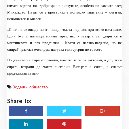
нямате вериги, по- добре да не рискувате, особено по завоите след
Михалково. Пътят се е превърнал в истинско изпитание – хлъзгав,
непочистен и опасен.
„Сняг, не се вижда почти нищо, колата поднася при всяко изкачване.
Един бус с пътници минава пред нас - завъртя се, удари се в
мантинелата и пак продължи… Клати се наляво-надясно, но не
спира!“, разказа очевидец, пътувал тази сутрин по трасето.
По думите на хора от района, няколко коли са закъсали, а други са
спрели встрани да чакат снегорин. Вятърът е силен, а снегът
продължава да вали.
Водещи
,
общество
Share To: