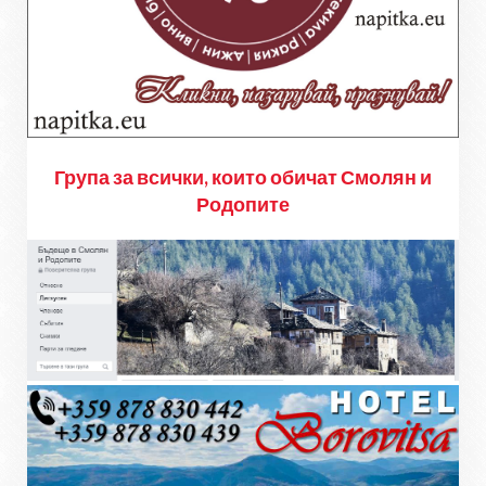
Група за всички, които обичат Смолян и
Родопите